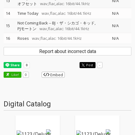
13
N/A
オフセット
wav,flac,alac: 16bit/44.1kHz
14
Time Today
wav,flac,alac: 16bit/44.1kHz
N/A
Not Coming Back
--
BJ・ザ・シカゴ・キッド
15
N/A
PJモートン
wav,flac,alac: 16bit/44.1kHz
16
Roses
wav,flac,alac: 16bit/44.1kHz
N/A
Report about incorrect data
Post
-
Embed
Like!
0
Digital Catalog