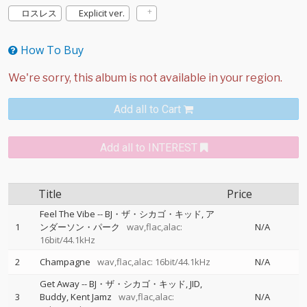
ロスレス
Explicit ver.
How To Buy
Add all to Cart
Add all to INTEREST
Title
Price
Feel The Vibe
--
BJ・ザ・シカゴ・キッド
ア
1
ンダーソン・パーク
wav,flac,alac:
N/A
16bit/44.1kHz
2
Champagne
wav,flac,alac: 16bit/44.1kHz
N/A
Get Away
--
BJ・ザ・シカゴ・キッド
JID
3
Buddy
Kent Jamz
wav,flac,alac:
N/A