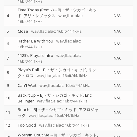
16bit/44.1kHz
Time Today (Remix)
--
BJ・ザ・シカゴ・キッ
4
ド
アリ・レノックス
wav,flac,alac:
N/A
16bit/44.1kHz
5
Close
wav,flac,alac: 16bit/44.1kHz
N/A
Rather Be With You
wav,flac,alac:
6
N/A
16bit/44.1kHz
1123's Playa's Intro
wav,flac,alac:
7
N/A
16bit/44.1kHz
Playa's Ball
--
BJ・ザ・シカゴ・キッド
リッ
8
N/A
ク・ロス
wav,flac,alac: 16bit/44.1kHz
9
Can't Wait
wav,flac,alac: 16bit/44.1kHz
N/A
Back It Up
--
BJ・ザ・シカゴ・キッド
Eric
10
N/A
Bellinger
wav,flac,alac: 16bit/44.1kHz
Reach
--
BJ・ザ・シカゴ・キッド
アフロジャ
11
N/A
ック
wav,flac,alac: 16bit/44.1kHz
12
Too Good
wav,flac,alac: 16bit/44.1kHz
N/A
Worryin' Bout Me
--
BJ・ザ・シカゴ・キッド