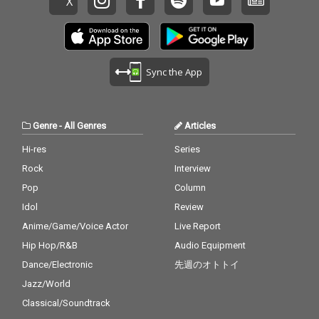
Sync the App
Genre
-
All Genres
Articles
Hi-res
Series
Rock
Interview
Pop
Column
Idol
Review
Anime/Game/Voice Actor
Live Report
Hip Hop/R&B
Audio Equipment
Dance/Electronic
先週のオトトイ
Jazz/World
Classical/Soundtrack