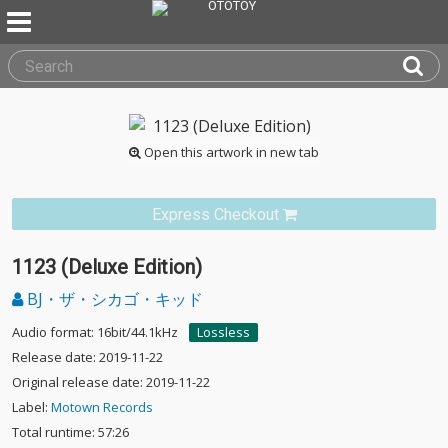
Open this artwork in new tab
Express Checkout
1123 (Deluxe Edition)
BJ・ザ・シカゴ・キッド
Audio format: 16bit/44.1kHz
Lossless
Release date: 2019-11-22
Original release date: 2019-11-22
Label:
Motown Records
Total runtime: 57:26