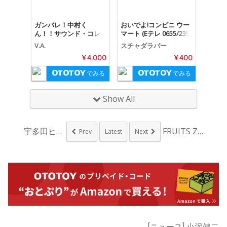
ガンバレ！中村く
おいでよ!コンビニ ウー
ん！！サウンド・コレ
マート (Eテレ 0655/235
クション
5)
V.A.
スチャダラパー
¥ 4,000
¥ 400
でみる
でみる
Show All
宇多田ヒカル、新曲「...
FRUITS ZIP...
Prev
Latest
Next
[ニュース] 小沢健二