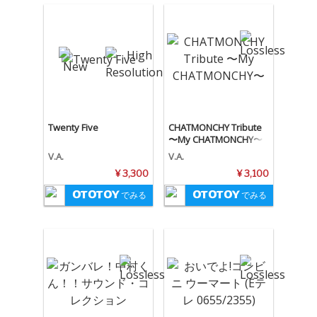
Twenty Five
CHATMONCHY Tribute
〜My CHATMONCHY〜
V.A.
V.A.
¥ 3,300
¥ 3,100
でみる
でみる