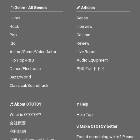
Genre
-
All Genres
Articles
Hi-res
Series
Rock
Interview
Pop
Column
Idol
Review
Anime/Game/Voice Actor
Live Report
Hip Hop/R&B
Audio Equipment
Dance/Electronic
先週のオトトイ
Jazz/World
Classical/Soundtrack
About OTOTOY
Help
What is OTOTOY?
Help Top
会社概要
Make OTOTOY better
利用規約
Found something weird? Please
プライバシー・ポリシー