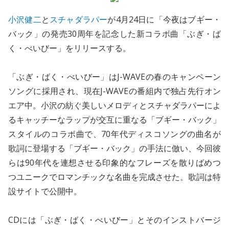
小沢健二
と
スチャダラパー
が4月24日に「今夜はブギー・
バック」の発売30周年を記念した新コラボ曲「ぶぎ・ば
く・べいびー」をリリースする。
「ぶぎ・ばく・べいびー」はJ-WAVEの春のキャンペーン
ソングに採用され、現在J-WAVEの番組内で独占先行オン
エア中。小沢の紡ぐ美しいメロディとスチャダラパーによ
るキャッチーなラップが交互に重なる「ブギー・バック」
スタイルのコラボ曲で、70年代ディスコソングの曲名が
歌詞に登場する「ブギー・バック」の手法に倣い、今回彼
らは90年代を連想させる印象的なフレーズを散りばめつ
つユニークでロマンチックな名曲を完成させた。歌詞は特
設サイトで公開中。
CDには「ぶぎ・ばく・べいびー」とそのインストバージ