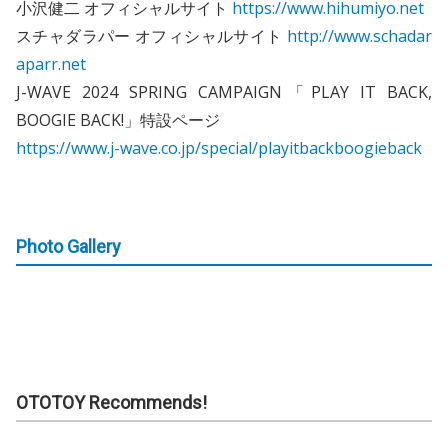
小沢健二 オフィシャルサイト
https://www.hihumiyo.net
スチャダラパー オフィシャルサイト
http://www.schadar
aparr.net
J-WAVE 2024 SPRING CAMPAIGN「PLAY IT BACK,
BOOGIE BACK!」特設ページ
https://www.j-wave.co.jp/special/playitbackboogieback
Photo Gallery
OTOTOY Recommends!