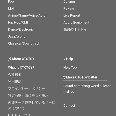
Pop
Column
Idol
Review
Anime/Game/Voice Actor
Live Report
Hip Hop/R&B
Audio Equipment
Dance/Electronic
先週のオトトイ
Jazz/World
Classical/Soundtrack
About OTOTOY
Help
What is OTOTOY?
Help Top
会社概要
Make OTOTOY better
利用規約
Found something weird? Please
プライバシー・ポリシー
mail us
特定商取引法に基づく表示
外部データ連携しているサービ
Contact
スについて
OTOTOYアプリ