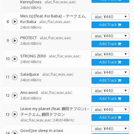
KennyDoes
alac,flac,wav,aac:
24bit/48kHz
Mes (s) [feat. Kvi Baba]
--
テークエム
8
Kvi Baba
alac,flac,wav,aac:
Add Track
24bit/48kHz
PROTECT
alac,flac,wav,aac:
9
24bit/48kHz
Add Track
STRONG ZER0
alac,flac,wav,aac:
10
24bit/48kHz
Add Track
Saladjuice
alac,flac,wav,aac:
11
24bit/48kHz
Add Track
Ano word
alac,flac,wav,aac:
12
24bit/48kHz
Add Track
Leave my planet (feat. 鋼田テフロン)
--
13
テークエム
鋼田テフロン
Add Track
alac,flac,wav,aac: 24bit/48kHz
Good Joe sleep in a taxi
14