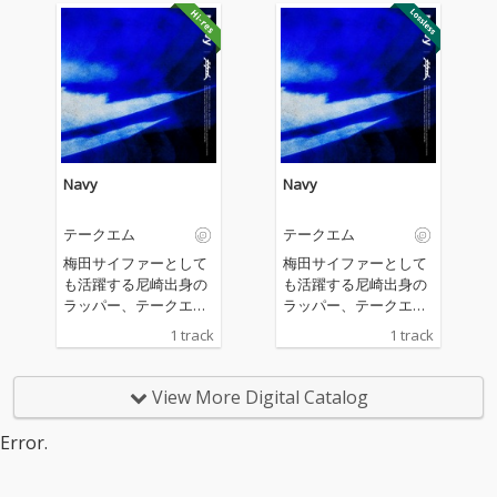
BACHLOGICのフルプロ
BACHLOGICのフルプロ
デュースの本作は、こ
デュースの本作は、こ
の二年間に起きた大き
の二年間に起きた大き
な環境の変化と、それ
な環境の変化と、それ
に伴う激動の感情をベ
に伴う激動の感情をベ
ースに制作された14曲
ースに制作された14曲
がパッケージされてい
がパッケージされてい
る。 客演には、盟友の
る。 客演には、盟友の
R-指定(CreepyNuts/梅
R-指定(CreepyNuts/梅
Navy
Navy
田サイファー)をはじめ
田サイファー)をはじめ
とし、Kvi Baba、鋼田
とし、Kvi Baba、鋼田
テークエム
テークエム
テフロン、ELIONE、Pe
テフロン、ELIONE、Pe
cori（ODD Foot Work
cori（ODD Foot Work
梅田サイファーとして
梅田サイファーとして
s）、おかもとえみ
s）、おかもとえみ
も活躍する尼崎出身の
も活躍する尼崎出身の
（フレンズ）らが参
（フレンズ）らが参
ラッパー、テークエム
ラッパー、テークエム
加。
加。
の2023年シングル第三
の2023年シングル第三
1 track
1 track
弾。 プロデュースはBA
弾。 プロデュースはBA
CHLOGIC
CHLOGIC
View More Digital Catalog
Error.