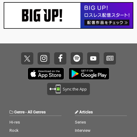
Sync the App
Genre
-
All Genres
Articles
Hi-res
Series
Rock
Interview