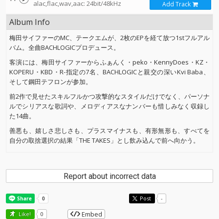
alac,flac,wav,aac: 24bit/48kHz
Add Track
Album Info
梅田サイファーのMC、テークエムが、2枚のEPを経て放つ1stフルアル
バム。全曲BACHLOGICプロデュース。
客演には、梅田サイファーからふぁんく・peko・KennyDoes・KZ・
KOPERU・KBD・R-指定の7名、BACHLOGICと親交の深いKvi Baba、
そして鋼田テフロンが参加。
前2作で見せたスキルフルかつ攻撃的なスタイルだけでなく、パーソナ
ルでシリアスな歌詞や、メロディアスなナンバーも惜しみなく収録し
た14曲。
善悪も、嬉しさ悲しさも、プラスマイナスも、有形無形も、すべてを
自分の取捨選択の結果「THE TAKES」とし飲み込んで前へ向かう。
Report about incorrect data
Post
-
Embed
Like!
0