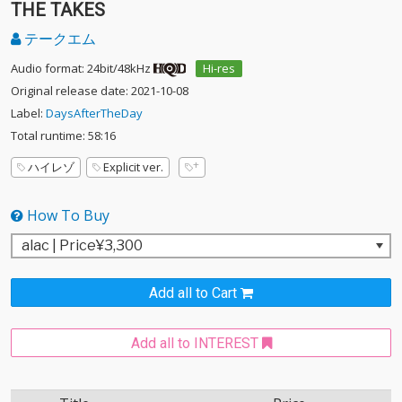
THE TAKES
テークエム
Audio format: 24bit/48kHz
Hi-res
Original release date: 2021-10-08
Label:
DaysAfterTheDay
Total runtime: 58:16
ハイレゾ
Explicit ver.
How To Buy
Add all to Cart
Add all to INTEREST