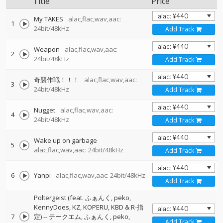
Title
Price
My TAKES
alac,flac,wav,aac:
1
24bit/48kHz
Add Track
Weapon
alac,flac,wav,aac:
2
24bit/48kHz
Add Track
奇襲作戦！！！
alac,flac,wav,aac:
3
24bit/48kHz
Add Track
Nugget
alac,flac,wav,aac:
4
24bit/48kHz
Add Track
Wake up on garbage
5
alac,flac,wav,aac: 24bit/48kHz
Add Track
6
Yanpi
alac,flac,wav,aac: 24bit/48kHz
Add Track
Poltergeist (feat. ふぁんく, peko,
KennyDoes, KZ, KOPERU, KBD & R-指
7
定)
--
テークエム
ふぁんく
peko
Add Track