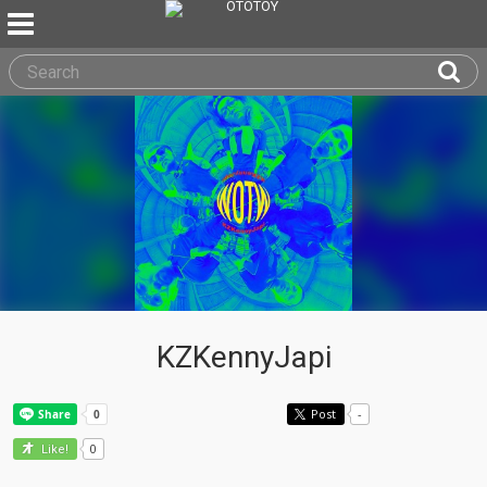
KZKennyJapi
Post
-
0
Like!