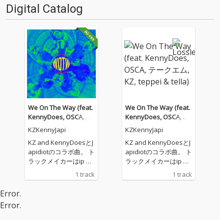
Digital Catalog
We On The Way (feat.
We On The Way (feat.
KennyDoes, OSCA, テ
KennyDoes, OSCA, テ
ークエム, KZ, teppei &
ークエム, KZ, teppei &
KZKennyJapi
KZKennyJapi
tella)
tella)
KZ and KennyDoesとJ
KZ and KennyDoesとJ
apidiotのコラボ曲。 ト
apidiotのコラボ曲。 ト
ラックメイカーはip pa
ラックメイカーはip pa
ssport。優勝。
ssport。優勝。
1 track
1 track
Error.
Error.