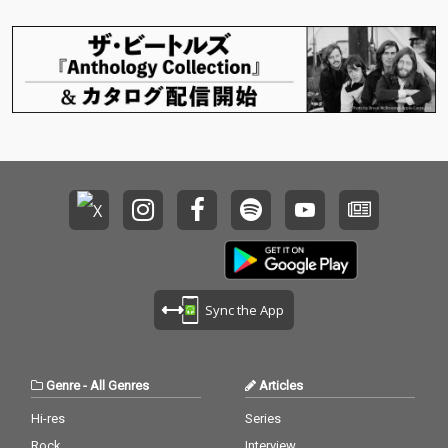
Sync the App
Genre
-
All Genres
Articles
Hi-res
Series
Rock
Interview