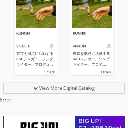
RUNNIN
RUNNIN
VivaOla
VivaOla
東京を拠点に活動する
東京を拠点に活動する
R&Bシンガー、ソング
R&Bシンガー、ソング
ライター、プロデュー
ライター、プロデュー
サーのVivaOlaと、香
サーのVivaOlaと、香
1 track
1 track
港出身のR&Bアーティ
港出身のR&Bアーティ
スト Thomas Ngによる
スト Thomas Ngによる
コラボ曲。 ２人はバー
コラボ曲。 ２人はバー
View More Digital Catalog
クリ音楽大学時代の同
クリ音楽大学時代の同
期で、これまでも「Sic
期で、これまでも「Sic
Error.
k and Tired」や、前作
k and Tired」や、前作
「On My Side」でお互
「On My Side」でお互
いの曲に客演で参加し
いの曲に客演で参加し
てきたが、今作でつい
てきたが、今作でつい
に待望のコラボレーシ
に待望のコラボレーシ