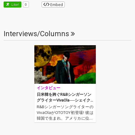
Embed
Like!
0
Interviews/Columns
インタビュー
日米韓を跨ぐR&Bシンガーソン
グライターVivaOla──シェイク
スピアを参考にした初のフル・
R&Bシンガーソングライターの
アルバムが描くストーリー
VivaOlaがOTOTOY初登場! 彼は
韓国で生まれ、アメリカに位置
する名門バークリー音楽院から
一時帰国し、日本で音楽活動を