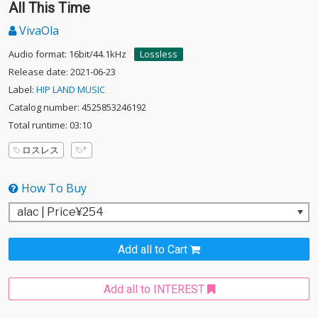
All This Time
VivaOla
Audio format: 16bit/44.1kHz
Lossless
Release date: 2021-06-23
Label:
HIP LAND MUSIC
Catalog number: 4525853246192
Total runtime: 03:10
ロスレス
How To Buy
Add all to Cart
Add all to INTEREST