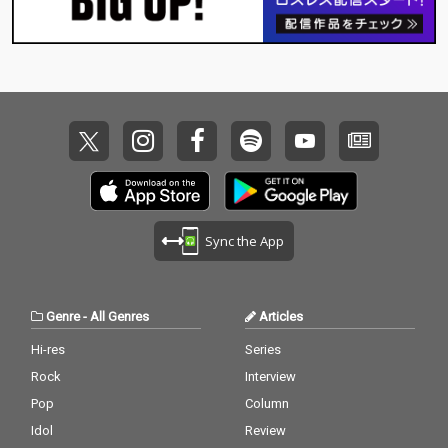
ョンが実現。
ョンが実現。
Sync the App
Genre
-
All Genres
Articles
Hi-res
Series
Rock
Interview
Pop
Column
Idol
Review