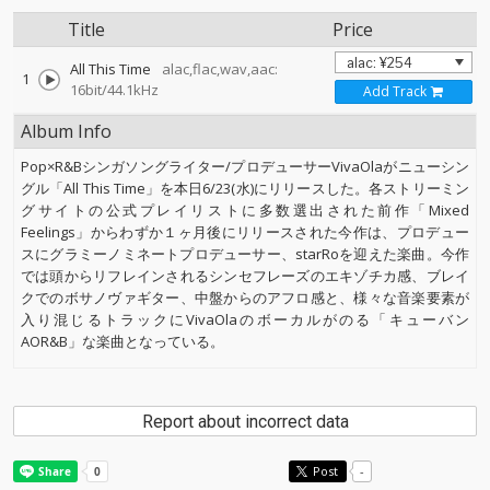
Title
Price
All This Time
alac,flac,wav,aac:
1
16bit/44.1kHz
Add Track
Album Info
Pop×R&Bシンガソングライター/プロデューサーVivaOlaがニューシン
グル「All This Time」を本日6/23(水)にリリースした。各ストリーミン
グサイトの公式プレイリストに多数選出された前作「Mixed
Feelings」からわずか１ヶ月後にリリースされた今作は、プロデュー
スにグラミーノミネートプロデューサー、starRoを迎えた楽曲。今作
では頭からリフレインされるシンセフレーズのエキゾチカ感、ブレイ
クでのボサノヴァギター、中盤からのアフロ感と、様々な音楽要素が
入り混じるトラックにVivaOlaのボーカルがのる「キューバン
AOR&B」な楽曲となっている。
Report about incorrect data
Post
-