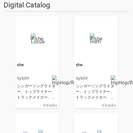
Digital Catalog
she
she
SySiSY
SySiSY
シンガーソングライタ
シンガーソングライタ
ー、トップライナー、
ー、トップライナー、
トラックメイカー、さ
トラックメイカー、さ
らにアートワークや映
らにアートワークや映
6 tracks
6 tracks
像制作も手がけ、マル
像制作も手がけ、マル
チに活躍するSySiSY。
チに活躍するSySiSY。
今注目のアーティスト
今注目のアーティスト
VivaOla、T-STONEな
VivaOla、T-STONEな
どをフィーチャリング
どをフィーチャリング