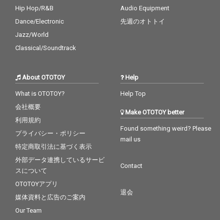
Hip Hop/R&B
Audio Equipment
Dance/Electronic
先週のオトトイ
Jazz/World
Classical/Soundtrack
About OTOTOY
Help
What is OTOTOY?
Help Top
会社概要
Make OTOTOY better
利用規約
Found something weird? Please
プライバシー・ポリシー
mail us
特定商取引法に基づく表示
外部データ連携しているサービ
Contact
スについて
OTOTOYアプリ
退会
媒体資料と広告のご案内
Our Team