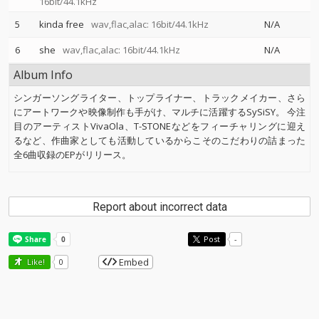
16bit/44.1kHz
5
kinda free
wav,flac,alac: 16bit/44.1kHz
N/A
6
she
wav,flac,alac: 16bit/44.1kHz
N/A
Album Info
シンガーソングライター、トップライナー、トラックメイカー、さら
にアートワークや映像制作も手がけ、マルチに活躍するSySiSY。 今注
目のアーティストVivaOla、T-STONEなどをフィーチャリングに迎え
るなど、作曲家としても活動しているからこそのこだわりの詰まった
全6曲収録のEPがリリース。
Report about incorrect data
Post
-
Embed
Like!
0