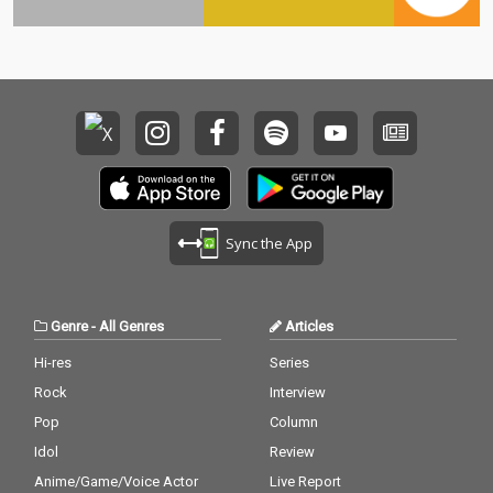
Sync the App
Genre
-
All Genres
Articles
Hi-res
Series
Rock
Interview
Pop
Column
Idol
Review
Anime/Game/Voice Actor
Live Report