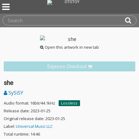
Open this artwork in new tab
Express Checkout
she
SySiSY
Audio format: 16bit/44.1kHz
Lossless
Release date: 2023-01-25
Original release date: 2023-01-25
Label:
Universal Music LLC
Total runtime: 14:46