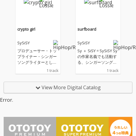
に迎えるなど、作曲家
に迎えるなど、作曲家
としても活動している
としても活動している
からこそのこだわりの
からこそのこだわりの
詰まった全6曲収録のE
詰まった全6曲収録のE
Pがリリース。
Pがリリース。
crypto girl
surfboard
SySiSY
SySiSY
プロデューサー・トッ
Sy ＋ SiSY = SySiSY Sy
プライナー・シンガー
の作家名義でも活動す
ソングライターとして
る、シンガーソングラ
多方面で活躍するアー
イター、トップライナ
1 track
1 track
ティスト、SySiSYの新
ー、トラックメイカー
曲。今後はSySiSYの3D
による、12月リリース
キャラクターをメイン
のEPに向けた先行シン
View More Digital Catalog
に、MVやプロモーショ
グル。 若手R&Bシンガ
ンなどクリエイティブ
ーであり、アーティス
Error.
を作って行く。その第
トからも評価されてい
一弾として、仮想空間
る今要注目のアーティ
をイメージしたラブソ
ストVivaOlaとのコラ
ングを作曲。
ボ楽曲となっている。