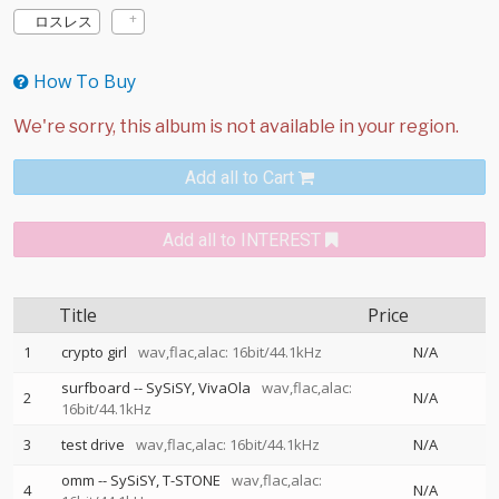
ロスレス
How To Buy
Add all to Cart
Add all to INTEREST
Title
Price
1
crypto girl
wav,flac,alac: 16bit/44.1kHz
N/A
surfboard
--
SySiSY
VivaOla
wav,flac,alac:
2
N/A
16bit/44.1kHz
3
test drive
wav,flac,alac: 16bit/44.1kHz
N/A
omm
--
SySiSY
T-STONE
wav,flac,alac:
4
N/A