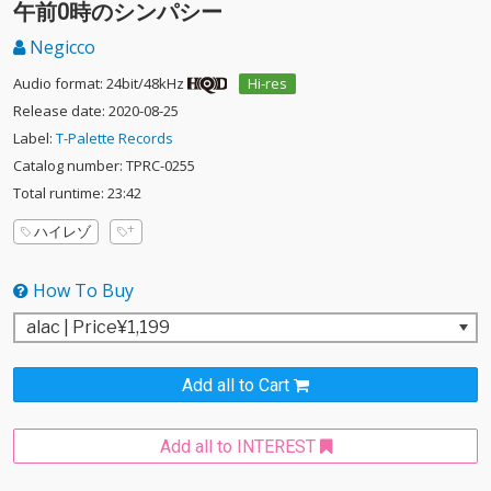
午前0時のシンパシー
Negicco
Audio format: 24bit/48kHz
Hi-res
Release date: 2020-08-25
Label:
T-Palette Records
Catalog number: TPRC-0255
Total runtime: 23:42
ハイレゾ
How To Buy
Add all to Cart
Add all to INTEREST