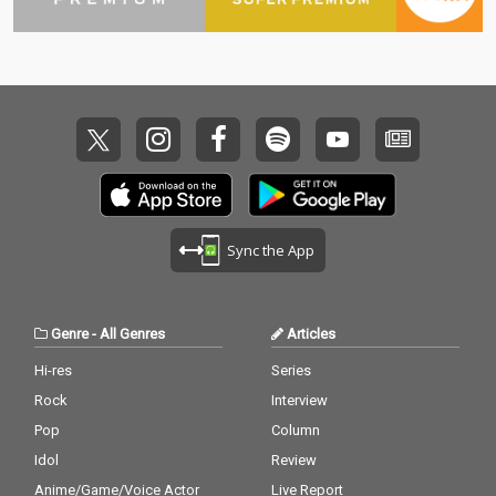
道のディスコソング。
道のディスコソング。
イヤホンで聴いていて
イヤホンで聴いていて
も思わずコール&レス
も思わずコール&レス
ポンスに大声で参加し
ポンスに大声で参加し
たくなるようなポータ
たくなるようなポータ
ブルディスコの決定
ブルディスコの決定
版！
版！
Sync the App
Genre
-
All Genres
Articles
Hi-res
Series
Rock
Interview
Pop
Column
Idol
Review
Anime/Game/Voice Actor
Live Report