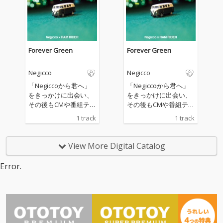
アーティストの両サイ
アーティストの両サイ
ドから描き出し、その
ドから描き出し、その
感情が交差する瞬間を
感情が交差する瞬間を
鮮やかに描き出す。Ne
鮮やかに描き出す。Ne
giccoのメンバーMegu
giccoのメンバーMegu
Forever Green
Forever Green
とNao☆のレアなラッ
とNao☆のレアなラッ
プからRAM RIDERとKa
プからRAM RIDERとKa
Negicco
Negicco
edeのユニゾン、デュ
edeのユニゾン、デュ
エットパートなど、異
エットパートなど、異
「Negiccoから君へ」
「Negiccoから君へ」
色づくしのコラボレー
色づくしのコラボレー
をきっかけに出会い、
をきっかけに出会い、
ションによる奇跡の1
ションによる奇跡の1
その後もCMや番組テー
その後もCMや番組テー
曲！
曲！
マソング、プロデュー
マソング、プロデュー
1 track
1 track
ス企画を通じて数々の
ス企画を通じて数々の
名曲を世に送り出して
名曲を世に送り出して
きた両者による初のコ
きた両者による初のコ
View More Digital Catalog
ラボユニット「Negicc
ラボユニット「Negicc
o × RAM RIDER」 の2週
o × RAM RIDER」 の2週
Error.
連続リリースプロジェ
連続リリースプロジェ
クト第一弾！煌びやか
クト第一弾！煌びやか
なスウェイ・ビートに
なスウェイ・ビートに
多くのリスナーの共感
多くのリスナーの共感
を誘うであろうリアル
を誘うであろうリアル
な日常を落としんだ王
な日常を落としんだ王