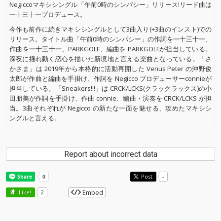
Negiccoマキシシングル「午前0時のシンパシー」リリース!リード曲は
一十三十一プロデュース。
今作も前作に続きマキシシングルとして3曲入り(+3曲のインスト)での
リリース。タイトル曲「午前0時のシンパシー」の作詞を一十三十一、
作曲を一十三十一、PARKGOLF、編曲を PARKGOLFが担当している。
深夜に揺れ動く恋心を描いた新境地と言える楽曲となっている。「さ
かさま」は 2019年から本格的に活動再開した Venus Peter の沖野俊
太郎が作曲と編曲を手掛け、作詞を Negicco プロデューサーconnieが
担当している。「Sneakers!!!」は CRCK/LCKS(クラックラックス)の小
田朋美が作詞を手掛け、作曲 connie、編曲・演奏を CRCK/LCKS が担
当。3曲それぞれが Negicco の新たな一面を魅せる、攻めたマキシシ
ングルと言える。
Report about incorrect data
Post
-
Embed
Like!
2