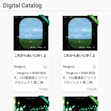
Digital Catalog
これからあいにゆくよ
これからあいにゆくよ
Negicco
Negicco
「Negicco × RAM RIDE
「Negicco × RAM RIDE
R」 の2週連続リリース
R」 の2週連続リリース
プロジェクト第二弾は
プロジェクト第二弾は
「それぞれの遠征」を
「それぞれの遠征」を
1 track
1 track
テーマにしたメロウで
テーマにしたメロウで
チルな極上のJ-POP！LI
チルな極上のJ-POP！LI
VEやコンサートのため
VEやコンサートのため
に電車や車で移動する
に電車や車で移動する
ときの気持ちを観客と
ときの気持ちを観客と