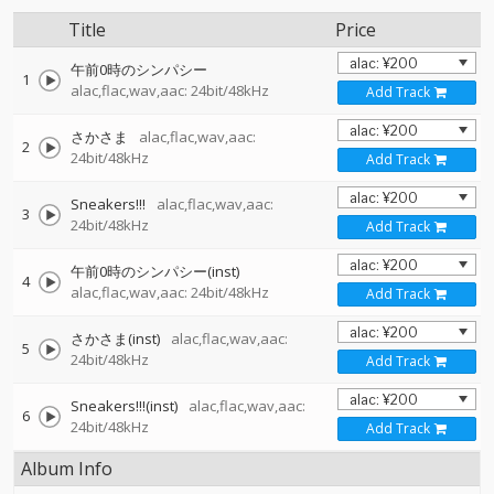
Title
Price
午前0時のシンパシー
1
alac,flac,wav,aac: 24bit/48kHz
Add Track
さかさま
alac,flac,wav,aac:
2
24bit/48kHz
Add Track
Sneakers!!!
alac,flac,wav,aac:
3
24bit/48kHz
Add Track
午前0時のシンパシー(inst)
4
alac,flac,wav,aac: 24bit/48kHz
Add Track
さかさま(inst)
alac,flac,wav,aac:
5
24bit/48kHz
Add Track
Sneakers!!!(inst)
alac,flac,wav,aac:
6
24bit/48kHz
Add Track
Album Info