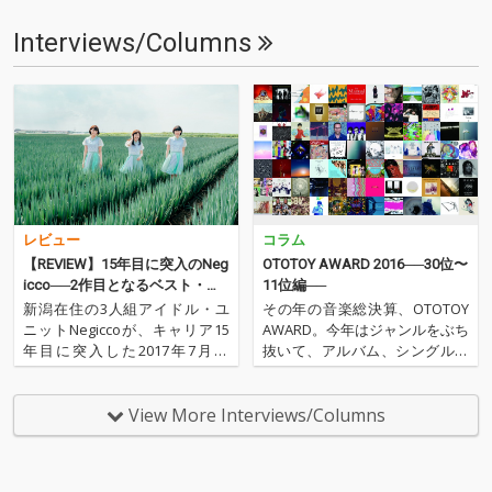
Interviews/Columns
レビュー
コラム
【REVIEW】15年目に突入のNeg
OTOTOY AWARD 2016──30位〜
icco──2作目となるベスト・ア
11位編──
ルバムをハイレゾ配信
新潟在住の3人組アイドル・ユ
その年の音楽総決算、OTOTOY
ニットNegiccoが、キャリア15
AWARD。今年はジャンルをぶち
年目に突入した2017年7月20
抜いて、アルバム、シングル含
日、2作目となるベスト・アル
めて総合チャートとして、2016
バム『Negicco 2011～2017 -BES
年にイキの良かった50枚を選出
T- 2』をリリース。「光のシュ
しました。こちらでは30位から
View More Interviews/Columns
プール」「ねぇバーディア」と
11位を発表します。今年の音
いったシングル曲はもち…
楽、ちゃんとチェックしてから
2017年へい…