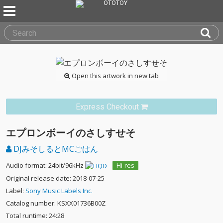
Open this artwork in new tab
Express Checkout
エプロンボーイのさしすせそ
DJみそしるとMCごはん
Audio format: 24bit/96kHz
Hi-res
Original release date: 2018-07-25
Label:
Sony Music Labels Inc.
Catalog number: KSXX01736B00Z
Total runtime: 24:28