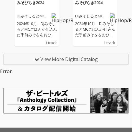
みそびらき2024
みそびらき2024
DJみそしるとMCご
DJみそしるとMCご
はん
はん
2024年10月、DJみそし
2024年10月、DJみそし
るとMCごはんが仕込ん
るとMCごはんが仕込ん
だ手前みそををおひろ
だ手前みそををおひろ
めする「みそびらきパ
めする「みそびらきパ
1 track
1 track
ーティー」が開催され
ーティー」が開催され
た。自身初の試みであ
た。自身初の試みであ
る手前みその実食型ラ
る手前みその実食型ラ
View More Digital Catalog
イブで披露されたのが
イブで披露されたのが
『みそびらき2024』
『みそびらき2024』
Error.
だ。みその発酵や熟成
だ。みその発酵や熟成
の面白さを間近で感
の面白さを間近で感
じ、完成したよろこび
じ、完成したよろこび
を楽曲にしたためた。
を楽曲にしたためた。
パーティー会場で観客
パーティー会場で観客
の声をレコーディング
の声をレコーディング
し、後日その音源を用
し、後日その音源を用
いて楽曲を完成させ
いて楽曲を完成させ
た。微生物によってみ
た。微生物によってみ
その発酵と熟成が促さ
その発酵と熟成が促さ
れるように、DJみそし
れるように、DJみそし