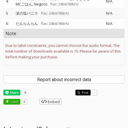
4
N/A
MCごはん
Negicco
flac: 24bit/96kHz
5
涙の塩バニラ
flac: 24bit/96kHz
N/A
6
だんらんらん
flac: 24bit/96kHz
N/A
Note
Due to label constraints, you cannot choose the audio format. The
total number of downloads available is 10. Please be aware of this
before making your purchase.
Report about incorrect data
Post
-
Embed
Like!
0