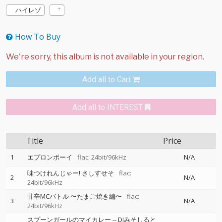
ハイレゾ
How To Buy
Add all to Cart
Add all to INTEREST
Title
Price
1
エプロンボーイ
flac: 24bit/96kHz
N/A
味つけれんじゃー! さしすせそ
flac:
2
N/A
24bit/96kHz
甘辛MCバトル 〜たまご焼き編〜
flac:
3
N/A
24bit/96kHz
スプーンガールのマイカレー
--
DJみそしると