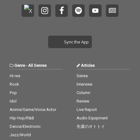
るとMCごはんを囲む
るとMCごはんを囲む
人々の温かい励ましの
人々の温かい励ましの
おかげで作り上げるこ
おかげで作り上げるこ
とができた楽曲となっ
とができた楽曲となっ
ている。
ている。
Sync the App
Genre
-
All Genres
Articles
Hi-res
Series
Rock
Interview
Pop
Column
Idol
Review
Anime/Game/Voice Actor
Live Report
Hip Hop/R&B
Audio Equipment
Dance/Electronic
先週のオトトイ
Jazz/World