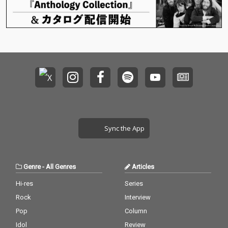
調を重ねていくクール
調を重ねていくクール
い、つしまみれならで
い、つしまみれならで
な旋律、そしてシニカ
な旋律、そしてシニカ
はのこだわり抜いたシ
はのこだわり抜いたシ
ルな表現からも誠実さ
ルな表現からも誠実さ
ンプルさを味わってほ
ンプルさを味わってほ
が溢れだし心の中心を
が溢れだし心の中心を
しい。
しい。
つく歌詞と思わず口ず
つく歌詞と思わず口ず
さまずにはいられない
さまずにはいられない
「オニモツダ」の連
「オニモツダ」の連
呼。 あなたの耳からこ
呼。 あなたの耳からこ
の曲が入り込み、心と
の曲が入り込み、心と
体の隅々までへと運ば
体の隅々までへと運ば
れていき、あなたの全
れていき、あなたの全
てがこの曲に支配され
てがこの曲に支配され
ることでしょう。
ることでしょう。
Sync the App
Genre
-
All Genres
Articles
Hi-res
Series
Rock
Interview
Pop
Column
Idol
Review