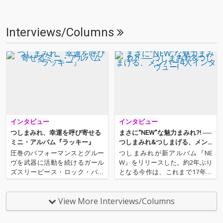
Interviews/Columns
インタビュー
インタビュー
つしまみれ、幸運を呼び寄せる
まさに“NEW”な魅力まみれ?! ──
ミニ・アルバム『ラッキー』
つしまみれ&つしまげる、メン
バー4人インタヴュー!
圧巻のパフォーマンスとグルー
つしまみれが新アルバム『NE
ヴを武器に活動を続けるガール
W』をリリースした。約2年ぶり
ズスリーピース・ロック・バン
となる今作は、これまで17年半
ド、つしまみれ。結成21年を迎
活動をともにしてきたメンバ
え、「食・愛・平和・金・運」
ー、みずえ(Dr)脱退を乗り超
をテーマに作られた新作ミニ・
え、そして新ドラマー・まいこ
View More Interviews/Columns
アルバム『ラッキー』は、真摯
加入後初となる作品となる。ま
に愛と平和を歌った快作だ。今
さに“NEW”なつしまみれの、新