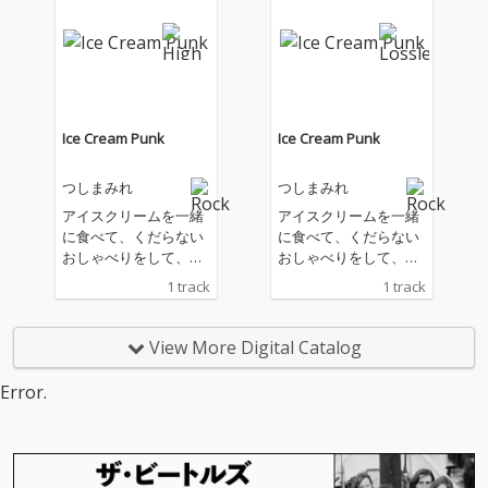
のツアーがアメリカツ
のツアーがアメリカツ
アーだった。初めての
アーだった。初めての
土地で大歓声を浴びつ
土地で大歓声を浴びつ
つそこで身に染みて感
つそこで身に染みて感
じた事が、重い荷物が
じた事が、重い荷物が
自分達を苦しめるが、
自分達を苦しめるが、
同時にとても大事なも
同時にとても大事なも
Ice Cream Punk
Ice Cream Punk
のであり運び続けなけ
のであり運び続けなけ
れば行けないというこ
れば行けないというこ
つしまみれ
つしまみれ
と。その当時の気持ち
と。その当時の気持ち
を今もなお持ち続けそ
を今もなお持ち続けそ
アイスクリームを一緒
アイスクリームを一緒
してついに曲となっ
してついに曲となっ
に食べて、くだらない
に食べて、くだらない
た。 お荷物とは、旅に
た。 お荷物とは、旅に
おしゃべりをして、あ
おしゃべりをして、あ
持って行く荷物のこと
持って行く荷物のこと
なたの心を溶かした
なたの心を溶かした
1 track
1 track
だけではなく、人生に
だけではなく、人生に
い。 そんな素直で飾ら
い。 そんな素直で飾ら
おける人と人との関係
おける人と人との関係
ない気持ちが、つい口
ない気持ちが、つい口
性や人々の思いをも言
性や人々の思いをも言
ずさみたくなるような
ずさみたくなるような
View More Digital Catalog
い表している。 彼女た
い表している。 彼女た
爽やかなメロディーに
爽やかなメロディーに
ちが経験してきた悲哀
ちが経験してきた悲哀
乗ってあなたたのもと
乗ってあなたたのもと
Error.
とそれを笑いに変える
とそれを笑いに変える
に届きます。 いつの間
に届きます。 いつの間
力、それが曲に詰め込
力、それが曲に詰め込
にかこの曲があなたの
にかこの曲があなたの
まれた、つしまみれの
まれた、つしまみれの
心に溶け込んでいるは
心に溶け込んでいるは
真骨頂と言える一曲
真骨頂と言える一曲
ず。 切ないだけじゃな
ず。 切ないだけじゃな
だ。 軽快なリズムと転
だ。 軽快なリズムと転
い、甘いだけじゃな
い、甘いだけじゃな