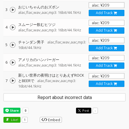
おじいちゃんのおズボン
3
alac,flac,wav,aac,mp3: 16bit/44.1kHz
Add Track
スムージー飲むヒツジ
4
alac,flac,wav,aac,mp3: 16bit/44.1kHz
Add Track
チャンダン男子
alac,flac,wav,aac,mp3:
5
16bit/44.1kHz
Add Track
アメリカのハンバーガー
6
alac,flac,wav,aac,mp3: 16bit/44.1kHz
Add Track
新しい世界の夜明けはとりあえずROCK
7
とBEERで
alac,flac,wav,aac,mp3:
Add Track
16bit/44.1kHz
Report about incorrect data
Post
-
Embed
Like!
1