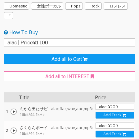
Domestic
女性ボーカル
Pops
Rock
ロスレス
How To Buy
Add all to Cart
Add all to INTEREST
Title
Price
ミから出たサビ
alac,flac,wav,aac,mp3:
1
16bit/44.1kHz
Add Track
さくらんボーイ
alac,flac,wav,aac,mp3:
2
16bit/44.1kHz
Add Track