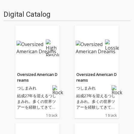
回、オトトイではつしまみれの
たな物語のはじまりを告げ…
メ…
Digital Catalog
Oversized American D
Oversized American D
reams
reams
つしまみれ
つしまみれ
結成27年を迎えるつし
結成27年を迎えるつし
まみれ。多くの世界ツ
まみれ。多くの世界ツ
アーを経験してきてき
アーを経験してきてき
た彼女たちが訴えたい
た彼女たちが訴えたい
1 track
1 track
ことそれは「OVER SIZ
ことそれは「OVER SIZ
ED AMERICAN DREAM
ED AMERICAN DREAM
S」。 つしまみれの初
S」。 つしまみれの初