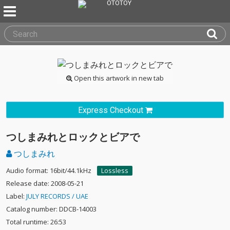
Open this artwork in new tab
Express Checkout
つしまみれとロックとビアで
つしまみれ
Audio format: 16bit/44.1kHz
Lossless
Release date: 2008-05-21
Label:
JULY RECORDS / UAE
Catalog number: DDCB-14003
Total runtime: 26:53