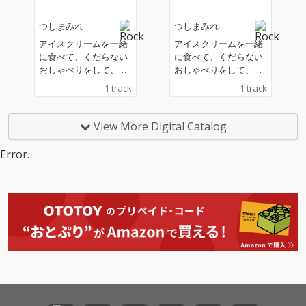
のであり運び続けなけ
のであり運び続けなけ
れば行けないというこ
れば行けないというこ
つしまみれ
つしまみれ
と。その当時の気持ち
と。その当時の気持ち
を今もなお持ち続けそ
を今もなお持ち続けそ
アイスクリームを一緒
アイスクリームを一緒
してついに曲となっ
してついに曲となっ
に食べて、くだらない
に食べて、くだらない
た。 お荷物とは、旅に
た。 お荷物とは、旅に
おしゃべりをして、あ
おしゃべりをして、あ
持って行く荷物のこと
持って行く荷物のこと
なたの心を溶かした
なたの心を溶かした
1 track
1 track
だけではなく、人生に
だけではなく、人生に
い。 そんな素直で飾ら
い。 そんな素直で飾ら
おける人と人との関係
おける人と人との関係
ない気持ちが、つい口
ない気持ちが、つい口
性や人々の思いをも言
性や人々の思いをも言
ずさみたくなるような
ずさみたくなるような
View More Digital Catalog
い表している。 彼女た
い表している。 彼女た
爽やかなメロディーに
爽やかなメロディーに
ちが経験してきた悲哀
ちが経験してきた悲哀
乗ってあなたたのもと
乗ってあなたたのもと
Error.
とそれを笑いに変える
とそれを笑いに変える
に届きます。 いつの間
に届きます。 いつの間
力、それが曲に詰め込
力、それが曲に詰め込
にかこの曲があなたの
にかこの曲があなたの
まれた、つしまみれの
まれた、つしまみれの
心に溶け込んでいるは
心に溶け込んでいるは
真骨頂と言える一曲
真骨頂と言える一曲
ず。 切ないだけじゃな
ず。 切ないだけじゃな
だ。 軽快なリズムと転
だ。 軽快なリズムと転
い、甘いだけじゃな
い、甘いだけじゃな
調を重ねていくクール
調を重ねていくクール
い、つしまみれならで
い、つしまみれならで
な旋律、そしてシニカ
な旋律、そしてシニカ
はのこだわり抜いたシ
はのこだわり抜いたシ
ルな表現からも誠実さ
ルな表現からも誠実さ
ンプルさを味わってほ
ンプルさを味わってほ
が溢れだし心の中心を
が溢れだし心の中心を
しい。
しい。
つく歌詞と思わず口ず
つく歌詞と思わず口ず
さまずにはいられない
さまずにはいられない
「オニモツダ」の連
「オニモツダ」の連