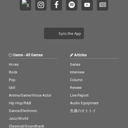
呼。 あなたの耳からこ
呼。 あなたの耳からこ
の曲が入り込み、心と
の曲が入り込み、心と
体の隅々までへと運ば
体の隅々までへと運ば
れていき、あなたの全
れていき、あなたの全
てがこの曲に支配され
てがこの曲に支配され
ることでしょう。
ることでしょう。
Sync the App
Genre
-
All Genres
Articles
Hi-res
Series
Rock
Interview
Pop
Column
Idol
Review
Anime/Game/Voice Actor
Live Report
Hip Hop/R&B
Audio Equipment
Dance/Electronic
先週のオトトイ
Jazz/World
Classical/Soundtrack