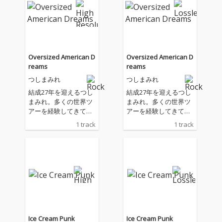
Oversized American D
Oversized American D
reams
reams
つしまみれ
つしまみれ
結成27年を迎えるつし
結成27年を迎えるつし
まみれ。多くの世界ツ
まみれ。多くの世界ツ
アーを経験してきてき
アーを経験してきてき
た彼女たちが訴えたい
た彼女たちが訴えたい
1 track
1 track
ことそれは「OVER SIZ
ことそれは「OVER SIZ
ED AMERICAN DREAM
ED AMERICAN DREAM
S」。 つしまみれの初
S」。 つしまみれの初
のツアーがアメリカツ
のツアーがアメリカツ
アーだった。初めての
アーだった。初めての
土地で大歓声を浴びつ
土地で大歓声を浴びつ
つそこで身に染みて感
つそこで身に染みて感
じた事が、重い荷物が
じた事が、重い荷物が
自分達を苦しめるが、
自分達を苦しめるが、
同時にとても大事なも
同時にとても大事なも
Ice Cream Punk
Ice Cream Punk