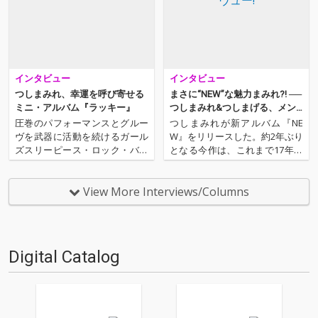
インタビュー
インタビュー
つしまみれ、幸運を呼び寄せる
まさに“NEW”な魅力まみれ?! ──
ミニ・アルバム『ラッキー』
つしまみれ&つしまげる、メン
バー4人インタヴュー!
圧巻のパフォーマンスとグルー
つしまみれが新アルバム『NE
ヴを武器に活動を続けるガール
W』をリリースした。約2年ぶり
ズスリーピース・ロック・バン
となる今作は、これまで17年半
ド、つしまみれ。結成21年を迎
活動をともにしてきたメンバ
え、「食・愛・平和・金・運」
ー、みずえ(Dr)脱退を乗り超
をテーマに作られた新作ミニ・
え、そして新ドラマー・まいこ
View More Interviews/Columns
アルバム『ラッキー』は、真摯
加入後初となる作品となる。ま
に愛と平和を歌った快作だ。今
さに“NEW”なつしまみれの、新
回、オトトイではつしまみれの
たな物語のはじまりを告げ…
メ…
Digital Catalog