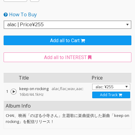
How To Buy
Add all to Cart
Add all to INTEREST
Title
Price
keep on rocking
alac,flac,wav,aac:
1
16bit/44.1kHz
Add Track
Album Info
CHAI、映画「のぼる小寺さん」主題歌に楽曲提供した新曲「keep on
rocking」を配信リリース！