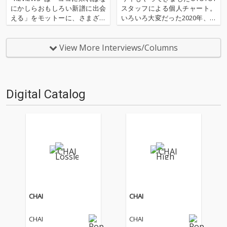
にかしらおもしろい新譜に出会
スタッフによる個人チャート。
える」をモットーに、さまざま
いろいろ大変だった2020年、な
な書き手が新譜（たいたい3ヶ
にを聴いてOTOTOYを作ってい
月ぐらいあのターム）を中心に
たのか？ 今年は新人、梶野に加
9枚（＋α）の作品を厳選し、紹
えてインターン、そしてコント
View More Interviews/Columns
介するコーナーです（ときに旧
リビューター枠としていろいろ
譜も）。今回は高岡洋詞による
と関わっているライター陣の方
9枚＋1枚な10枚。エ…
にも書いてもらいま…
Digital Catalog
CHAI
CHAI
CHAI
CHAI