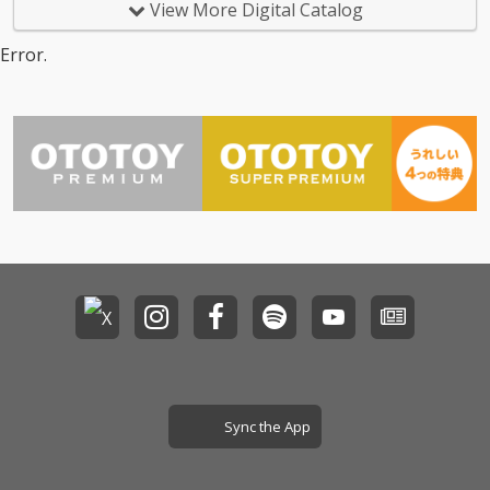
View More Digital Catalog
などの要素をトラック
などの要素をトラック
に取り入れながら、メ
に取り入れながら、メ
Error.
ロディーや歌詞ではJ-P
ロディーや歌詞ではJ-P
OPやシティ・ポップを
OPやシティ・ポップを
意識するなど、日本人
意識するなど、日本人
としてのアイデンティ
としてのアイデンティ
ティをCHAI流に表現し
ティをCHAI流に表現し
た、全10曲を収録。 歌
た、全10曲を収録。 歌
詞の面では、”抹
詞の面では、”抹
茶”や”パラパラ”や”カ
茶”や”パラパラ”や”カ
ラオケ”などのジャパニ
ラオケ”などのジャパニ
ーズカルチャーに着目
ーズカルチャーに着目
し、CHAIらしいウィッ
し、CHAIらしいウィッ
トに富んだ切り口で楽
トに富んだ切り口で楽
曲をよりオリジナリテ
曲をよりオリジナリテ
ィ溢れる世界観に演
ィ溢れる世界観に演
出。それぞれの楽曲に
出。それぞれの楽曲に
込められたメッセージ
込められたメッセージ
からは4人の放つ強力
からは4人の放つ強力
なセルフエンパワーメ
なセルフエンパワーメ
Sync the App
ントが感じられる。
ントが感じられる。