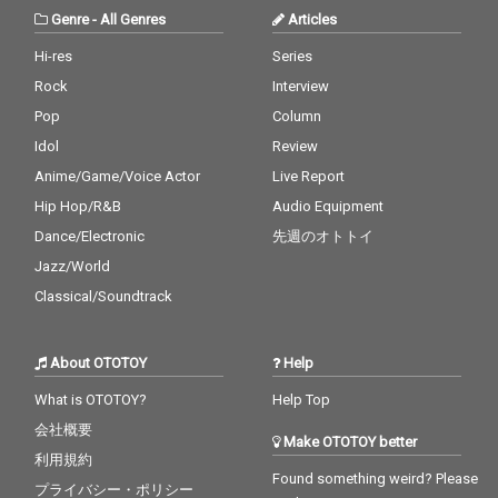
Genre
-
All Genres
Articles
Hi-res
Series
Rock
Interview
Pop
Column
Idol
Review
Anime/Game/Voice Actor
Live Report
Hip Hop/R&B
Audio Equipment
Dance/Electronic
先週のオトトイ
Jazz/World
Classical/Soundtrack
About OTOTOY
Help
What is OTOTOY?
Help Top
会社概要
Make OTOTOY better
利用規約
Found something weird? Please
プライバシー・ポリシー