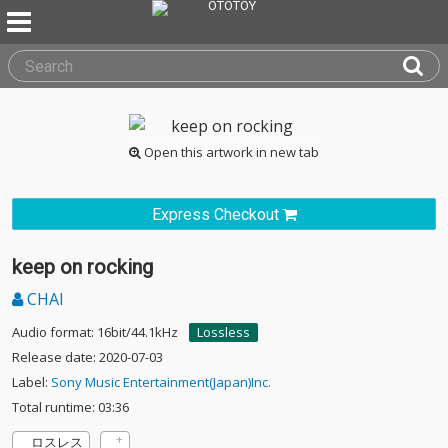
Open this artwork in new tab
Express Checkout
keep on rocking
CHAI
Audio format: 16bit/44.1kHz
Lossless
Release date: 2020-07-03
Label:
Sony Music Entertainment(Japan)Inc.
Total runtime: 03:36
ロスレス