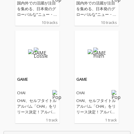
国内外での活躍が注目
国内外での活躍が注目
を集める、日本発のグ
を集める、日本発のグ
ローバルな“ニュー・エ
ローバルな“ニュー・エ
キサイト・オンナバン
キサイト・オンナバン
10 tracks
10 tracks
ド”CHAIが、約2年振り
ド”CHAIが、約2年振り
通算4作目のフル・ア
通算4作目のフル・ア
ルバム『CHAI』を全世
ルバム『CHAI』を全世
界同時リリース。 満を
界同時リリース。 満を
持してリリースされる
持してリリースされる
セルフタイトルアルバ
セルフタイトルアルバ
ムは、様々な垣根を越
ムは、様々な垣根を越
えた活動をするCHAIに
えた活動をするCHAIに
しか表現できない、コ
しか表現できない、コ
ンセプチュアルな作
ンセプチュアルな作
GAME
GAME
品。2022年秋、キャリ
品。2022年秋、キャリ
ア史上最長の海外ツア
ア史上最長の海外ツア
CHAI
CHAI
ー中に、ロサンゼル
ー中に、ロサンゼル
ス、ニューヨーク、メ
ス、ニューヨーク、メ
CHAI、セルフタイトル
CHAI、セルフタイトル
キシコ・シティなどで
キシコ・シティなどで
アルバム「CHAI」をリ
アルバム「CHAI」をリ
制作・レコーディング
制作・レコーディング
リース決定！アルバム
リース決定！アルバム
され、現在進行形のア
され、現在進行形のア
からの先行配信！
からの先行配信！
1 track
1 track
メリカR&Bサウンドと8
メリカR&Bサウンドと8
0‘sのファンク、ディス
0‘sのファンク、ディス
コ、ニュー・ウェーブ
コ、ニュー・ウェーブ