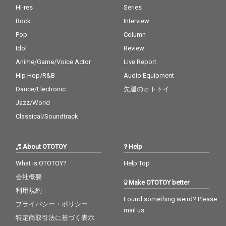
Hi-res
Series
Rock
Interview
Pop
Column
Idol
Review
Anime/Game/Voice Actor
Live Report
Hip Hop/R&B
Audio Equipment
Dance/Electronic
先週のオトトイ
Jazz/World
Classical/Soundtrack
About OTOTOY
Help
What is OTOTOY?
Help Top
会社概要
Make OTOTOY better
利用規約
Found something weird? Please
プライバシー・ポリシー
mail us
特定商取引法に基づく表示