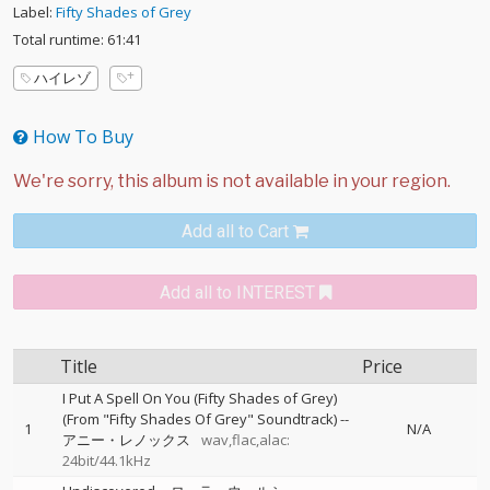
Label:
Fifty Shades of Grey
Total runtime: 61:41
ハイレゾ
How To Buy
Add all to Cart
Add all to INTEREST
Title
Price
I Put A Spell On You (Fifty Shades of Grey)
(From "Fifty Shades Of Grey" Soundtrack)
--
1
N/A
アニー・レノックス
wav,flac,alac:
24bit/44.1kHz