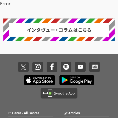
Error.
Sync the App
Genre
-
All Genres
Articles