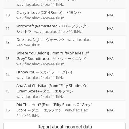
wav,flac,alac: 24bit/44.1kHz
Crazy In Love (2014 Remix)
--
ビヨンセ
10
N/A
wav,flac,alac: 24bit/44.1kHz
Witchcraft (Remastered 2000)
--
フランク・
11
N/A
シナトラ
wav,flac,alac: 24bit/44.1kHz
One Last Night
--
ヴォールツ
wav,flac,alac:
12
N/A
24bit/44.1kHz
Where You Belong (From "Fifty Shades Of
13
Grey" Soundtrack)
--
ザ・ウィークエンド
N/A
wav,flac,alac: 24bit/44.1kHz
I Know You
--
スカイラー・グレイ
14
N/A
wav,flac,alac: 24bit/44.1kHz
Ana And Christian (From "Fifty Shades Of
15
Grey" Score)
--
ダニー エルフマン
N/A
wav,flac,alac: 24bit/44.1kHz
Did That Hurt? (From "Fifty Shades Of Grey"
16
Score)
--
ダニー エルフマン
wav,flac,alac:
N/A
24bit/44.1kHz
Report about incorrect data