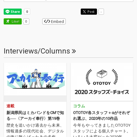
Post
-
Embed
Like!
0
Interviews/Columns
連載
コラム
新潟県民はミカバンドをCMで知
OTOTOY各スタッフ＋αがそれぞ
る──〈アーカイ奉行〉第19巻
れ選ぶ、2020年の10作品
歴史を追いかけ過去から未来、
今年もやってきましたOTOTOY
情報過多の現代社会、デジタル
スタッフによる個人チャート。
の海に散らばったあの名作、こ
いろいろ大変だった2020年、な