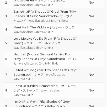
Undiscovered
--
ローラ・ウェルシュ
2
N/A
wav,flac,alac: 24bit/44.1kHz
Earned It (Fifty Shades Of Grey) (From "Fifty
3
Shades Of Grey" Soundtrack)
--
ザ・ウィー
N/A
クエンド
wav,flac,alac: 24bit/44.1kHz
Meet Me In The Middle
--
ジェシー・ウェア
4
N/A
wav,flac,alac: 24bit/44.1kHz
Love Me Like You Do (From "Fifty Shades Of
5
Grey")
--
エリー・ゴールディング
N/A
wav,flac,alac: 24bit/44.1kHz
Haunted (Michael Diamond Remix / From
6
"Fifty Shades Of Grey" Soundtrack)
--
ビヨン
N/A
セ
wav,flac,alac: 24bit/44.1kHz
Salted Wound (From "Fifty Shades Of Grey"
7
Soundtrack)
--
シーア
wav,flac,alac:
N/A
24bit/44.1kHz
Beast Of Burden (Remastered)
--
ザ・ローリ
8
ング・ストーンズ
wav,flac,alac:
N/A
24bit/44.1kHz
I'm On Fire (From "Fifty Shades Of Grey"
9
Soundtrack)
--
エイウォルネイション
N/A