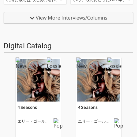
の名作たちをひとつにまとめる
にを聴いてOTOTOYを作ってい
仕事人…!〈アーカイ奉行〉が今
たのか？ 今年は新人、梶野に加
日もデジタルの乱世を治め
えてインターン、そしてコント
View More Interviews/Columns
る…!'''〈アーカイ奉行〉と
リビューター枠としていろいろ
は…'''1.過去作の最新リマスター
と関わっているライター陣の方
音源 2.これまで未配信…
にも書いてもらいま…
Digital Catalog
4 Seasons
4 Seasons
エリー・ゴールデ
エリー・ゴールデ
ィング
ィング