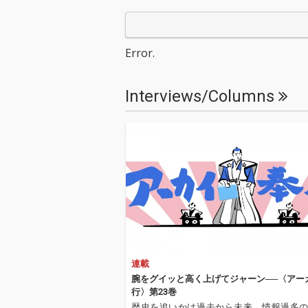
gues』がリリース！
gues』がリリ
世界中のチャートで首
世界中のチャー
位を獲得し、グラミー
位を獲得し、グ
賞受賞を果たした前作
賞受賞を果たし
Error.
『Hackney Diamond
『Hackney Di
s』から約3年ぶりとな
s』から約3年
る待望のスタジオ・ア
る待望のスタジ
Interviews/Columns
ルバム。全14曲を収
ルバム。全14
録。 『Foreign Tongue
録。 『Foreign Tongue
s』はロンドン西部のM
s』はロンドン
etropolis Studiosでわ
etropolis Stu
ずか1か月足らずで完
ずか1か月足ら
成。 Mick Jagger、Keit
成。 Mick Jagge
h Richards、Ronnie W
h Richards、R
oodは、『Hackney Di
oodは、『Hackn
amonds』も手掛けた
amonds』も
グラミー賞受賞プロデ
グラミー賞受賞
ューサーAndrew Watt
ューサーAndrew
と再びタッグを組んで
と再びタッグを
いる。 アルバムには、J
いる。 アルバムには、J
連載
agger、Richards、Wo
agger、Richa
odに加え、Darryl Jone
odに加え、Darry
腕をグイッと高く上げてジャーン──〈アー
s、Matt Clifford、Stev
s、Matt Cliffo
行〉第23巻
e Jordanといった主要
e Jordanと
歴史を追いかけ過去から未来、情報過多