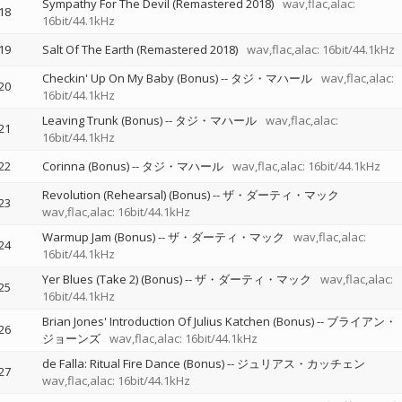
Sympathy For The Devil (Remastered 2018)
wav,flac,alac:
18
16bit/44.1kHz
19
Salt Of The Earth (Remastered 2018)
wav,flac,alac: 16bit/44.1kHz
Checkin' Up On My Baby (Bonus)
--
タジ・マハール
wav,flac,alac:
20
16bit/44.1kHz
Leaving Trunk (Bonus)
--
タジ・マハール
wav,flac,alac:
21
16bit/44.1kHz
22
Corinna (Bonus)
--
タジ・マハール
wav,flac,alac: 16bit/44.1kHz
Revolution (Rehearsal) (Bonus)
--
ザ・ダーティ・マック
23
wav,flac,alac: 16bit/44.1kHz
Warmup Jam (Bonus)
--
ザ・ダーティ・マック
wav,flac,alac:
24
16bit/44.1kHz
Yer Blues (Take 2) (Bonus)
--
ザ・ダーティ・マック
wav,flac,alac:
25
16bit/44.1kHz
Brian Jones' Introduction Of Julius Katchen (Bonus)
--
ブライアン・
26
ジョーンズ
wav,flac,alac: 16bit/44.1kHz
de Falla: Ritual Fire Dance (Bonus)
--
ジュリアス・カッチェン
27
wav,flac,alac: 16bit/44.1kHz