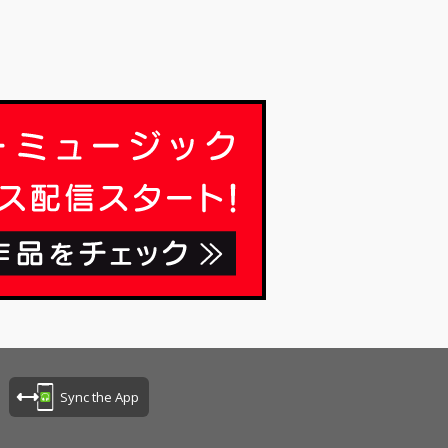
ンダードナンバ
数収録。懐かし
や 1960年代洋
求める日本のリス
最適な、心に残
ルデンヒットを
まとめたベスト
ションです。
Sync the App