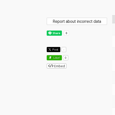
Report about incorrect data
Post
-
Like!
0
Embed