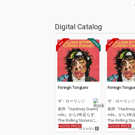
Digital Catalog
Foreign Tongues
Foreign Tongu
ザ・ローリング・
ザ・ローリング
ストーンズ
ストーンズ
前作『Hackney Diamo
前作『Hackney
nds』から3年足らず、
nds』から3年
The Rolling Stonesに
The Rolling S
よる全14曲収録の新作
よる全14曲収
GOOD PRICE!
GOOD PRICE!
14 tracks
14 t
アルバム『Foreign Ton
アルバム『Forei