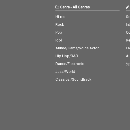
Genre
-
All Genres
Hi-res
Se
Rock
In
Pop
C
Idol
Re
Anime/Game/Voice Actor
Li
Hip Hop/R&B
Au
Dance/Electronic
先
Jazz/World
Classical/Soundtrack