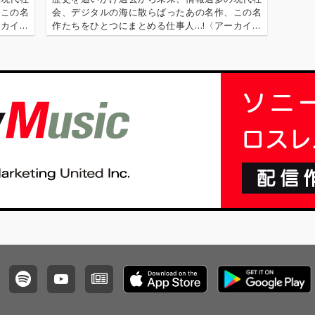
加。 さ
り」など、時代を動か
ジャンルを網羅してい
いスタ
、この名
会、デジタルの海に散らばったあの名作、この名
逝去した
した革新的なサウンド
ます。テレビや映画で
ーを多
ーカイ奉
作たちをひとつにまとめる仕事人…!〈アーカイ奉
ッツに
が並びます。 昭和のラ
耳にしたスタンダード
の洋楽 
〈アーカ
行〉が今日もデジタルの乱世を治める…!'''〈アーカ
の演奏
ジオやテレビで親しま
ナンバーが多く、時代
楽 を
源 2.
イ奉行〉とは…'''1.過去作の最新リマスター音源 2.
る。 ま
れた懐かしの洋楽が、
背景とともに蘇るメロ
ナーに
これまで未配信…
nwood、
当時の空気感とともに
ディは、世代を超えて
るゴー
ey、Rob
鮮やかによみがえる構
愛され続ける魅力に満
一枚に
 Cur
成。日本国内配信向け
ちています。“時代を超
セレク
Hot C
に制作された本作は、
えて愛される名曲”を求
Chad S
オールディーズファ
めるリスナーに最適
豪華ゲス
ン、昭和世代、60年代
な、ベストヒットコン
ロック愛好家にとって
ピレーションです。
の印象
必聴の一枚です。
クは、
ーティ
niel
による絵画