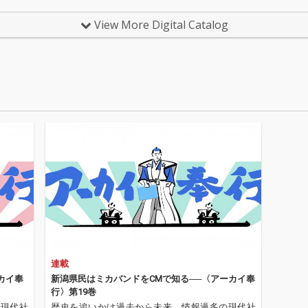
ース！
す。ママス＆パパス
挙に収録した、まさ
く収録
トで首
「夢のカリフォルニ
に“懐かしの洋楽 名曲
と深い
View More Digital Catalog
ラミー
ア」、ボブ・ディラン
集”の決定版です。サイ
曲集で
た前作
「ライク・ア・ローリ
モン＆ガーファンクル
ビソン
amond
ング・ストーン」、
「サウンド・オブ・サ
ナンバ
ぶりとな
ザ・シュープリームス
イレンス」、ザ・アニ
ティ・
オ・ア
「ストップ・イン・
マルズ「朝日のあたる
ザ・ビ
曲を収
ザ・ネイム・オブ・ラ
家」、ザ・ローリン
的なサ
ヴ」、スティーヴィ
グ・ストーンズ「黒く
「スト
西部のM
ー・ワンダー「太陽の
ぬれ！」、ザ・ビー
ールズ
diosでわ
あたる場所」など、当
チ・ボーイズ「アイ・
ー」、
ずで完
時の音楽シーンを象徴
ゲット・アラウンド」
ーによ
r、Keit
する1960年代洋楽が勢
など、1960年代洋楽を
ルの原
onnie W
ぞろい。 ロック、ソウ
語るうえで欠かせない
B. グ
ey Di
ル、ポップス、サーフ
代表曲が勢ぞろい。さ
を超え
手掛けた
ロック、R&Bまで幅広
らに、ザ・フォー・シ
が揃い
プロデ
いジャンルが楽しめ、
ーズンズ、ザ・ロネッ
サイモ
 Watt
クインシー・ジョーン
ツ、レスリー・ゴー
クルの
組んで
ズ「ソウル・ボサノヴ
ア、メリー・ウェルズ
フェア
ァ」、ディック・デイ
など、昭和世代にも馴
ウィリ
連載
rds、Wo
ル「ミザルー」、ザ・
染み深い青春の名曲が
ン・リ
l Jone
フー「恋のピンチヒッ
並び、ポップス、ロッ
ト・キ
カイ奉
新潟県民はミカバンドをCMで知る──〈アーカイ奉
rd、Stev
ター」、ジミ・ヘンド
ク、ソウル、ヴィンテ
「モナ
行〉第19巻
いった主要
リックス「紫のけむ
ージポップスと幅広い
昭和世
の現代社
歴史を追いかけ過去から未来、情報過多の現代社