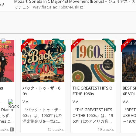
Mozart: Sonata In C Major-1st Movement (Bonus)
--
ジュリアス・カ
28
ッチェン
wav,flac,alac: 16bit/44.1kHz
es
バック・トゥ・ザ・6
THE GREATEST HITS O
BEST S
0’s
F THE 1960s
XE VOL
・
V.A.
V.A.
V.A.
 Diamo
『バック・トゥ・ザ・
『THE GREATEST HITS
『BEST 
足らず、
60’s』は、1960年代の
OF THE 1960s』は、19
UXE V
tonesに
洋楽黄金期を一気に駆
60年代のアメリカ音楽
～197
録の新作
け抜けるオールディー
シーンを象徴するオー
ィーズ
racks
15 tracks
19 tracks
gn Ton
ズ・ベストヒット集で
ルディーズの名曲を一
る洋楽