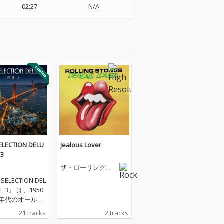
02:27
N/A
ELECTION DELU
Jealous Lover
.3
ザ・ローリング・
ストーンズ
SELECTION DEL
OL.3』 は、1950
0年代のオールデ
黄金期を象徴す
21 tracks
2 tracks
ヒット曲を幅広