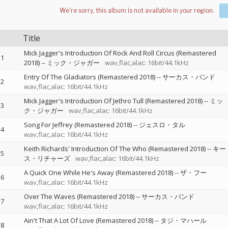
Title
Mick Jagger's Introduction Of Rock And Roll Circus (Remastered
1
2018)
--
ミック・ジャガー
wav,flac,alac: 16bit/44.1kHz
Entry Of The Gladiators (Remastered 2018)
--
サーカス・バンド
2
wav,flac,alac: 16bit/44.1kHz
Mick Jagger's Introduction Of Jethro Tull (Remastered 2018)
--
ミッ
3
ク・ジャガー
wav,flac,alac: 16bit/44.1kHz
Song For Jeffrey (Remastered 2018)
--
ジェスロ・タル
4
wav,flac,alac: 16bit/44.1kHz
Keith Richards' Introduction Of The Who (Remastered 2018)
--
キー
5
ス・リチャーズ
wav,flac,alac: 16bit/44.1kHz
A Quick One While He's Away (Remastered 2018)
--
ザ・フー
6
wav,flac,alac: 16bit/44.1kHz
Over The Waves (Remastered 2018)
--
サーカス・バンド
7
wav,flac,alac: 16bit/44.1kHz
Ain't That A Lot Of Love (Remastered 2018)
--
タジ・マハール
8