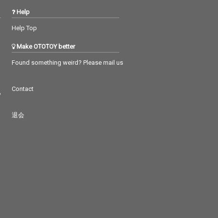
Help
Help Top
Make OTOTOY better
Found something weird? Please mail us
Contact
つ
退会