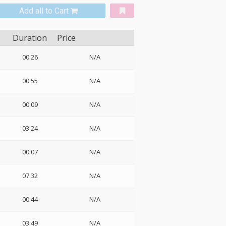
Add all to Cart
Duration
Price
00:26
N/A
00:55
N/A
00:09
N/A
03:24
N/A
00:07
N/A
07:32
N/A
00:44
N/A
03:49
N/A