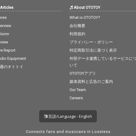
Articles
About OTOTOY
ries
What is OTOTOY?
terview
会社概要
olumn
利用規約
view
プライバシー・ポリシー
ve Report
特定商取引法に基づく表示
dio Equipment
外部データ連携しているサービスに
いて
週のオトトイ
OTOTOYアプリ
媒体資料と広告のご案内
Our Team
Careers
言語/Language - English
Connects fans and musicians in Lossless