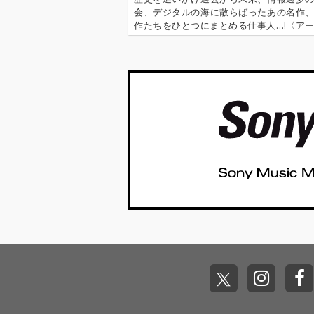
なメンバーが参加。 さ
なメンバーが参
会、デジタルの海に散らばったあの名作
らに2021年に逝去した
らに2021年に
作たちをひとつにまとめる仕事人…!〈ア
チャーリー・ワッツに
チャーリー・ワ
行〉が今日もデジタルの乱世を治める…!'''
よる生前最後期の演奏
よる生前最後期
イ奉行〉とは…'''1.過去作の最新リマスター音
も収録されている。 ま
も収録されてい
これまで未配信…
た、Steve Winwood、
た、Steve Wi
Paul McCartney、Rob
Paul McCartn
ert Smith（The Cur
ert Smith（The
e）、そしてRed Hot C
e）、そしてRed 
hili PeppersのChad S
hili Peppersの
mithといった豪華ゲス
mithといった
ト陣も参加。 アルバ
ト陣も参加。 アルバ
ム・ジャケットの印象
ム・ジャケット
的なアートワークは、
的なアートワー
米国の著名なアーティ
米国の著名なア
ストであるNathaniel
ストであるNatha
Mary Quinnによる絵画
Mary Quinn
作品。
作品。