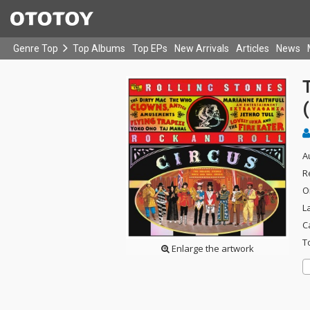
Genre Top
Top Albums
Top EPs
New Arrivals
Articles
News
T
A
R
O
L
C
T
Enlarge the artwork