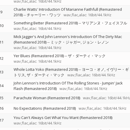
wav,flac,alac: 16bit/44.1kHz
Charlie Watts' Introduction Of Marianne Faithfull (Remastered
9
2018)
--
チャーリー・ワッツ
wav,flac,alac: 16bit/44.1kHz
Something Better (Remastered 2018)
--
マリアンヌ・フェイスフル
10
wav,flac,alac: 16bit/44.1kHz
Mick Jagger's And John Lennon's Introduction Of The Dirty Mac
11
(Remastered 2018)
--
ミック・ジャガー
ジョン・レノン
wav,flac,alac: 16bit/44.1kHz
Yer Blues (Remastered 2018)
--
ザ・ダーティ・マック
12
wav,flac,alac: 16bit/44.1kHz
Whole Lotta Yoko (Remastered 2018)
--
ヨーコ・オノ
イヴリー・ギ
13
トリス
ザ・ダーティ・マック
wav,flac,alac: 16bit/44.1kHz
John Lennon's Introduction Of The Rolling Stones - Jumpin' Jack
14
Flash (Remastered 2018)
wav,flac,alac: 16bit/44.1kHz
15
Parachute Woman (Remastered 2018)
wav,flac,alac: 16bit/44.1kH
16
No Expectations (Remastered 2018)
wav,flac,alac: 16bit/44.1kHz
You Can't Always Get What You Want (Remastered 2018)
17
wav,flac,alac: 16bit/44.1kHz