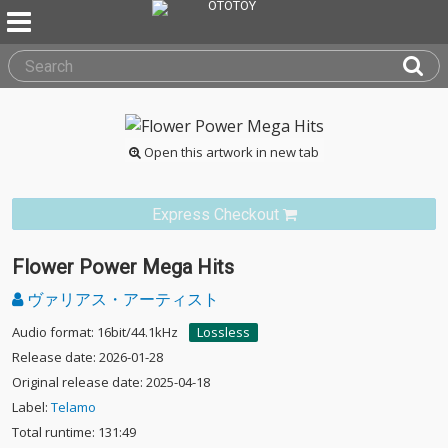
Open this artwork in new tab
Express Checkout
Flower Power Mega Hits
ヴァリアス・アーティスト
Audio format: 16bit/44.1kHz
Lossless
Release date: 2026-01-28
Original release date: 2025-04-18
Label:
Telamo
Total runtime: 131:49