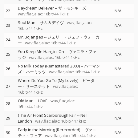
Daydream Believer
--
ザ・モンキーズ
22
N/A
wav,flac,alac: 16bit/44.1kHz
Soul Man
--
サム＆デイヴ
wav,flac,alac:
23
N/A
16bit/44.1kHz
Mr. Bojangles
--
ジェリー・ジェフ・ウォーカ
24
N/A
ー
wav,flac,alac: 16bit/44.1kHz
You Keep Me Hangin' On
--
ヴァニラ・ファ
25
N/A
ッジ
wav,flac,alac: 16bit/44.1kHz
No Milk Today (Remastered 2003)
--
ハーマン
26
N/A
ズ・ハーミッツ
wav,flac,alac: 16bit/44.1kHz
Where Do You Go To (My Lovely)
--
ピータ
27
ー・サーステット
wav,flac,alac:
N/A
16bit/44.1kHz
Old Man
--
LOVE
wav,flac,alac:
28
N/A
16bit/44.1kHz
(The Air From) Scarborough Fair
--
Neil
29
N/A
Landon
wav,flac,alac: 16bit/44.1kHz
Early in the Morning (Rerecorded)
--
ヴァニ
30
N/A
ティ・フェア
wav,flac,alac: 16bit/44.1kHz