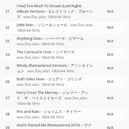
I Had Too Much To Dream (Last Night)
31
(Album Version)
--
エレクトリック・プルーン
N/A
ズ
wav,flac,alac: 16bit/44.1kHz
Little Man
--
ソニー＆シェール
wav,flac,alac:
32
N/A
16bit/44.1kHz
Anything Goes
--
ハーパーズ・ビザール
33
N/A
wav,flac,alac: 16bit/44.1kHz
The Carnival Is Over
--
シーカーズ
34
N/A
wav,flac,alac: 16bit/44.1kHz
Windy (Remastered Version)
--
アソシエイシ
35
N/A
ョン
wav,flac,alac: 16bit/44.1kHz
Both Sides Now
--
ジュディ・コリンズ
36
N/A
wav,flac,alac: 16bit/44.1kHz
Ferry Cross The Mersey
--
ジェリー・アン
37
ド・ザ・ペイスメイカーズ
wav,flac,alac:
N/A
16bit/44.1kHz
Fire and Rain
--
ジェイムス・テイラー
38
N/A
wav,flac,alac: 16bit/44.1kHz
And It Stoned Me (Remastered 2013)
--
ヴァ
39
N/A