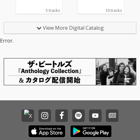
心の中で反響するいく
つもの声、童話の奥に
5 tracks
10 tracks
隠した黒い感情、そし
て「私は私を選ぶ」と
いう静かな決意。 『N
View More Digital Catalog
oir』は、ただ暗いだけ
のアルバムではない。
Error.
闇の中に落ちた小さな
光を、自分の手で拾い
上げるための物語。 黒
いレースの向こうで、
もう一度、自分を愛す
るために。