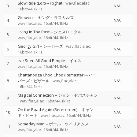
Slow Ride (Edit)
--
Foghat
wav,flac,alac:
3
N/A
16bit/44.1kHz
Groovin'
--
ヤング・ラスカルズ
4
N/A
wav,flac,alac: 16bit/44.1kHz
Living In The Past
--
ジェスロ・タル
5
N/A
wav,flac,alac: 16bit/44.1kHz
Georgy Girl
--
シーカーズ
wav,flac,alac:
6
N/A
16bit/44.1kHz
I’ve Seen All Good People
--
イエス
7
N/A
wav,flac,alac: 16bit/44.1kHz
Chattanooga Choo Choo (Remaster)
--
ハー
8
パーズ・ビザール
wav,flac,alac:
N/A
16bit/44.1kHz
Magical Connection
--
ジョン・セバスチャン
9
N/A
wav,flac,alac: 16bit/44.1kHz
On the Road Again (Rerecorded)
--
キャン
10
N/A
ド・ヒート
wav,flac,alac: 16bit/44.1kHz
Someday Man
--
ポール・ウイリアムス
11
N/A
wav,flac,alac: 16bit/44.1kHz