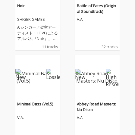
Noir
Battle of Fates (Origin
al Soundtrack)
SHIGEKIGAMES
V.A.
AIシンガー／架空アー
ティスト・LOVEによる
アルバム『Noir』。 本
作は、黒い童話の世界
11 tracks
32 tracks
をモチーフにした楽曲
や、恋、孤独、傷つい
た心、そして自分を取
り戻していく瞬間を描
いたシネマティック・
ポップアルバム。 毒リ
ンゴ、鏡、月、鳥籠、
黒いドレス。美しくも
少し危うい幻想の中
で、LOVEは“いい子”の
Minimal Bass (Vol.5)
Abbey Road Masters:
仮面を脱ぎ、弱さも痛
Nu Disco
みも抱きしめながら、
V.A.
V.A.
自分自身の声を取り戻
していく。 眠れない夜
に返信を待つ切なさ、