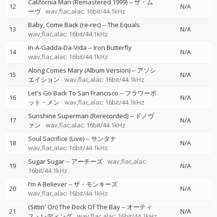
California Man (Remastered 1999)
--
ザ・ム
12
N/A
ーヴ
wav,flac,alac: 16bit/44.1kHz
Baby, Come Back (re-rec)
--
The Equals
13
N/A
wav,flac,alac: 16bit/44.1kHz
In-A-Gadda-Da-Vida
--
Iron Butterfly
14
N/A
wav,flac,alac: 16bit/44.1kHz
Along Comes Mary (Album Version)
--
アソシ
15
N/A
エイション
wav,flac,alac: 16bit/44.1kHz
Let's Go Back To San Francisco
--
フラワーポ
16
N/A
ット・メン
wav,flac,alac: 16bit/44.1kHz
Sunshine Superman (Rerecorded)
--
ドノヴ
17
N/A
ァン
wav,flac,alac: 16bit/44.1kHz
Soul Sacrifice (Live)
--
サンタナ
18
N/A
wav,flac,alac: 16bit/44.1kHz
Sugar Sugar
--
アーチーズ
wav,flac,alac:
19
N/A
16bit/44.1kHz
I’m A Believer
--
ザ・モンキーズ
20
N/A
wav,flac,alac: 16bit/44.1kHz
(Sittin' On) The Dock Of The Bay
--
オーティ
21
N/A
ス・レディング
wav,flac,alac: 16bit/44.1kHz