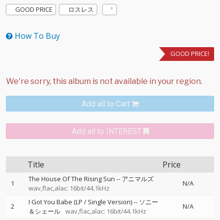
GOOD PRICE
ロスレス
How To Buy
GOOD PRICE!
Add all to Cart
Add all to INTEREST
Title
Price
The House Of The Rising Sun
--
アニマルズ
1
N/A
wav,flac,alac: 16bit/44.1kHz
I Got You Babe (LP / Single Version)
--
ソニー
2
N/A
＆シェール
wav,flac,alac: 16bit/44.1kHz