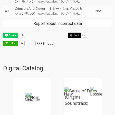
ン・モリソン
wav,flac,alac: 16bit/44.1kHz
Crimson And Clover
--
トミー・ジェイムス＆
40
N/A
ションデルズ
wav,flac,alac: 16bit/44.1kHz
Report about incorrect data
Post
-
Embed
Like!
0
Digital Catalog