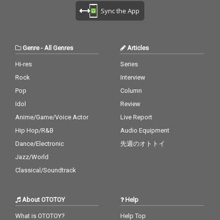
Sync the App
Genre
-
All Genres
Articles
Hi-res
Series
Rock
Interview
Pop
Column
Idol
Review
Anime/Game/Voice Actor
Live Report
Hip Hop/R&B
Audio Equipment
Dance/Electronic
先週のオトトイ
Jazz/World
Classical/Soundtrack
About OTOTOY
Help
What is OTOTOY?
Help Top