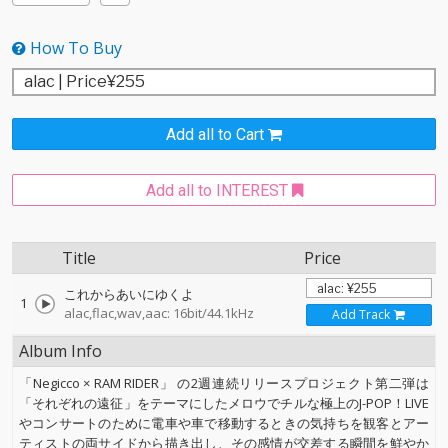
How To Buy
Add all to Cart
Add all to INTEREST
Title
Price
これからあいにゆくよ
1
alac,flac,wav,aac: 16bit/44.1kHz
Add Track
Album Info
「Negicco × RAM RIDER」 の2週連続リリースプロジェクト第二弾は
「それぞれの遠征」をテーマにしたメロウでチルな極上のJ-POP！LIVE
やコンサートのために電車や車で移動するときの気持ちを観客とアー
ティストの両サイドから描き出し、その感情が交差する瞬間を鮮やか