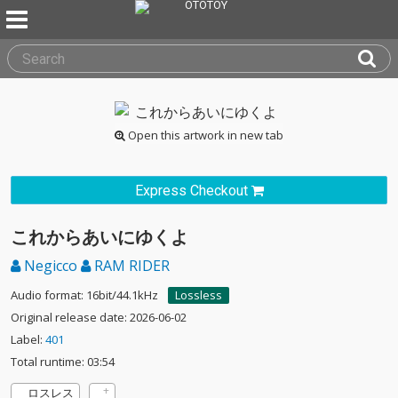
Open this artwork in new tab
Express Checkout
これからあいにゆくよ
Negicco
RAM RIDER
Audio format: 16bit/44.1kHz
Lossless
Original release date: 2026-06-02
Label:
401
Total runtime: 03:54
ロスレス