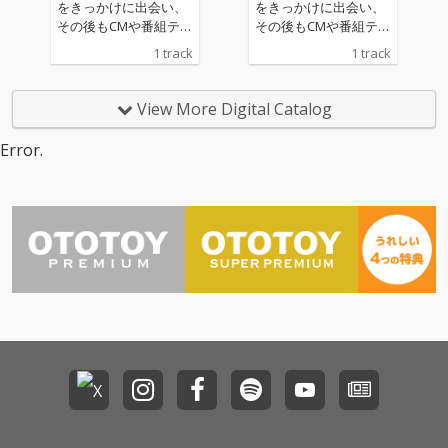
色づくしのコラボレー
色づくしのコラボレー
をきっかけに出会い、
をきっかけに出会い、
ションによる奇跡の1
ションによる奇跡の1
その後もCMや番組テー
その後もCMや番組テー
曲！
曲！
マソング、プロデュー
マソング、プロデュー
1 track
1 track
ス企画を通じて数々の
ス企画を通じて数々の
名曲を世に送り出して
名曲を世に送り出して
きた両者による初のコ
きた両者による初のコ
View More Digital Catalog
ラボユニット「Negicc
ラボユニット「Negicc
o × RAM RIDER」 の2週
o × RAM RIDER」 の2週
Error.
連続リリースプロジェ
連続リリースプロジェ
クト第一弾！煌びやか
クト第一弾！煌びやか
なスウェイ・ビートに
なスウェイ・ビートに
多くのリスナーの共感
多くのリスナーの共感
を誘うであろうリアル
を誘うであろうリアル
な日常を落としんだ王
な日常を落としんだ王
道のディスコソング。
道のディスコソング。
イヤホンで聴いていて
イヤホンで聴いていて
も思わずコール&レス
も思わずコール&レス
ポンスに大声で参加し
ポンスに大声で参加し
たくなるようなポータ
たくなるようなポータ
ブルディスコの決定
ブルディスコの決定
版！
版！