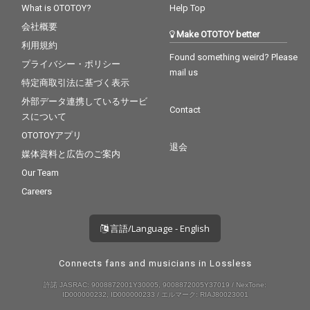
What is OTOTOY?
Help Top
会社概要
Make OTOTOY better
利用規約
Found something weird? Please
プライバシー・ポリシー
mail us
特定商取引法に基づく表示
外部データ連携しているサービ
Contact
スについて
OTOTOYアプリ
退会
媒体資料と広告のご案内
Our Team
Careers
言語/Language - English
Connects fans and musicians in Lossless
許諾 JASRAC: 9008872001Y30005, 9008872005Y37019 / NexTone:
ID000000232, ID000000233 / エルマーク: RIAJ80023001