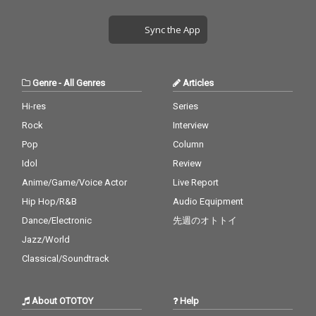
Sync the App
Genre
-
All Genres
Articles
Hi-res
Series
Rock
Interview
Pop
Column
Idol
Review
Anime/Game/Voice Actor
Live Report
Hip Hop/R&B
Audio Equipment
Dance/Electronic
先週のオトトイ
Jazz/World
Classical/Soundtrack
About OTOTOY
Help