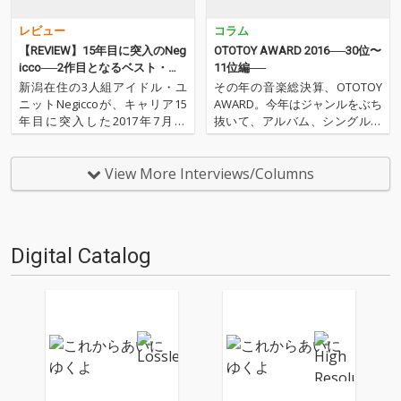
レビュー
コラム
【REVIEW】15年目に突入のNeg
OTOTOY AWARD 2016──30位〜
icco──2作目となるベスト・ア
11位編──
ルバムをハイレゾ配信
新潟在住の3人組アイドル・ユ
その年の音楽総決算、OTOTOY
ニットNegiccoが、キャリア15
AWARD。今年はジャンルをぶち
年目に突入した2017年7月20
抜いて、アルバム、シングル含
日、2作目となるベスト・アル
めて総合チャートとして、2016
バム『Negicco 2011～2017 -BES
年にイキの良かった50枚を選出
T- 2』をリリース。「光のシュ
しました。こちらでは30位から
View More Interviews/Columns
プール」「ねぇバーディア」と
11位を発表します。今年の音
いったシングル曲はもち…
楽、ちゃんとチェックしてから
2017年へい…
Digital Catalog