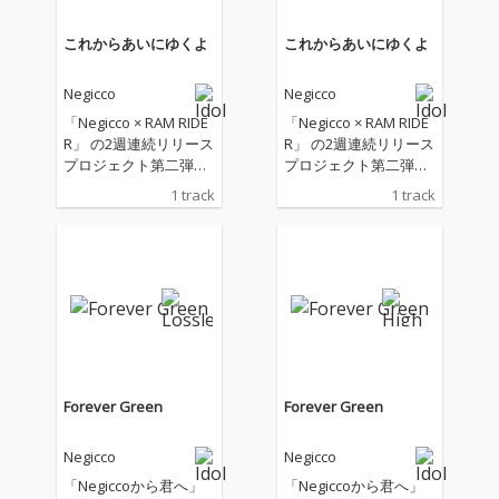
これからあいにゆくよ
これからあいにゆくよ
Negicco
Negicco
「Negicco × RAM RIDE
「Negicco × RAM RIDE
R」 の2週連続リリース
R」 の2週連続リリース
プロジェクト第二弾は
プロジェクト第二弾は
「それぞれの遠征」を
「それぞれの遠征」を
1 track
1 track
テーマにしたメロウで
テーマにしたメロウで
チルな極上のJ-POP！LI
チルな極上のJ-POP！LI
VEやコンサートのため
VEやコンサートのため
に電車や車で移動する
に電車や車で移動する
ときの気持ちを観客と
ときの気持ちを観客と
アーティストの両サイ
アーティストの両サイ
ドから描き出し、その
ドから描き出し、その
感情が交差する瞬間を
感情が交差する瞬間を
鮮やかに描き出す。Ne
鮮やかに描き出す。Ne
giccoのメンバーMegu
giccoのメンバーMegu
Forever Green
Forever Green
とNao☆のレアなラッ
とNao☆のレアなラッ
プからRAM RIDERとKa
プからRAM RIDERとKa
Negicco
Negicco
edeのユニゾン、デュ
edeのユニゾン、デュ
エットパートなど、異
エットパートなど、異
「Negiccoから君へ」
「Negiccoから君へ」