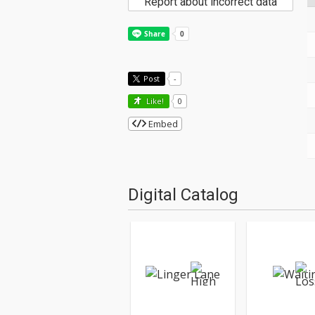
Report about incorrect data
Post
-
Like!
0
Embed
Digital Catalog