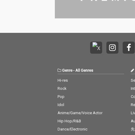
Genre
-
All Genres
Hi-res
Se
Rock
In
Pop
C
Idol
Re
Anime/Game/Voice Actor
Li
Hip Hop/R&B
Au
Dance/Electronic
先