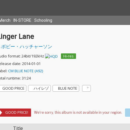
Merch
IN-STORE
Schooling
Linger Lane
ボビー・ハッチャーソン
udio format: 24bit/192kHz
Hi-res
elease date: 2014-01-01
abel:
CM BLUE NOTE (A92)
otal runtime: 31:24
GOOD PRICE
ハイレゾ
BLUE NOTE
GOOD PRICE!
Title