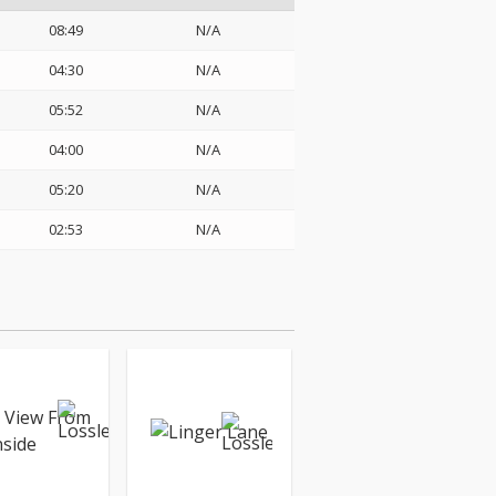
08:49
N/A
04:30
N/A
05:52
N/A
04:00
N/A
05:20
N/A
02:53
N/A