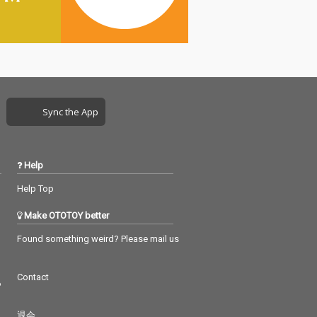
Sync the App
Help
Help Top
Make OTOTOY better
Found something weird? Please mail us
Contact
つ
退会