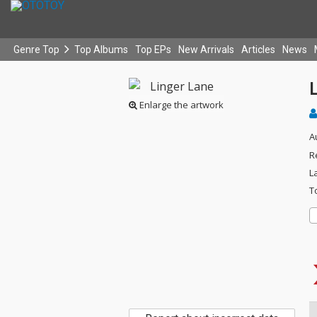
Genre Top
Top Albums
Top EPs
New Arrivals
Articles
News
Enlarge the artwork
A
R
L
T