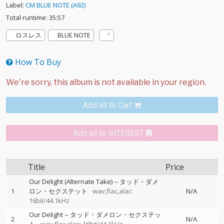
Label:
CM BLUE NOTE (A92)
Total runtime: 35:57
ロスレス
BLUE NOTE
How To Buy
Add all to Cart
Add all to INTEREST
Title
Price
Our Delight (Alternate Take)
--
タッド・ダメ
1
ロン・セクステット
wav,flac,alac:
N/A
16bit/44.1kHz
Our Delight
--
タッド・ダメロン・セクステッ
2
N/A