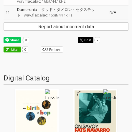
wav,flac,alac: 16bit/44.1kHz
Dameronia
--
タッド・ダメロン・セクステッ
11
N/A
ト
wav,flac,alac: 16bit/44.1kHz
Report about incorrect data
Post
-
Embed
Like!
0
Digital Catalog