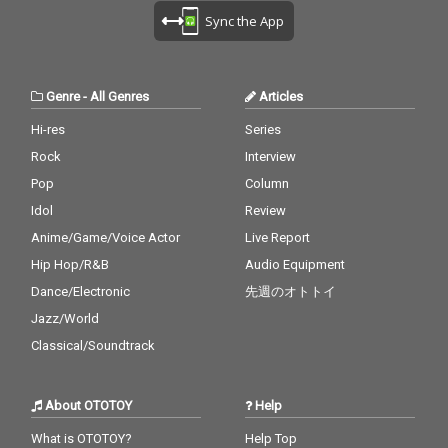
Sync the App
Genre
-
All Genres
Articles
Hi-res
Series
Rock
Interview
Pop
Column
Idol
Review
Anime/Game/Voice Actor
Live Report
Hip Hop/R&B
Audio Equipment
Dance/Electronic
先週のオトトイ
Jazz/World
Classical/Soundtrack
About OTOTOY
Help
What is OTOTOY?
Help Top