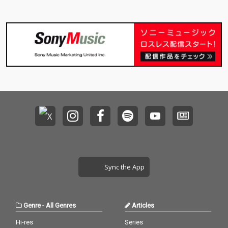
Sync the App
Genre
-
All Genres
Articles
Hi-res
Series