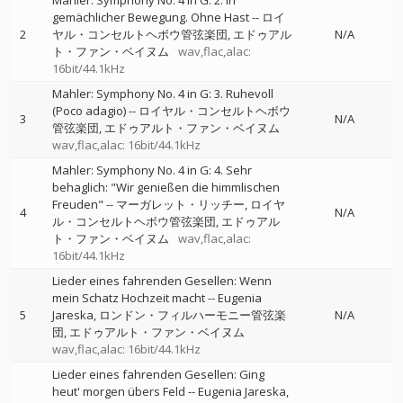
Mahler: Symphony No. 4 in G: 2. In
gemächlicher Bewegung. Ohne Hast
--
ロイ
2
ヤル・コンセルトヘボウ管弦楽団
エドゥアル
N/A
ト・ファン・ベイヌム
wav,flac,alac:
16bit/44.1kHz
Mahler: Symphony No. 4 in G: 3. Ruhevoll
(Poco adagio)
--
ロイヤル・コンセルトヘボウ
3
N/A
管弦楽団
エドゥアルト・ファン・ベイヌム
wav,flac,alac: 16bit/44.1kHz
Mahler: Symphony No. 4 in G: 4. Sehr
behaglich: "Wir genießen die himmlischen
Freuden"
--
マーガレット・リッチー
ロイヤ
4
N/A
ル・コンセルトヘボウ管弦楽団
エドゥアル
ト・ファン・ベイヌム
wav,flac,alac:
16bit/44.1kHz
Lieder eines fahrenden Gesellen: Wenn
mein Schatz Hochzeit macht
--
Eugenia
5
Jareska
ロンドン・フィルハーモニー管弦楽
N/A
団
エドゥアルト・ファン・ベイヌム
wav,flac,alac: 16bit/44.1kHz
Lieder eines fahrenden Gesellen: Ging
heut' morgen übers Feld
--
Eugenia Jareska