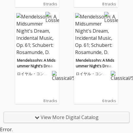
8 tracks
8 tracks
Mendelssohn: A Mids
Mendelssohn: A Mids
ummer Night's Dream,
ummer Night's Dream,
Incidental Music, Op. 6
Incidental Music, Op. 6
ロイヤル・コンセ
ロイヤル・コンセ
1; Schubert: Rosamun
1; Schubert: Rosamun
ルトヘボウ管弦楽
ルトヘボウ管弦楽
団
団
de, D. 797
de, D. 797
8 tracks
6 tracks
View More Digital Catalog
Error.