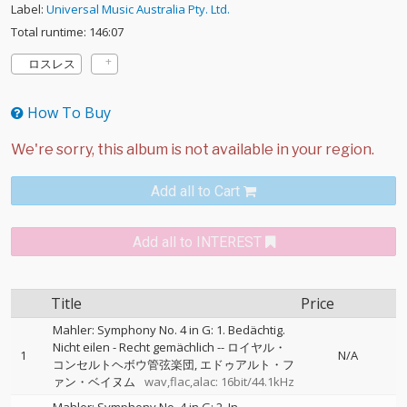
Label:
Universal Music Australia Pty. Ltd.
Total runtime: 146:07
ロスレス
How To Buy
Add all to Cart
Add all to INTEREST
Title
Price
Mahler: Symphony No. 4 in G: 1. Bedächtig.
Nicht eilen - Recht gemächlich
--
ロイヤル・
1
N/A
コンセルトヘボウ管弦楽団
エドゥアルト・フ
ァン・ベイヌム
wav,flac,alac: 16bit/44.1kHz