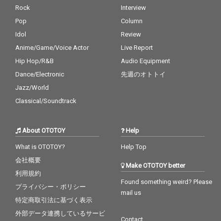
Rock
Interview
Pop
Column
Idol
Review
Anime/Game/Voice Actor
Live Report
Hip Hop/R&B
Audio Equipment
Dance/Electronic
先週のオトトイ
Jazz/World
Classical/Soundtrack
About OTOTOY
Help
What is OTOTOY?
Help Top
会社概要
Make OTOTOY better
利用規約
Found something weird? Please
プライバシー・ポリシー
mail us
特定商取引法に基づく表示
外部データ連携しているサービ
Contact