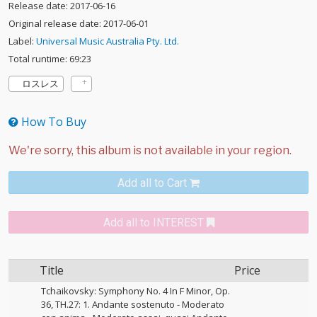
Release date: 2017-06-16
Original release date: 2017-06-01
Label:
Universal Music Australia Pty. Ltd.
Total runtime: 69:23
ロスレス
How To Buy
Add all to Cart
Add all to INTEREST
Title
Price
Tchaikovsky: Symphony No. 4 In F Minor, Op.
36, TH.27: 1. Andante sostenuto - Moderato