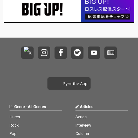
Sync the App
Genre
-
All Genres
Articles
Hi-res
Series
Rock
Interview
Pop
Column