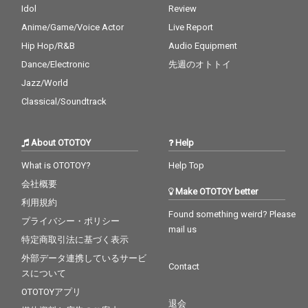
Idol
Review
Anime/Game/Voice Actor
Live Report
Hip Hop/R&B
Audio Equipment
Dance/Electronic
先週のオトトイ
Jazz/World
Classical/Soundtrack
About OTOTOY
Help
What is OTOTOY?
Help Top
会社概要
Make OTOTOY better
利用規約
Found something weird? Please
プライバシー・ポリシー
mail us
特定商取引法に基づく表示
外部データ連携しているサービ
Contact
スについて
OTOTOYアプリ
退会