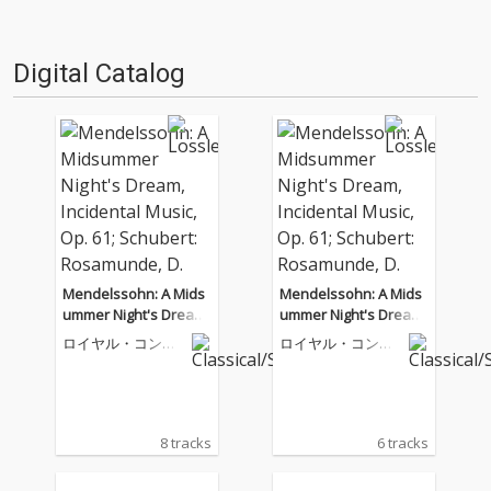
Digital Catalog
Mendelssohn: A Mids
Mendelssohn: A Mids
ummer Night's Dream,
ummer Night's Dream,
Incidental Music, Op. 6
Incidental Music, Op. 6
ロイヤル・コンセ
ロイヤル・コンセ
1; Schubert: Rosamun
1; Schubert: Rosamun
ルトヘボウ管弦楽
ルトヘボウ管弦楽
団
団
de, D. 797
de, D. 797
8 tracks
6 tracks