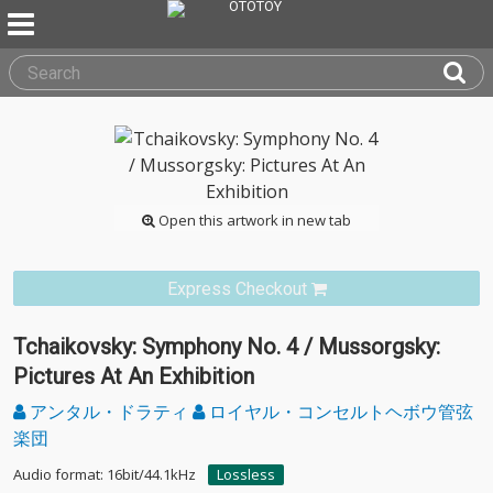
Open this artwork in new tab
Express Checkout
Tchaikovsky: Symphony No. 4 / Mussorgsky:
Pictures At An Exhibition
アンタル・ドラティ
ロイヤル・コンセルトヘボウ管弦
楽団
Audio format: 16bit/44.1kHz
Lossless