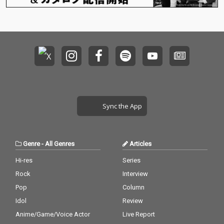
Sync the App
Genre
-
All Genres
Articles
Hi-res
Series
Rock
Interview
Pop
Column
Idol
Review
Anime/Game/Voice Actor
Live Report