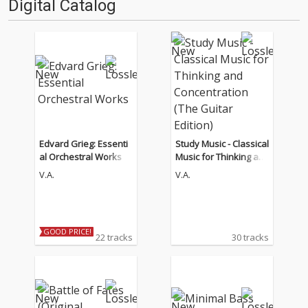
Digital Catalog
Edvard Grieg: Essenti
Study Music - Classical
al Orchestral Works
Music for Thinking an
d Concentration (The
V.A.
V.A.
Guitar Edition)
GOOD PRICE!
22 tracks
30 tracks