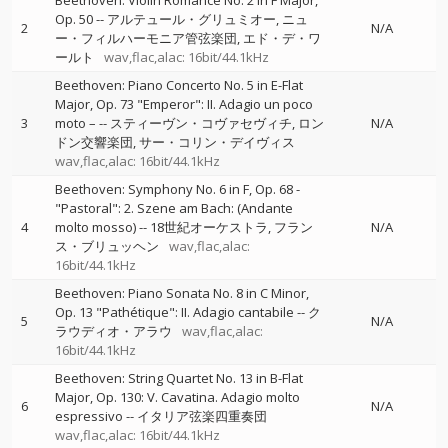
Beethoven: Violin Romance No. 2 in F Major,
Op. 50
--
アルテュール・グリュミオー
ニュ
2
N/A
ー・フィルハーモニア管弦楽団
エド・デ・ワ
ールト
wav,flac,alac: 16bit/44.1kHz
Beethoven: Piano Concerto No. 5 in E-Flat
Major, Op. 73 "Emperor": II. Adagio un poco
3
moto –
--
スティーヴン・コヴァセヴィチ
ロン
N/A
ドン交響楽団
サー・コリン・デイヴィス
wav,flac,alac: 16bit/44.1kHz
Beethoven: Symphony No. 6 in F, Op. 68 -
"Pastoral": 2. Szene am Bach: (Andante
4
molto mosso)
--
18世紀オーケストラ
フラン
N/A
ス・ブリュッヘン
wav,flac,alac:
16bit/44.1kHz
Beethoven: Piano Sonata No. 8 in C Minor,
Op. 13 "Pathétique": II. Adagio cantabile
--
ク
5
N/A
ラウディオ・アラウ
wav,flac,alac:
16bit/44.1kHz
Beethoven: String Quartet No. 13 in B-Flat
Major, Op. 130: V. Cavatina. Adagio molto
6
N/A
espressivo
--
イタリア弦楽四重奏団
wav,flac,alac: 16bit/44.1kHz