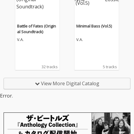
Battle of Fates (Origin
Minimal Bass (Vol.5)
al Soundtrack)
V.A.
V.A.
32 tracks
5 tracks
View More Digital Catalog
Error.