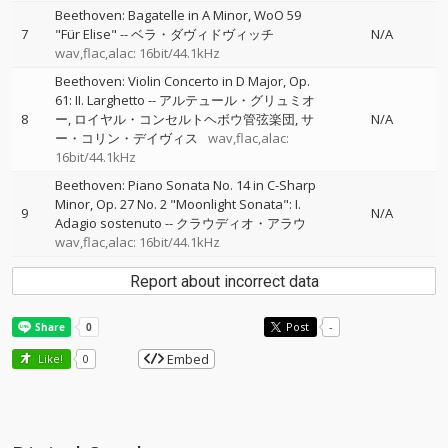
Beethoven: Bagatelle in A Minor, WoO 59
7
"Für Elise"
--
ベラ・ダヴィドヴィッチ
N/A
wav,flac,alac: 16bit/44.1kHz
Beethoven: Violin Concerto in D Major, Op.
61: II. Larghetto
--
アルテュール・グリュミオ
8
ー
ロイヤル・コンセルトヘボウ管弦楽団
サ
N/A
ー・コリン・デイヴィス
wav,flac,alac:
16bit/44.1kHz
Beethoven: Piano Sonata No. 14 in C-Sharp
Minor, Op. 27 No. 2 "Moonlight Sonata": I.
9
N/A
Adagio sostenuto
--
クラウディオ・アラウ
wav,flac,alac: 16bit/44.1kHz
Report about incorrect data
Post
-
Embed
Like!
0