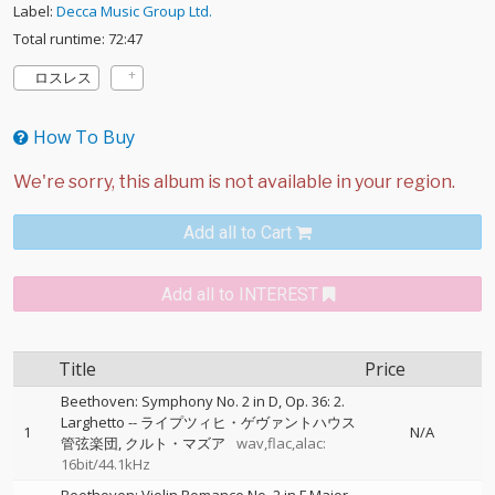
Label:
Decca Music Group Ltd.
Total runtime: 72:47
ロスレス
How To Buy
Add all to Cart
Add all to INTEREST
Title
Price
Beethoven: Symphony No. 2 in D, Op. 36: 2.
Larghetto
--
ライプツィヒ・ゲヴァントハウス
1
N/A
管弦楽団
クルト・マズア
wav,flac,alac:
16bit/44.1kHz