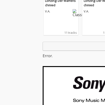
Lortzing: Der Waffens
Lortzing: Der 
chmied
chmied
V.A.
V.A.
11 tracks
1
Error.