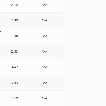
04:45
N/A
05:19
N/A
m
04:38
N/A
02:33
N/A
06:47
N/A
・
02:53
N/A
03:59
N/A