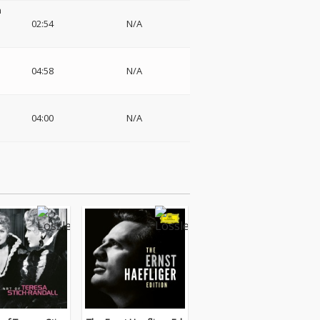
n
・
02:54
N/A
04:58
N/A
04:00
N/A