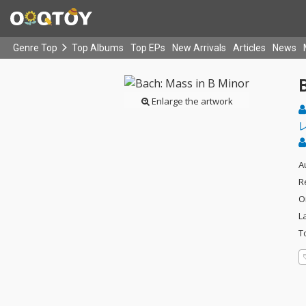
Genre Top
Top Albums
Top EPs
New Arrivals
Articles
News
Enlarge the artwork
A
R
O
L
T