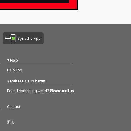
Sync the App
Help
Help Top
Make OTOTOY better
Found something weird? Please mail us
Contact
つ
退会