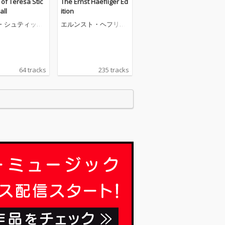
 of Teresa Stic
The Ernst Haefliger Ed
all
ition
・シュティッヒ
エルンスト・ヘフリガ
ダール
ー
64 tracks
235 tracks