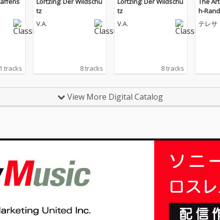
Waffens
Lortzing: Der Wildschü
Lortzing: Der Wildschü
The Art
tz
tz
h-Rand
V.A.
V.A.
テレサ
=ラン
1 tracks
8 tracks
8 tracks
View More Digital Catalog