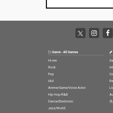
Genre
-
All Genres
Hi-res
Se
Rock
In
Pop
C
Idol
Re
Anime/Game/Voice Actor
Li
Hip Hop/R&B
Au
Dance/Electronic
先
Jazz/World