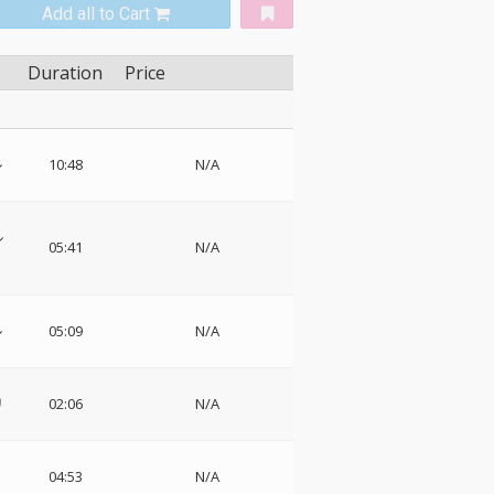
Add all to Cart
Duration
Price
ル
10:48
N/A
ル
05:41
N/A
ル
05:09
N/A
リ
02:06
N/A
04:53
N/A