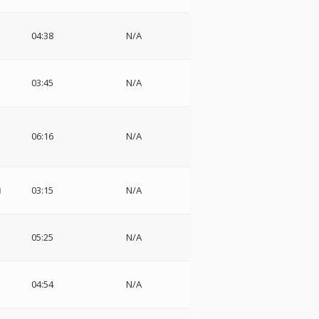
04:38
N/A
03:45
N/A
06:16
N/A
ロ
03:15
N/A
05:25
N/A
04:54
N/A