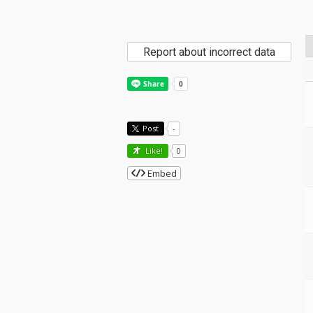
Report about incorrect data
Post
-
Like!
0
Embed