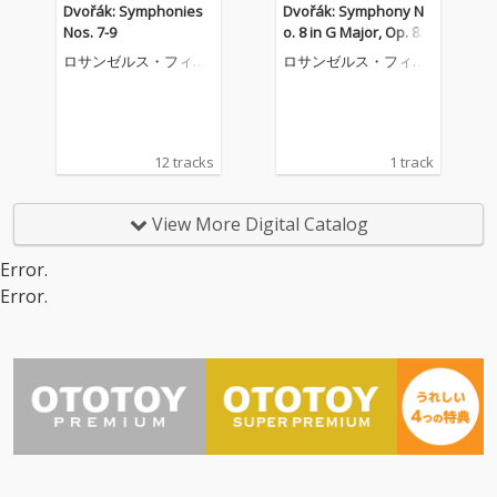
Dvořák: Symphonies
Dvořák: Symphony N
Nos. 7-9
o. 8 in G Major, Op. 88,
B. 163: III. Allegretto gr
ロサンゼルス・フィル
ロサンゼルス・フィル
azioso - Molto vivace
ハーモニック
ハーモニック
12 tracks
1 track
View More Digital Catalog
Error.
Error.