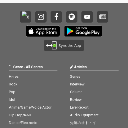
Sync the App
Genre
-
All Genres
Articles
Hi-res
Series
Rock
Interview
Pop
Column
Idol
Review
Anime/Game/Voice Actor
Live Report
Hip Hop/R&B
Audio Equipment
Dance/Electronic
先週のオトトイ