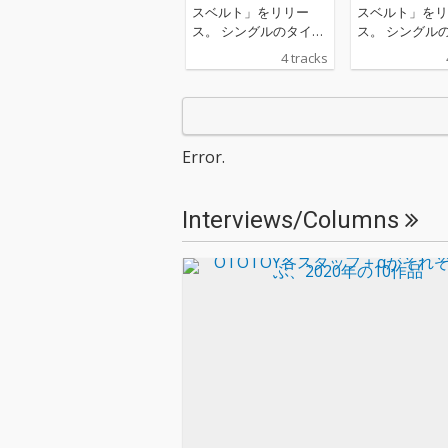
スベルト」をリリー
スベルト」をリ
ス。 シングルのタイト
ス。 シングル
ルとなった「ビーナス
ルとなった「ビ
4 tracks
ベルト」は日の出前や
ベルト」は日の
日没直後に太陽と反対
日没直後に太陽
側の空に見られる淡い
側の空に見られ
ピンク色の光の帯のこ
ピンク色の光の
とを指している。
とを指している
Error.
Interviews/Columns