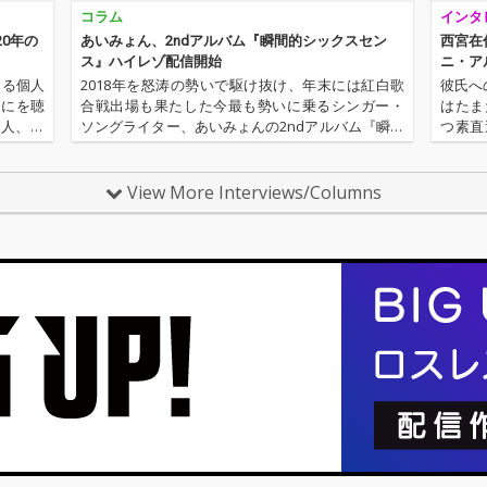
コラム
インタ
20年の
あいみょん、2ndアルバム『瞬間的シックスセン
西宮在
ス』ハイレゾ配信開始
ニ・ア
よる個人
2018年を怒涛の勢いで駆け抜け、年末には紅白歌
彼氏へ
なにを聴
合戦出場も果たした今最も勢いに乗るシンガー・
はたま
新人、梶
ソングライター、あいみょんの2ndアルバム『瞬間
つ素直
ビュータ
的シックスセンス』がハイレゾ配信開始。「満月
宮在住
ター陣の
の夜なら」「マリーゴールド」「今夜このまま」
前作の
といったシングル曲ももちろん…
できま
View More Interviews/Columns