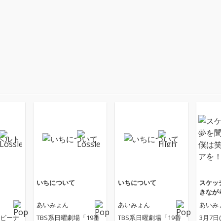
いちについて
いちについて
スケッチ
きなが
アイデ
あいみょん
あいみょん
あいみ
「ビーナ
TBS系日曜劇場「19番
TBS系日曜劇場「19番
3月7日