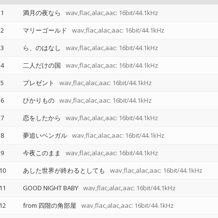
1
満月の夜なら
wav,flac,alac,aac: 16bit/44.1kHz
2
マリーゴールド
wav,flac,alac,aac: 16bit/44.1kHz
3
ら、のはなし
wav,flac,alac,aac: 16bit/44.1kHz
4
二人だけの国
wav,flac,alac,aac: 16bit/44.1kHz
5
プレゼント
wav,flac,alac,aac: 16bit/44.1kHz
6
ひかりもの
wav,flac,alac,aac: 16bit/44.1kHz
7
恋をしたから
wav,flac,alac,aac: 16bit/44.1kHz
8
夢追いベンガル
wav,flac,alac,aac: 16bit/44.1kHz
9
今夜このまま
wav,flac,alac,aac: 16bit/44.1kHz
10
あした世界が終わるとしても
wav,flac,alac,aac: 16bit/44.1kHz
11
GOOD NIGHT BABY
wav,flac,alac,aac: 16bit/44.1kHz
12
from 四階の角部屋
wav,flac,alac,aac: 16bit/44.1kHz