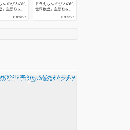
もん のび太の絵
ドラえもん のび太の絵
語』主題歌&挿
世界物語』主題歌&挿
録した17th両
入歌を収録した17th両
6 tracks
6 tracks
ングル をリリー
A面シングル をリリー
発売される17th
ス!今回発売される17th
ルは、3月7日
シングルは、3月7日
公開『映画ドラえ
(金)公開『映画ドラえ
のび太の絵世界物
もん のび太の絵世界物
主題歌「スケッ
語』の主題歌「スケッ
加え、新たに決
チ」に加え、新たに決
映画挿入歌とな
定した映画挿入歌とな
の夢を聞きなが
る「君の夢を聞きなが
は笑えるアイデ
ら、僕は笑えるアイデ
」を収録。さらに
アを!」を収録。さらに
リング曲として
カップリング曲として
おばけがでる
新曲「おばけがでる
そして各楽曲の
ぞ」、そして各楽曲の
トゥルメンタル
インストゥルメンタル
ョンも収録され
バージョンも収録され
曲のボリューム
た計6曲のボリューム
シングルとな
満点のシングルとな
る。