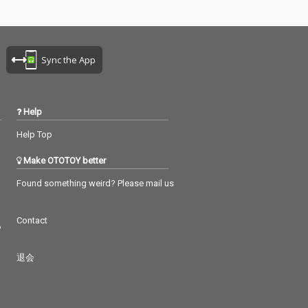
Sync the App
Help
Help Top
Make OTOTOY better
Found something weird? Please mail us
Contact
つ
退会