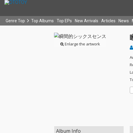
Genre Top
Top Albums
Top EPs
New Arrivals
Articles
News
Enlarge the artwork
A
R
L
T
Album Info