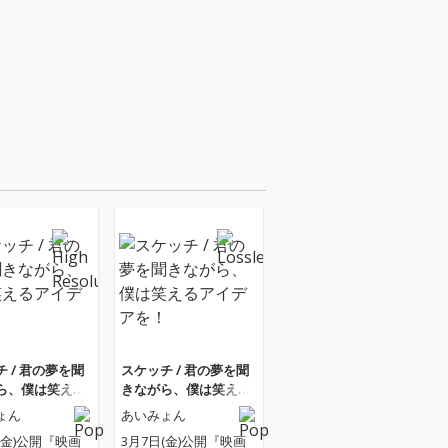
 / 君の夢を聞
スケッチ / 君の夢を聞
ら、僕は笑える
きながら、僕は笑える
アを！
アイデアを！
ょん
あいみょん
(金)公開『映画
3月7日(金)公開『映画