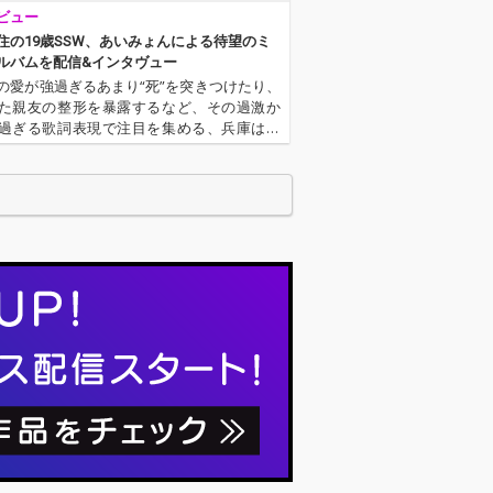
ビュー
住の19歳SSW、あいみょんによる待望のミ
ルバムを配信&インタヴュー
の愛が強過ぎるあまり“死”を突きつけたり、
た親友の整形を暴露するなど、その過激か
過ぎる歌詞表現で注目を集める、兵庫は西
のシンガー・ソングライターあいみょん。
タワーレコード限定シングル発売時は配信
せんでしたが、1stミニ・…