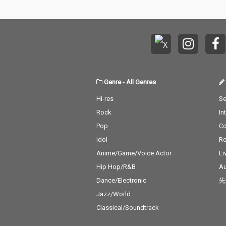
Genre
-
All Genres
Hi-res
Se
Rock
In
Pop
C
Idol
Re
Anime/Game/Voice Actor
Li
Hip Hop/R&B
Au
Dance/Electronic
先
Jazz/World
Classical/Soundtrack