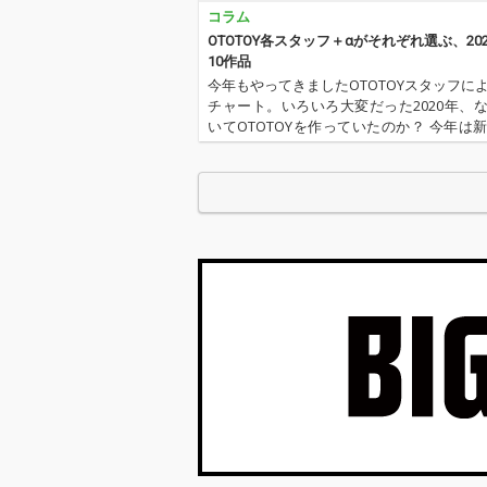
コラム
OTOTOY各スタッフ＋αがそれぞれ選ぶ、20
10作品
今年もやってきましたOTOTOYスタッフに
チャート。いろいろ大変だった2020年、
いてOTOTOYを作っていたのか？ 今年は
野に加えてインターン、そしてコントリ
ー枠としていろいろと関わっているライ
方にも書いてもらいま…