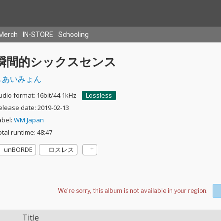
Merch
IN-STORE
Schooling
瞬間的シックスセンス
あいみょん
udio format: 16bit/44.1kHz
Lossless
elease date: 2019-02-13
abel:
WM Japan
otal runtime: 48:47
unBORDE
ロスレス
Title