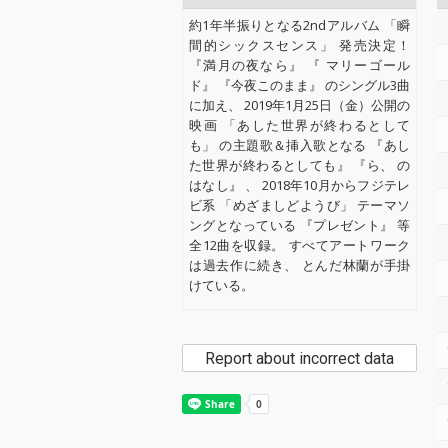
約1年半振りとなる2ndアルバム 「瞬
間的シックスセンス」 発売決定！
『満月の夜なら』 『 マリーゴール
ド』 『今夜このまま』 のシングル3曲
に加え、 2019年1月25日（金）公開の
映画 「あした世界が終わるとして
も」 の主題歌＆挿入歌となる 『あし
た世界が終わるとしても』 『ら、 の
はなし』 、 2018年10月からフジテレ
ビ系 「めざましどようび」 テーマソ
ングとなっている 『プレゼント』 等
全12曲を収録。 すべてアートワーク
は過去作に続き、 とんだ林蘭が手掛
けている。
Report about incorrect data