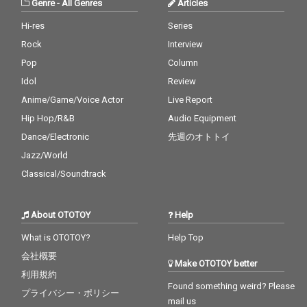
Genre
-
All Genres
Articles
Hi-res
Series
Rock
Interview
Pop
Column
Idol
Review
Anime/Game/Voice Actor
Live Report
Hip Hop/R&B
Audio Equipment
Dance/Electronic
先週のオトトイ
Jazz/World
Classical/Soundtrack
About OTOTOY
Help
What is OTOTOY?
Help Top
会社概要
Make OTOTOY better
利用規約
Found something weird? Please
プライバシー・ポリシー
mail us