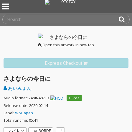
Open this artwork in new tab
Express Checkout
さよならの今日に
あいみょん
Audio format: 24bit/48kHz
Hi-res
Release date: 2020-02-14
Label:
WM Japan
Total runtime: 05:41
ハイレゾ
unBORDE