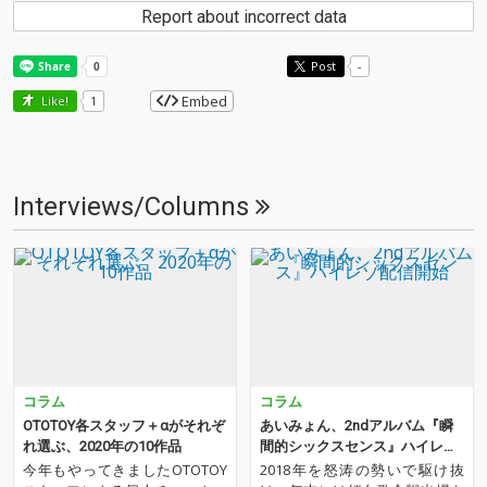
Report about incorrect data
Post
-
Embed
Like!
1
Interviews/Columns
コラム
コラム
OTOTOY各スタッフ＋αがそれぞ
あいみょん、2ndアルバム『瞬
れ選ぶ、2020年の10作品
間的シックスセンス』ハイレゾ
配信開始
今年もやってきましたOTOTOY
2018年を怒涛の勢いで駆け抜