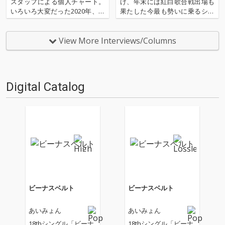
スタッフによる個人チャート。
け、年末には紅白歌合戦出場も
いろいろ大変だった2020年、な
果たした今最も勢いに乗るシン
にを聴いてOTOTOYを作ってい
ガー・ソングライター、あいみ
たのか？ 今年は新人、梶野に加
ょんの2ndアルバム『瞬間的シ
えてインターン、そしてコント
ックスセンス』がハイレゾ配信
View More Interviews/Columns
リビューター枠としていろいろ
開始。「満月の夜なら」「マリ
と関わっているライター陣の方
ーゴールド」「今夜このまま」
にも書いてもらいま…
といったシングル曲ももちろ
ん…
Digital Catalog
ビーナスベルト
ビーナスベルト
あいみょん
あいみょん
18thシングル「ビーナ
18thシングル「ビーナ