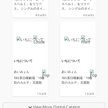
スベルト」をリリー
スベルト」をリリー
ス。 シングルのタイト
ス。 シングルのタイト
ルとなった「ビーナス
ルとなった「ビーナス
4 tracks
4 tracks
ベルト」は日の出前や
ベルト」は日の出前や
日没直後に太陽と反対
日没直後に太陽と反対
側の空に見られる淡い
側の空に見られる淡い
ピンク色の光の帯のこ
ピンク色の光の帯のこ
とを指している。
とを指している。
いちについて
いちについて
あいみょん
あいみょん
TBS系日曜劇場「19番
TBS系日曜劇場「19番
目のカルテ」主題歌
目のカルテ」主題歌
1 track
1 track
View More Digital Catalog