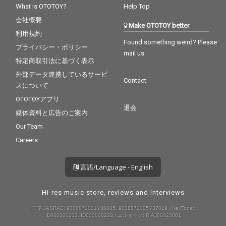
What is OTOTOY?
Help Top
会社概要
Make OTOTOY better
利用規約
Found something weird? Please
プライバシー・ポリシー
mail us
特定商取引法に基づく表示
外部データ連携しているサービ
Contact
スについて
OTOTOYアプリ
退会
媒体資料と広告のご案内
Our Team
Careers
言語/Language - English
Hi-res music store, reviews and interviews
許諾 JASRAC: 9008872001Y30005, 9008872005Y37019 / NexTone:
ID000000232, ID000000233 / エルマーク: RIAJ80023001