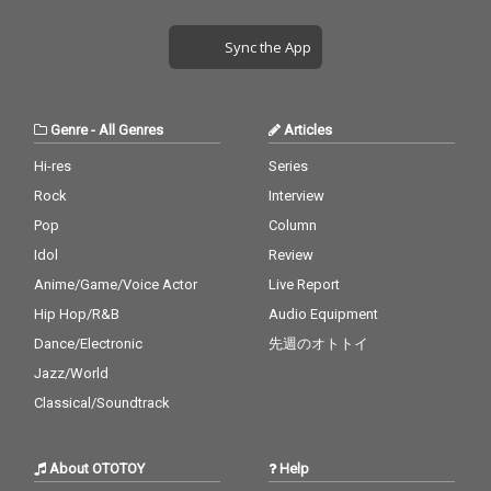
Sync the App
Genre
-
All Genres
Articles
Hi-res
Series
Rock
Interview
Pop
Column
Idol
Review
Anime/Game/Voice Actor
Live Report
Hip Hop/R&B
Audio Equipment
Dance/Electronic
先週のオトトイ
Jazz/World
Classical/Soundtrack
About OTOTOY
Help