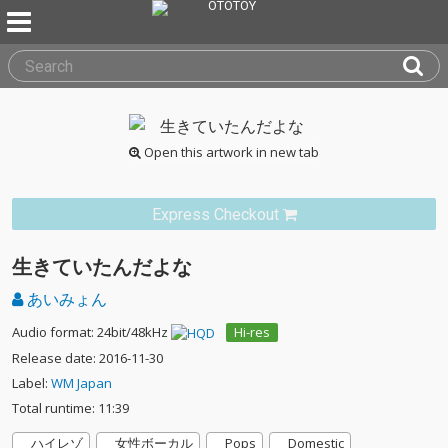
Open this artwork in new tab
Express Checkout
生きていたんだよな
あいみょん
Audio format: 24bit/48kHz
Hi-res
Release date: 2016-11-30
Label:
WM Japan
Total runtime: 11:39
ハイレゾ
女性ボーカル
Pops
Domestic