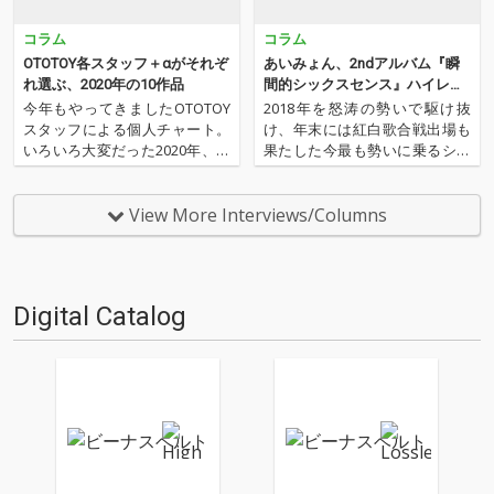
コラム
コラム
OTOTOY各スタッフ＋αがそれぞ
あいみょん、2ndアルバム『瞬
れ選ぶ、2020年の10作品
間的シックスセンス』ハイレゾ
配信開始
今年もやってきましたOTOTOY
2018年を怒涛の勢いで駆け抜
スタッフによる個人チャート。
け、年末には紅白歌合戦出場も
いろいろ大変だった2020年、な
果たした今最も勢いに乗るシン
にを聴いてOTOTOYを作ってい
ガー・ソングライター、あいみ
たのか？ 今年は新人、梶野に加
ょんの2ndアルバム『瞬間的シ
えてインターン、そしてコント
ックスセンス』がハイレゾ配信
View More Interviews/Columns
リビューター枠としていろいろ
開始。「満月の夜なら」「マリ
と関わっているライター陣の方
ーゴールド」「今夜このまま」
にも書いてもらいま…
といったシングル曲ももちろ
ん…
Digital Catalog