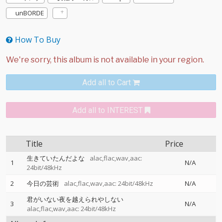
unBORDE
How To Buy
Add all to Cart
Add all to INTEREST
Title
Price
生きていたんだよな
alac,flac,wav,aac:
1
N/A
24bit/48kHz
2
今日の芸術
alac,flac,wav,aac: 24bit/48kHz
N/A
君がいない夜を越えられやしない
3
N/A
alac,flac,wav,aac: 24bit/48kHz