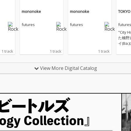
mononoke
mononoke
TOKYO
futures
futures
future
"City 
た楠野遼
イ(Ba
クト・f
1 track
1 track
1 track
作目とな
OWL
View More Digital Catalog