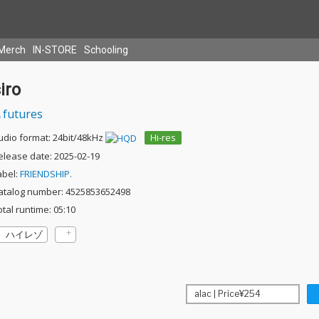
Merch
IN-STORE
Schooling
iro
futures
udio format: 24bit/48kHz
Hi-res
elease date: 2025-02-19
abel:
FRIENDSHIP.
atalog number: 4525853652498
otal runtime: 05:10
ハイレゾ