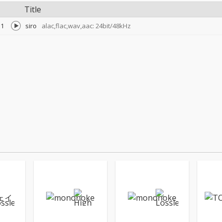
Title
1
siro
alac,flac,wav,aac: 24bit/48kHz