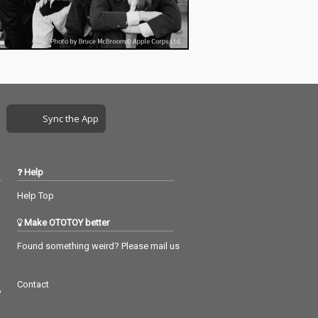
Sync the App
Help
Help Top
Make OTOTOY better
Found something weird? Please mail us
Contact
つ