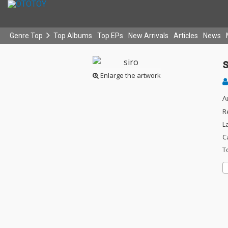
Genre Top
Top Albums
Top EPs
New Arrivals
Articles
News
s
Enlarge the artwork
A
R
L
C
T