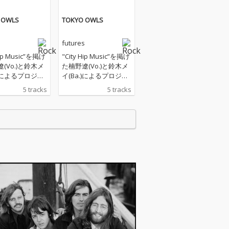
 OWLS
TOKYO OWLS
s
futures
Hip Music”を掲げ
"City Hip Music”を掲げ
(Vo.)と鈴木メ
た楠野遼(Vo.)と鈴木メ
.)によるプロジェ
イ(Ba.)によるプロジェ
utures、自身7
クト・futures、自身7
5 tracks
5 tracks
るEP「TOKYO
作目となるEP「TOKYO
」をリリース
OWL」をリリース