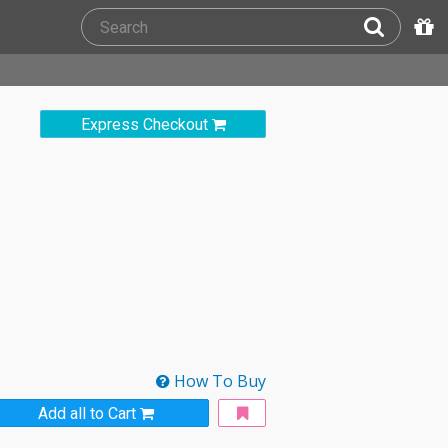
Express Checkout
How To Buy
Add all to Cart