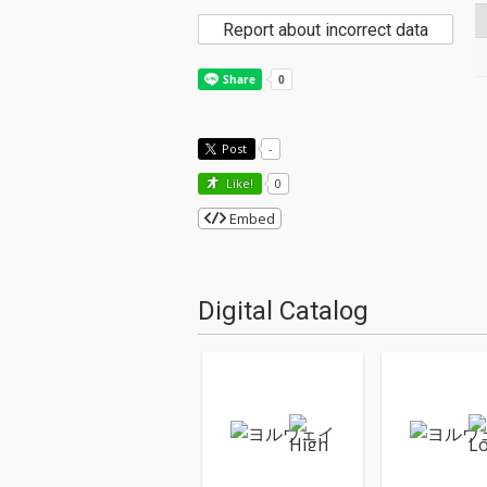
Report about incorrect data
Post
-
Like!
0
Embed
Digital Catalog