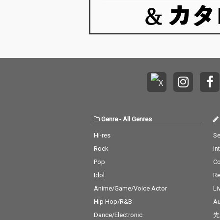
Genre
-
All Genres
Hi-res
Se
Rock
In
Pop
C
Idol
Re
Anime/Game/Voice Actor
Li
Hip Hop/R&B
Au
Dance/Electronic
先