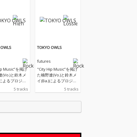
 OWLS
TOKYO OWLS
s
futures
Hip Music”を掲げ
"City Hip Music”を掲げ
(Vo.)と鈴木メ
た楠野遼(Vo.)と鈴木メ
.)によるプロジェ
イ(Ba.)によるプロジェ
utures、自身7
クト・futures、自身7
5 tracks
5 tracks
るEP「TOKYO
作目となるEP「TOKYO
」をリリース
OWL」をリリース