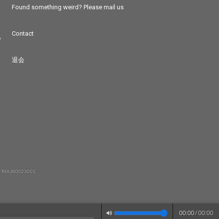
Found something weird? Please mail us
Contact
つ
退会
 RIAJ80023001
00:00
/
00:00