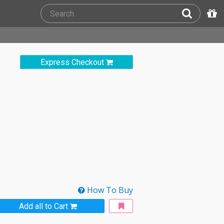
Express Checkout
How To Buy
Add all to Cart