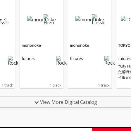
mononoke
mononoke
TOKYO
futures
futures
future
"City 
た楠野遼
イ(Ba
クト・f
1 track
1 track
1 track
作目とな
OWL
View More Digital Catalog