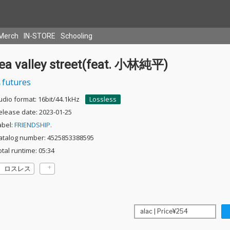
Merch
IN-STORE
Schooling
tea valley street(feat. 小林純平)
futures
udio format: 16bit/44.1kHz
Lossless
elease date: 2023-01-25
abel:
FRIENDSHIP.
atalog number: 4525853388595
otal runtime: 05:34
ロスレス