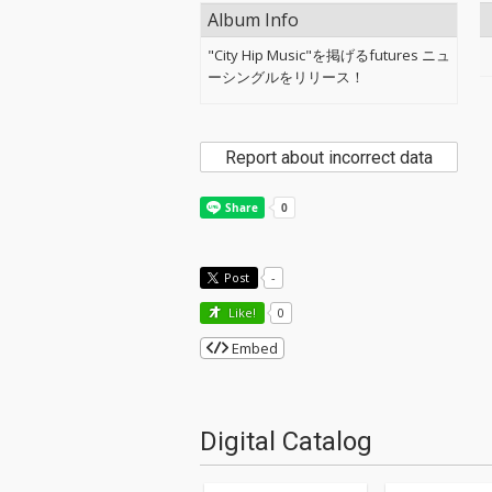
Album Info
"City Hip Music"を掲げるfutures ニュ
ーシングルをリリース！
Report about incorrect data
Post
-
Like!
0
Embed
Digital Catalog