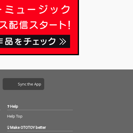
Sync the App
Help
Help Top
Make OTOTOY better