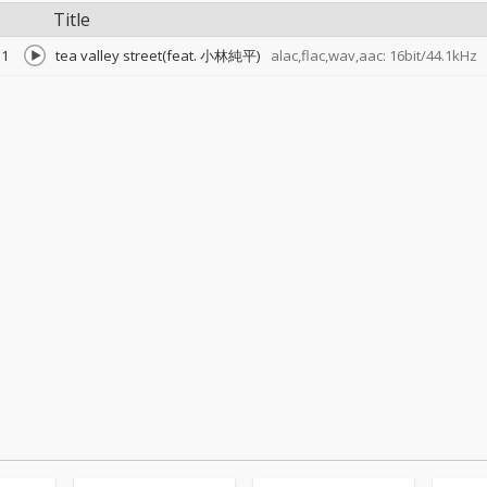
Title
1
tea valley street(feat. 小林純平)
alac,flac,wav,aac: 16bit/44.1kHz