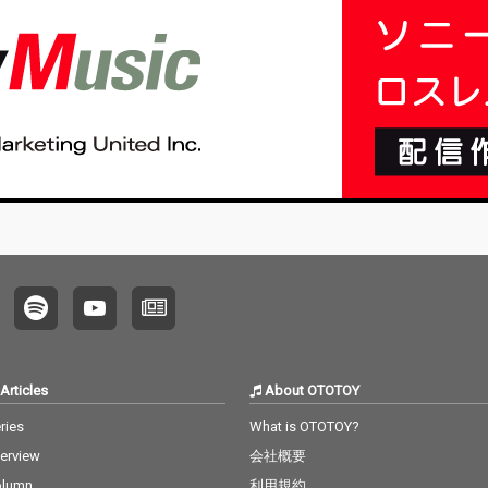
Articles
About OTOTOY
ries
What is OTOTOY?
terview
会社概要
olumn
利用規約