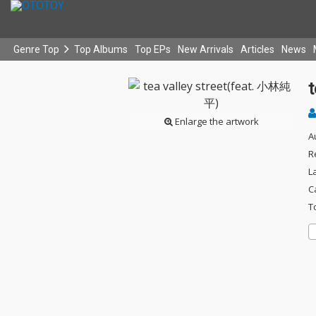
Genre Top
Top Albums
Top EPs
New Arrivals
Articles
News
Enlarge the artwork
A
R
L
C
T