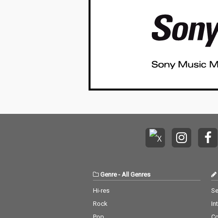
Genre
-
All Genres
Hi-res
Se
Rock
In
Pop
C