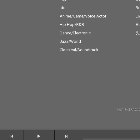
Idol
Re
Anime/Game/Voice Actor
Li
Hip Hop/R&B
Au
Dance/Electronic
先
Jazz/World
Classical/Soundtrack
許諾 JASRAC: 9