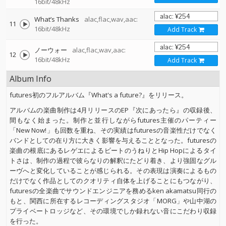
16bit/48kHz
What’s Thanks
alac,flac,wav,aac:
11
16bit/48kHz
Add Track
ノーウォー
alac,flac,wav,aac:
12
16bit/48kHz
Add Track
Album Info
futures初のフルアルバム『What's a future?』をリリース。
アルバムの楽曲制作は4月リリースのEP『次にあったら』の収録後、
間もなく始まった。制作と並行しながらfutures主催のパーティー
「New Now!」も回数を重ね、その実績はfuturesの音楽性だけでなく
バンドとしての在り方に大きく影響を与えることとなった。futuresの
楽曲の根底にあるレゲエによるビートのうねりとHip Hopによるタイ
トさは、制作の過程で彼らなりの解釈にたどり着き、より強固なグル
ーヴへと変化していることが感じられる。その表現は演奏によるもの
だけでなく作品としてのクオリティ自体を上げることにもつながり、
futuresの全楽曲でサウンドエンジニアを務めるken akamatsu同行の
もと、関西に所在するレコーディングスタジオ「MORG」や山中湖の
プライベートロッジなど、その環境でしか録れない音にこだわり収録
を行った。