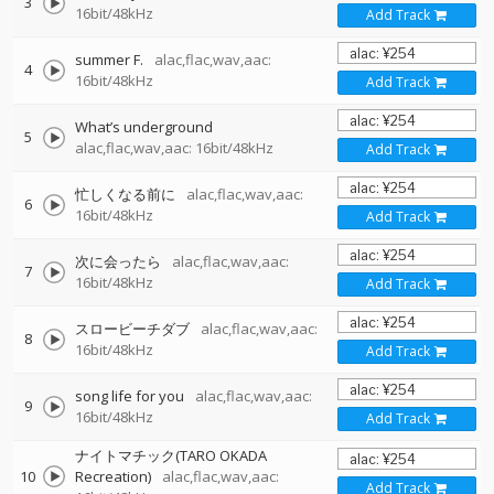
3
16bit/48kHz
Add Track
summer F.
alac,flac,wav,aac:
4
16bit/48kHz
Add Track
What’s underground
5
alac,flac,wav,aac: 16bit/48kHz
Add Track
忙しくなる前に
alac,flac,wav,aac:
6
16bit/48kHz
Add Track
次に会ったら
alac,flac,wav,aac:
7
16bit/48kHz
Add Track
スロービーチダブ
alac,flac,wav,aac:
8
16bit/48kHz
Add Track
song life for you
alac,flac,wav,aac:
9
16bit/48kHz
Add Track
ナイトマチック(TARO OKADA
10
Recreation)
alac,flac,wav,aac:
Add Track