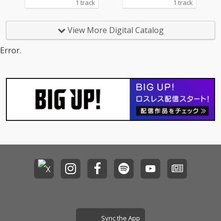
1 track
1 track
View More Digital Catalog
Error.
Sync the App