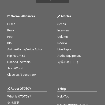
Genre
-
All Genres
Articles
Hi-res
Series
Rock
Interview
Pop
Column
Idol
Review
Anime/Game/Voice Actor
Live Report
Hip Hop/R&B
Audio Equipment
Dance/Electronic
先週のオトトイ
Jazz/World
Classical/Soundtrack
About OTOTOY
Help
What is OTOTOY?
Help Top
会社概要