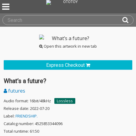
Open this artwork in new tab
Express Checkout
What’s a future?
futures
Audio format: 16bit/48kHz
Lossless
Release date: 2022-07-20
Label:
FRIENDSHIP.
Catalog number: 4525853344096
Total runtime: 61:50