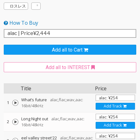
ロスレス
How To Buy
Add all to Cart
Add all to INTEREST
Title
Price
What’s future
alac,flac,wav,aac:
1
16bit/48kHz
Add Track
Long Night out
alac,flac,wav,aac:
2
16bit/48kHz
Add Track
eel valley street'22
alac,flac,wav,aac: