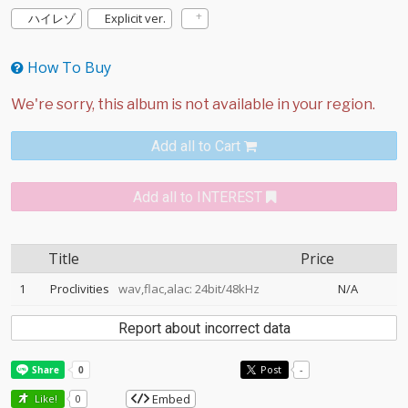
ハイレゾ
Explicit ver.
How To Buy
Add all to Cart
Add all to INTEREST
Title
Price
1
Proclivities
wav,flac,alac: 24bit/48kHz
N/A
Report about incorrect data
Post
-
Embed
Like!
0