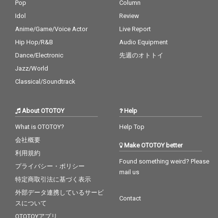
Pop
Column
Idol
Review
Anime/Game/Voice Actor
Live Report
Hip Hop/R&B
Audio Equipment
Dance/Electronic
先週のオトトイ
Jazz/World
Classical/Soundtrack
About OTOTOY
Help
What is OTOTOY?
Help Top
会社概要
Make OTOTOY better
利用規約
Found something weird? Please
プライバシー・ポリシー
mail us
特定商取引法に基づく表示
外部データ連携しているサービ
Contact
スについて
OTOTOYアプリ