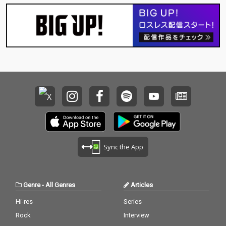
Sync the App
Genre
-
All Genres
Articles
Hi-res
Series
Rock
Interview