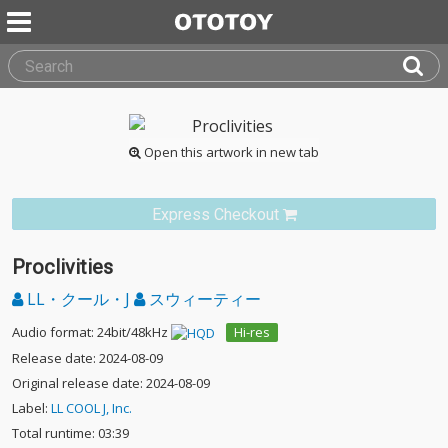
Open this artwork in new tab
Express Checkout
Proclivities
LL・クール・J
スウィーティー
Audio format: 24bit/48kHz
Hi-res
Release date: 2024-08-09
Original release date: 2024-08-09
Label:
LL COOL J, Inc.
Total runtime: 03:39