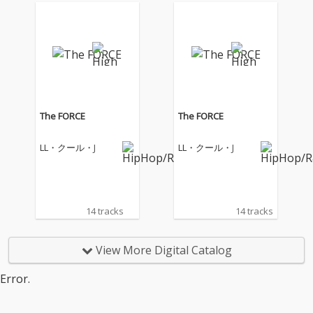
The FORCE
The FORCE
LL・クール・J
LL・クール・J
14 tracks
14 tracks
View More Digital Catalog
Error.