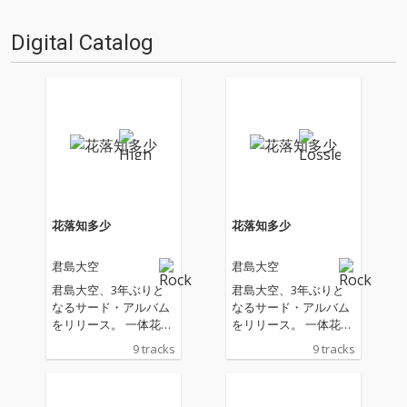
にライブ活動の終焉を告げたPa
枚厳選しました。いまやアルバ
rannoulの久々のライブであり
ムというフォーマットにとらわ
Digital Catalog
初来日、昨年のフジロッ…
れない作品リリースがここ数
年、グングン存在…
花落知多少
花落知多少
君島大空
君島大空
君島大空、3年ぶりと
君島大空、3年ぶりと
なるサード・アルバム
なるサード・アルバム
をリリース。 一体花は
をリリース。 一体花は
どのくらい散っただろ
どのくらい散っただろ
9 tracks
9 tracks
うか 肩身を寄せずにそ
うか 肩身を寄せずにそ
ばにいることはできる
ばにいることはできる
か 毒と薬と世界に怯え
か 毒と薬と世界に怯え