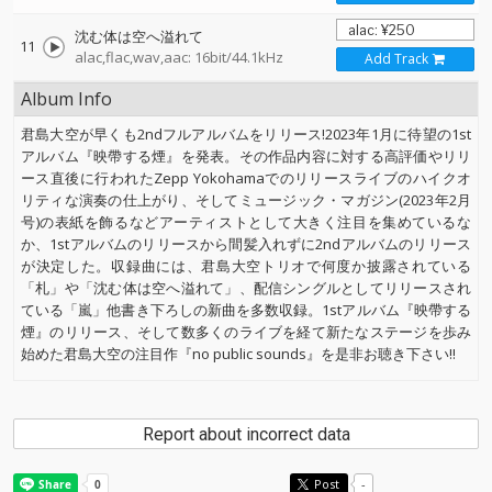
沈む体は空へ溢れて
11
alac,flac,wav,aac: 16bit/44.1kHz
Add Track
Album Info
君島大空が早くも2ndフルアルバムをリリース!2023年1月に待望の1st
アルバム『映帶する煙』を発表。その作品内容に対する高評価やリリ
ース直後に行われたZepp Yokohamaでのリリースライブのハイクオ
リティな演奏の仕上がり、そしてミュージック・マガジン(2023年2月
号)の表紙を飾るなどアーティストとして大きく注目を集めているな
か、1stアルバムのリリースから間髪入れずに2ndアルバムのリリース
が決定した。収録曲には、君島大空トリオで何度か披露されている
「札」や「沈む体は空へ溢れて」、配信シングルとしてリリースされ
ている「嵐」他書き下ろしの新曲を多数収録。1stアルバム『映帶する
煙』のリリース、そして数多くのライブを経て新たなステージを歩み
始めた君島大空の注目作『no public sounds』を是非お聴き下さい!!
Report about incorrect data
Post
-