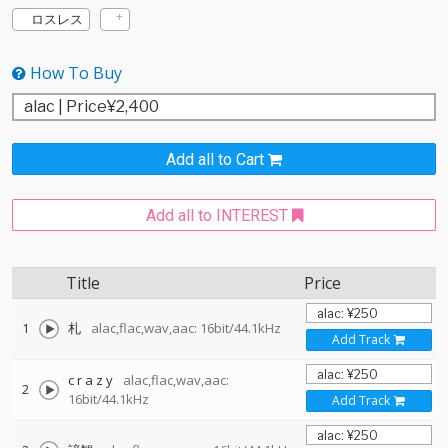
ロスレス
How To Buy
Add all to Cart
Add all to INTEREST
Title
Price
1
札
alac,flac,wav,aac: 16bit/44.1kHz
Add Track
c r a z y
alac,flac,wav,aac:
2
16bit/44.1kHz
Add Track