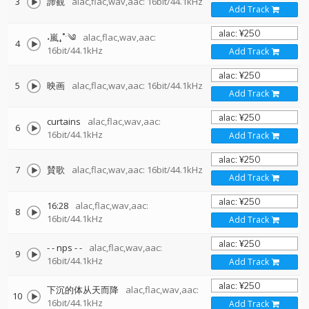
3
諦観
alac,flac,wav,aac: 16bit/44.1kHz
Add Track
˖嵐₊˚ˑ༄
alac,flac,wav,aac:
4
16bit/44.1kHz
Add Track
5
映画
alac,flac,wav,aac: 16bit/44.1kHz
Add Track
curtains
alac,flac,wav,aac:
6
16bit/44.1kHz
Add Track
7
賛歌
alac,flac,wav,aac: 16bit/44.1kHz
Add Track
16:28
alac,flac,wav,aac:
8
16bit/44.1kHz
Add Track
- - nps - -
alac,flac,wav,aac:
9
16bit/44.1kHz
Add Track
下沉的体从天而降
alac,flac,wav,aac:
10
16bit/44.1kHz
Add Track