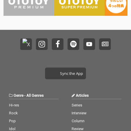
Sync the App
Genre
-
All Genres
Articles
Hi-res
Series
Rock
Interview
Pop
Column
Idol
Review