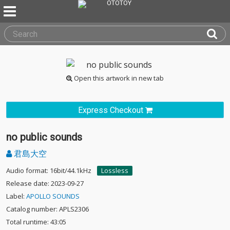
Open this artwork in new tab
Express Checkout
no public sounds
君島大空
Audio format: 16bit/44.1kHz
Lossless
Release date: 2023-09-27
Label:
APOLLO SOUNDS
Catalog number: APLS2306
Total runtime: 43:05