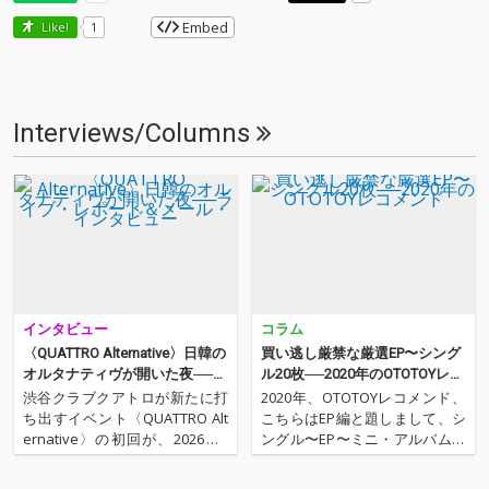
Embed
Like!
1
Interviews/Columns
インタビュー
コラム
〈QUATTRO Alternative〉日韓の
買い逃し厳禁な厳選EP〜シング
オルタナティヴが開いた夜──ラ
ル20枚──2020年のOTOTOYレコ
イブ・レポート＆メール・イン
メンド
渋谷クラブクアトロが新たに打
2020年、OTOTOYレコメンド、
タビュー
ち出すイベント〈QUATTRO Alt
こちらはEP編と題しまして、シ
ernative〉の初回が、2026年2
ングル〜EP〜ミニ・アルバムな
月24日に開催された。2024年の
どなど、2020年にリリースされ
秋以来、ステートメントととも
たアルバム以外の作品群から20