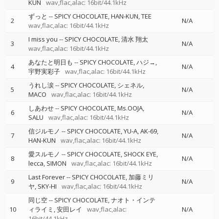
KUN
wav,flac,alac: 16bit/44.1kHz
ずっと
--
SPICY CHOCOLATE
HAN-KUN
TEE
2
N/A
wav,flac,alac: 16bit/44.1kHz
I miss you
--
SPICY CHOCOLATE
清水 翔太
3
N/A
wav,flac,alac: 16bit/44.1kHz
あなたと明日も
--
SPICY CHOCOLATE
ハジ→
4
N/A
宇野実彩子
wav,flac,alac: 16bit/44.1kHz
うれし涙
--
SPICY CHOCOLATE
シェネル
5
N/A
MACO
wav,flac,alac: 16bit/44.1kHz
しあわせ
--
SPICY CHOCOLATE
Ms.OOJA
6
N/A
SALU
wav,flac,alac: 16bit/44.1kHz
信ジルモノ
--
SPICY CHOCOLATE
YU-A
AK-69
7
N/A
HAN-KUN
wav,flac,alac: 16bit/44.1kHz
愛スルモノ
--
SPICY CHOCOLATE
SHOCK EYE
8
N/A
lecca
SIMON
wav,flac,alac: 16bit/44.1kHz
Last Forever
--
SPICY CHOCOLATE
加藤ミリ
9
N/A
ヤ
SKY-HI
wav,flac,alac: 16bit/44.1kHz
同じ空
--
SPICY CHOCOLATE
ナオト・インテ
10
ィライミ
安田レイ
wav,flac,alac:
N/A
16bit/44.1kHz