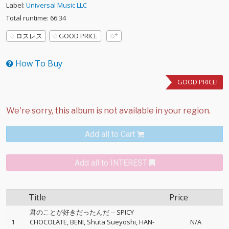
Label:
Universal Music LLC
Total runtime: 66:34
ロスレス
GOOD PRICE
How To Buy
GOOD PRICE!
Add all to Cart
Add all to INTEREST
Title
Price
君のことが好きだったんだ
--
SPICY
1
CHOCOLATE
BENI
Shuta Sueyoshi
HAN-
N/A