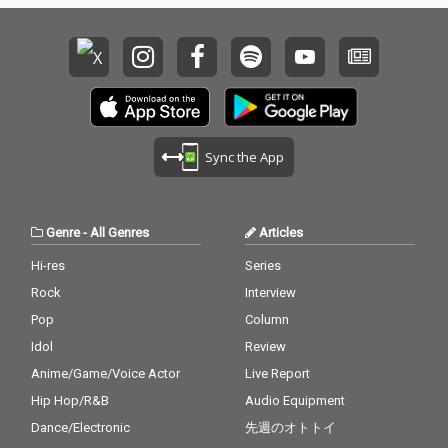
Sync the App
Genre
-
All Genres
Articles
Hi-res
Series
Rock
Interview
Pop
Column
Idol
Review
Anime/Game/Voice Actor
Live Report
Hip Hop/R&B
Audio Equipment
Dance/Electronic
先週のオトトイ