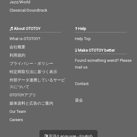
Jazz/World
Classical/Soundtrack
About OTOTOY
Help
What is OTOTOY?
Help Top
会社概要
Make OTOTOY better
利用規約
Found something weird? Please
プライバシー・ポリシー
mail us
特定商取引法に基づく表示
外部データ連携しているサービ
Contact
スについて
OTOTOYアプリ
退会
媒体資料と広告のご案内
Our Team
Careers
言語/Language - English