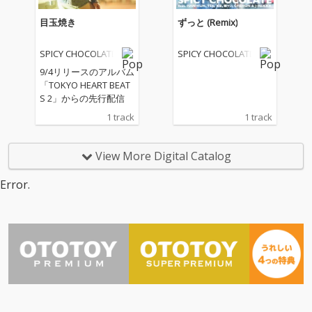
N-KUN & TEE」に新た
な豪華メンバーを加え
目玉焼き
ずっと (Remix)
たRemixや、POWER W
AVE & Fuma no KTRに
SPICY CHOCOLATE
SPICY CHOCOLATE
よるこの夏をさらに熱
くすること間違いなし
9/4リリースのアルバム
の新曲「Run Bam Ba
「TOKYO HEART BEAT
m」他、SPICY CHOCO
S 2」からの先行配信
LATEならではの豪華で
1 track
1 track
異例のコラボレーショ
ン尽くしとなる全11曲
収録予定。
View More Digital Catalog
Error.