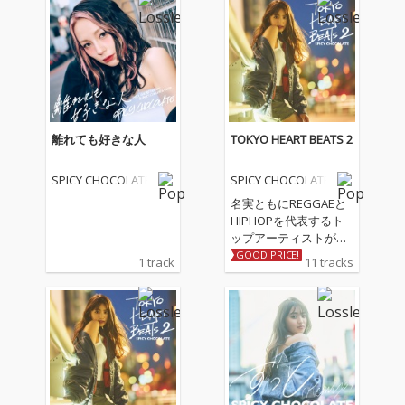
離れても好きな人
TOKYO HEART BEATS 2
SPICY CHOCOLATE
SPICY CHOCOLATE
名実ともにREGGAEと
HIPHOPを代表するト
ップアーティストがタ
ッグを組み、ジャンル
GOOD PRICE!
1 track
11 tracks
の垣根を超え、アンダ
ーグラウンドからオー
バーグラウンドまでぶ
ち上げたR-指定 & CHE
HONによる「アガリサ
ガリ」に加え、SPICY C
HOCOLATEの代表曲で
ある「ずっと feat. HA