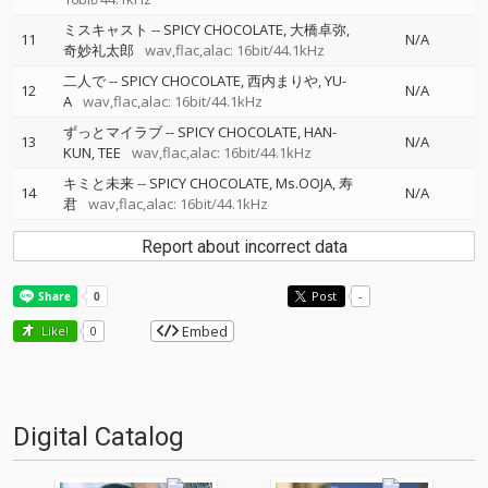
ミスキャスト
--
SPICY CHOCOLATE
大橋卓弥
11
N/A
奇妙礼太郎
wav,flac,alac: 16bit/44.1kHz
二人で
--
SPICY CHOCOLATE
西内まりや
YU-
12
N/A
A
wav,flac,alac: 16bit/44.1kHz
ずっとマイラブ
--
SPICY CHOCOLATE
HAN-
13
N/A
KUN
TEE
wav,flac,alac: 16bit/44.1kHz
キミと未来
--
SPICY CHOCOLATE
Ms.OOJA
寿
14
N/A
君
wav,flac,alac: 16bit/44.1kHz
Report about incorrect data
Post
-
Embed
Like!
0
Digital Catalog