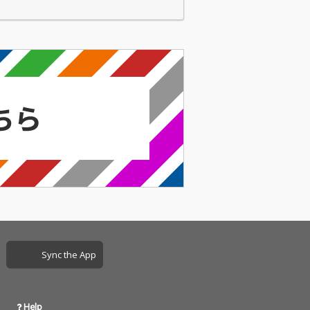
Sync the App
Help