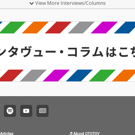
ンド・天…
View More Interviews/Columns
Articles
About OTOTOY