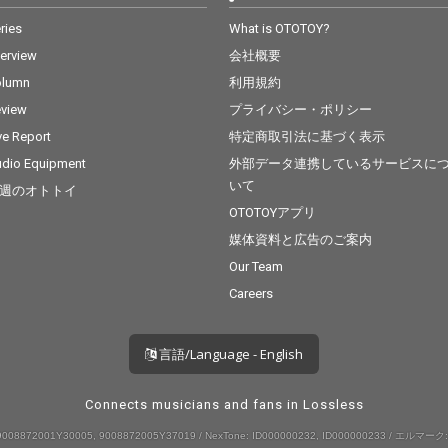
ries
What is OTOTOY?
terview
会社概要
olumn
利用規約
view
プライバシー・ポリシー
ve Report
特定商取引法に基づく表示
dio Equipment
外部データ連携しているサービスに
いて
週のオトトイ
OTOTOYアプリ
媒体資料と広告のご案内
Our Team
Careers
言語/Language - English
Connects musicians and fans in Lossless
008872001Y30005, 9008872005Y37019 / NexTone: ID000000232, ID000000233 / エルマーク: