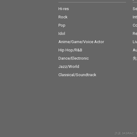
Hi-res
Se
Rock
In
Pop
C
Idol
Re
Anime/Game/Voice Actor
Li
Hip Hop/R&B
Au
Dance/Electronic
先
Jazz/World
Classical/Soundtrack
許諾 JASRAC: 9