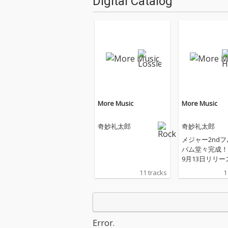
Digital Catalog
More Music
More Music
奇妙礼太郎
奇妙礼太郎
メジャー2nd
バム堂々完成！ 
9月13日リリー
ジャー1st.ア
11 tracks
1
OU ARE SEXY
年、どこか郷愁
和の世界観を内
楽曲に加え、20
月公開映画「愛
Error.
イリーン」主題