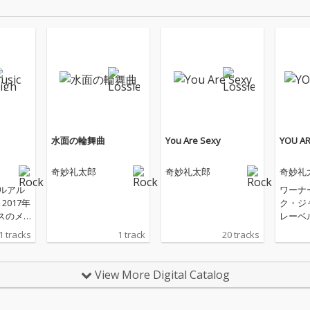
水面の輪舞曲
You Are Sexy
YOU AR
奇妙礼太郎
奇妙礼太郎
奇妙礼
フルアル
ワーナ
2017年
ク・ジャ
スのメ
レーベ
ルバム「Y
よメジ
1 tracks
1 track
20 tracks
」から1
バムが
的な昭
定！！
包する
View More Digital Catalog
18年9
しのア
歌「水