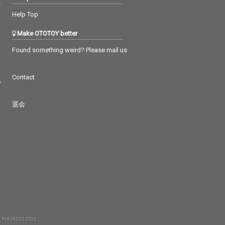
Help Top
Make OTOTOY better
Found something weird? Please mail us
Contact
つ
退会
 RIAJ80023001