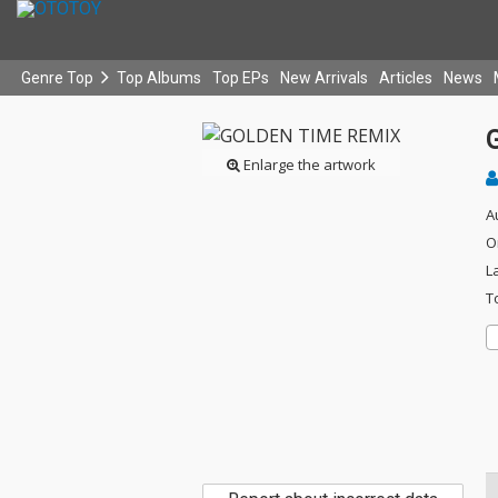
Genre Top
Top Albums
Top EPs
New Arrivals
Articles
News
Enlarge the artwork
A
O
L
T