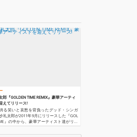
ー
郎『GOLDEN TIME REMIX』豪華アーティ
迎えてリリース!
誇る笑いと哀愁を背負ったグッド・シンガ
妙礼太郎が2011年9月にリリースした『GOL
 TIME』の中から、豪華アーティスト達がリミ
 曽我部恵一、SHINCO(スチャダラパー)、や
grooveman Spot、DJ YOG…