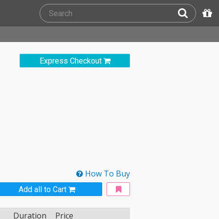
Express Checkout
How To Buy
Add all to Cart
Duration
Price