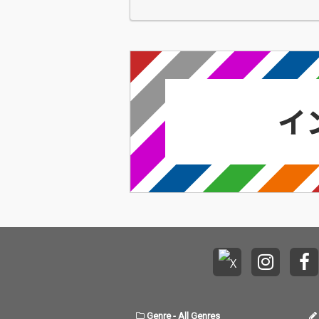
にメジャー2ndフル・…
Genre
-
All Genres