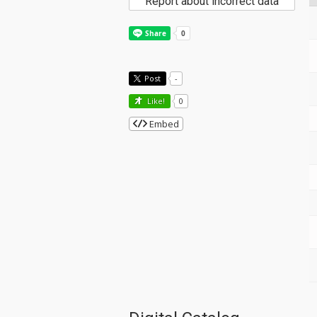
Report about incorrect data
Post
-
Like!
0
Embed