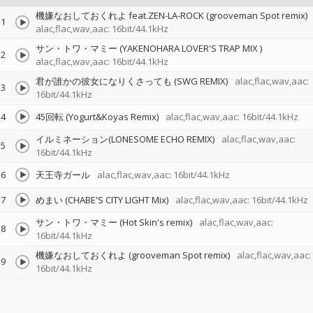
機嫌なおしておくれよ feat.ZEN-LA-ROCK (grooveman Spot remix)
1
alac,flac,wav,aac: 16bit/44.1kHz
サン・トワ・マミー (YAKENOHARA LOVER'S TRAP MIX )
2
alac,flac,wav,aac: 16bit/44.1kHz
君が誰かの彼女になりくさっても (SWG REMIX)
alac,flac,wav,aac:
3
16bit/44.1kHz
4
45回転 (Yogurt&Koyas Remix)
alac,flac,wav,aac: 16bit/44.1kHz
イルミネーション(LONESOME ECHO REMIX)
alac,flac,wav,aac:
5
16bit/44.1kHz
6
天王寺ガール
alac,flac,wav,aac: 16bit/44.1kHz
7
めまい (CHABE'S CITY LIGHT Mix)
alac,flac,wav,aac: 16bit/44.1kHz
サン・トワ・マミー (Hot Skin's remix)
alac,flac,wav,aac:
8
16bit/44.1kHz
機嫌なおしておくれよ (grooveman Spot remix)
alac,flac,wav,aac:
9
16bit/44.1kHz