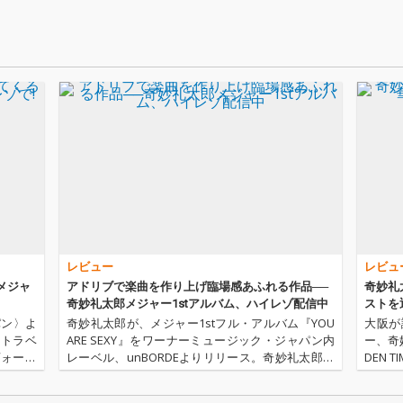
なもの
む、10
ルアル
U ARE
曲、「君
obod
どの作詞
田渕徹
と、元
スト吉
に迎え
レビュー
レビュ
メジャ
アドリブで楽曲を作り上げ臨場感あふれる作品──
奇妙礼太
奇妙礼太郎メジャー1stアルバム、ハイレゾ配信中
ストを
パン〉よ
奇妙礼太郎が、メジャー1stフル・アルバム『YOU
大阪が
郎トラベ
ARE SEXY』をワーナーミュージック・ジャパン内
ー、奇
ヴォーカ
レーベル、unBORDEよりリリース。奇妙礼太郎ト
DEN
ック・ヴ
ラベルスイング楽団やアニメ―ションズ、さらに
ックス!
日(水)
はSundayカミデとテシマコージとの3ピース・パ
けのはら、