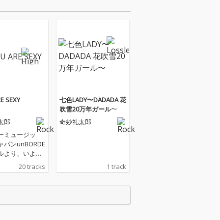
E SEXY
七色LADY〜DADADA 花
吹雪20万年ガール〜
太郎
奇妙礼太郎
ーミュージッ
パンunBORDE
ルより、いよい
ャー1stフルアル
20 tracks
1 track
リリース決