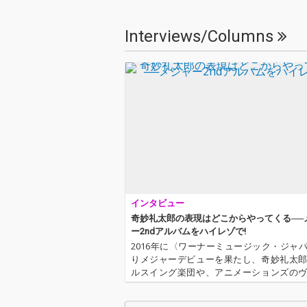
面の輪舞曲（み
ろんど）」を含
Interviews/Columns
曲収録予定のフ
バム。 前作『YO
SEXY』の代表
はセクシー」「N
y Knows」な
曲を手がける、
（グラサンズ）
くるりのギタリ
田省念を制作陣
ている。
インタビュー
奇妙礼太郎の表現はどこからやってくる──
ー2ndアルバムをハイレゾで!
2016年に〈ワーナーミュージック・ジャ
りメジャーデビューを果たし、奇妙礼太
ルスイング楽団や、アニメーションズの
ルとしても活動中のバンドマンでありロ
ォーカリスト、奇妙礼太郎が、2018年9月26