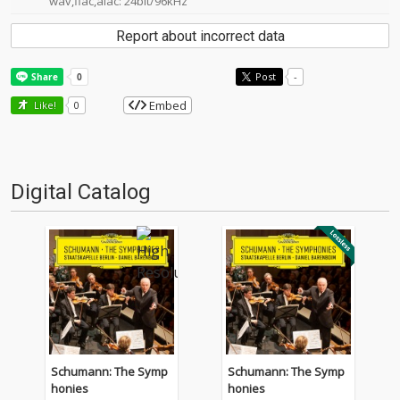
wav,flac,alac: 24bit/96kHz
Report about incorrect data
Post
-
Embed
Like!
0
Digital Catalog
Schumann: The Symp
Schumann: The Symp
honies
honies