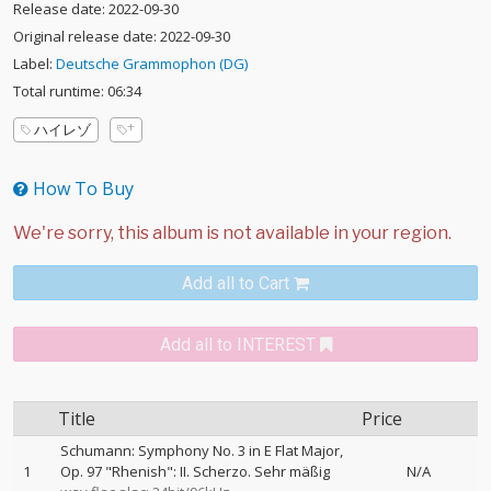
Release date: 2022-09-30
Original release date: 2022-09-30
Label:
Deutsche Grammophon (DG)
Total runtime: 06:34
ハイレゾ
How To Buy
Add all to Cart
Add all to INTEREST
Title
Price
Schumann: Symphony No. 3 in E Flat Major,
1
Op. 97 "Rhenish": II. Scherzo. Sehr mäßig
N/A