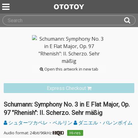
Open this artwork in new tab
Express Checkout
Schumann: Symphony No. 3 in E Flat Major, Op.
97 "Rhenish": II. Scherzo. Sehr mäßig
シュターツカペレ・ベルリン
ダニエル・バレンボイム
Audio format: 24bit/96kHz
Hi-res