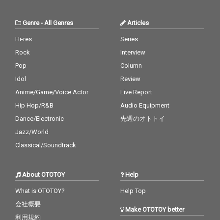
Genre
-
All Genres
Articles
Hi-res
Series
Rock
Interview
Pop
Column
Idol
Review
Anime/Game/Voice Actor
Live Report
Hip Hop/R&B
Audio Equipment
Dance/Electronic
先週のオトトイ
Jazz/World
Classical/Soundtrack
About OTOTOY
Help
What is OTOTOY?
Help Top
会社概要
Make OTOTOY better
利用規約