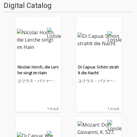
Digital Catalog
Nicolai: Horch, die Lerc
Di Capua: Schön strah
he singt im Hain
lt die Nacht
ユリウス・パツァーク
ユリウス・パツァーク
1 track
1 track