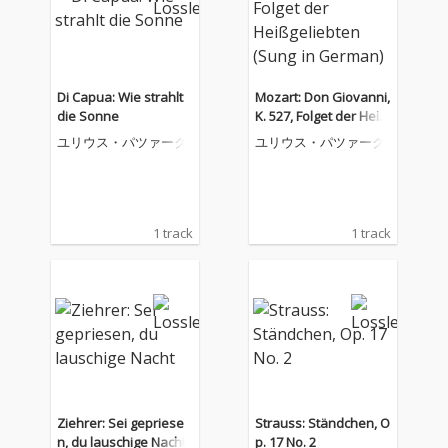
Di Capua: Wie strahlt
Mozart: Don Giovanni,
die Sonne
K. 527, Folget der Heiß
geliebten (Sung in Ger
ユリウス・パツァーク
ユリウス・パツァーク
man)
1 track
1 track
Ziehrer: Sei gepriese
Strauss: Ständchen, O
n, du lauschige Nacht
p. 17 No. 2