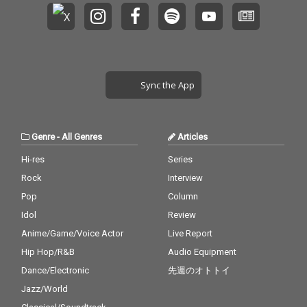
Sync the App
Genre
-
All Genres
Articles
Hi-res
Series
Rock
Interview
Pop
Column
Idol
Review
Anime/Game/Voice Actor
Live Report
Hip Hop/R&B
Audio Equipment
Dance/Electronic
先週のオトトイ
Jazz/World