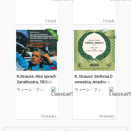
団
団
1 track
1 track
R.Strauss: Also sprach
R. Strauss: Sinfonia D
Zarathustra, Till Eulen
omestica; Ariadne auf
spiegel, Salomes Tan
Naxos – Suite (Clemen
ウィーン・フィル
ウィーン・フィル
z, Don Juan
s Krauss: Complete D
ハーモニー管弦楽
ハーモニー管弦楽
団
団
ecca Recordings, Vol.
6)
12 tracks
16 tracks