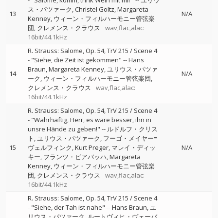
- "Salome, komm, trink Wein mit mir"
--
ユリウ
ス・パツァーク
Christel Goltz
Margareta
13
N/A
Kenney
ウィーン・フィルハーモニー管弦楽
団
クレメンス・クラウス
wav,flac,alac:
16bit/44.1kHz
R. Strauss: Salome, Op. 54, TrV 215 / Scene 4
- "Siehe, die Zeit ist gekommen"
--
Hans
Braun
Margareta Kenney
ユリウス・パツァ
14
N/A
ーク
ウィーン・フィルハーモニー管弦楽団
クレメンス・クラウス
wav,flac,alac:
16bit/44.1kHz
R. Strauss: Salome, Op. 54, TrV 215 / Scene 4
- "Wahrhaftig, Herr, es wäre besser, ihn in
unsre Hände zu geben!"
--
ルドルフ・クリス
ト
ユリウス・パツァーク
フーゴ・メイヤー=
15
ヴェルフィンク
Kurt Preger
マレイ・ディッ
N/A
キー
フランツ・ビアバッハ
Margareta
Kenney
ウィーン・フィルハーモニー管弦楽
団
クレメンス・クラウス
wav,flac,alac:
16bit/44.1kHz
R. Strauss: Salome, Op. 54, TrV 215 / Scene 4
- "Siehe, der Tah ist nahe"
--
Hans Braun
ユ
リウス・パツァーク
ルートヴィヒ・ヴェーバ