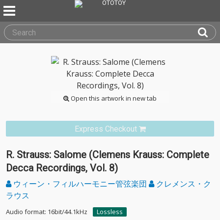
Open this artwork in new tab
Express Checkout
R. Strauss: Salome (Clemens Krauss: Complete
Decca Recordings, Vol. 8)
ウィーン・フィルハーモニー管弦楽団
クレメンス・ク
ラウス
Audio format: 16bit/44.1kHz
Lossless