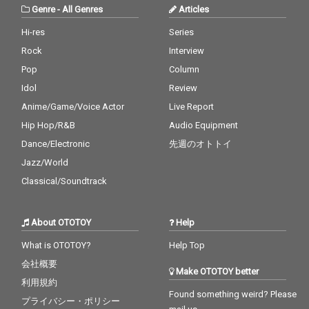
Genre
-
All Genres
Articles
Hi-res
Series
Rock
Interview
Pop
Column
Idol
Review
Anime/Game/Voice Actor
Live Report
Hip Hop/R&B
Audio Equipment
Dance/Electronic
先週のオトトイ
Jazz/World
Classical/Soundtrack
About OTOTOY
Help
What is OTOTOY?
Help Top
会社概要
Make OTOTOY better
利用規約
Found something weird? Please
プライバシー・ポリシー