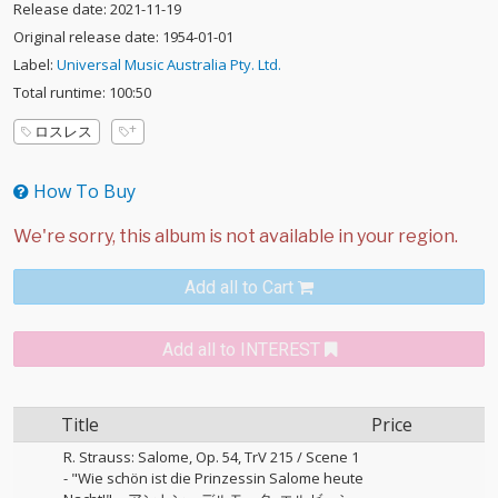
Release date: 2021-11-19
Original release date: 1954-01-01
Label:
Universal Music Australia Pty. Ltd.
Total runtime: 100:50
ロスレス
How To Buy
Add all to Cart
Add all to INTEREST
Title
Price
R. Strauss: Salome, Op. 54, TrV 215 / Scene 1
- "Wie schön ist die Prinzessin Salome heute