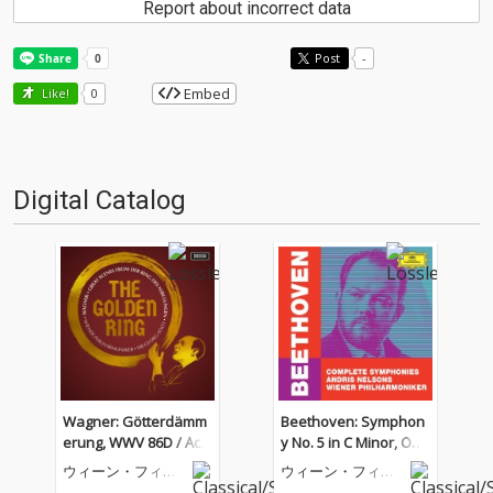
Report about incorrect data
Post
-
Embed
Like!
0
Digital Catalog
Wagner: Götterdämm
Beethoven: Symphon
erung, WWV 86D / Act I
y No. 5 in C Minor, Op.
II: Trauermarsch (Edit /
67: 1. Allegro con brio
ウィーン・フィル
ウィーン・フィル
Remastered 2022)
ハーモニー管弦楽
ハーモニー管弦楽