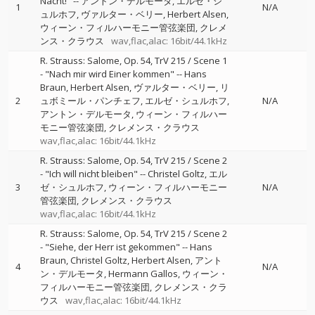
Nacht!"
--
アントン・デルモータ
エルゼ・シ
1
N/A
ュルホフ
ヴァルター・ベリー
Herbert Alsen
ウィーン・フィルハーモニー管弦楽団
クレメ
ンス・クラウス
wav,flac,alac: 16bit/44.1kHz
R. Strauss: Salome, Op. 54, TrV 215 / Scene 1
- "Nach mir wird Einer kommen"
--
Hans
Braun
Herbert Alsen
ヴァルター・ベリー
リ
2
ュボミール・パンチェフ
エルゼ・シュルホフ
N/A
アントン・デルモータ
ウィーン・フィルハー
モニー管弦楽団
クレメンス・クラウス
wav,flac,alac: 16bit/44.1kHz
R. Strauss: Salome, Op. 54, TrV 215 / Scene 2
- "Ich will nicht bleiben"
--
Christel Goltz
エル
3
ゼ・シュルホフ
ウィーン・フィルハーモニー
N/A
管弦楽団
クレメンス・クラウス
wav,flac,alac: 16bit/44.1kHz
R. Strauss: Salome, Op. 54, TrV 215 / Scene 2
- "Siehe, der Herr ist gekommen"
--
Hans
Braun
Christel Goltz
Herbert Alsen
アント
4
N/A
ン・デルモータ
Hermann Gallos
ウィーン・
フィルハーモニー管弦楽団
クレメンス・クラ
ウス
wav,flac,alac: 16bit/44.1kHz