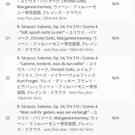
--
ユリウス・パツァーク
Christel Goltz
20
N/A
Margareta Kenney
ウィーン・フィルハーモ
ニー管弦楽団
クレメンス・クラウス
wav,flac,alac: 16bit/44.1kHz
R. Strauss: Salome, Op. 54, TrV 215 / Scene 4
- "Still, sprich nicht zu mir!"
--
ユリウス・パツ
21
ァーク
Christel Goltz
Margareta Kenney
ウ
N/A
ィーン・フィルハーモニー管弦楽団
クレメン
ス・クラウス
wav,flac,alac: 16bit/44.1kHz
R. Strauss: Salome, Op. 54, TrV 215 / Scene 4
- "Salome, bedenk, was du tun willst"
--
ユリ
ウス・パツァーク
Christel Goltz
ルドルフ・
クリスト
フーゴ・メイヤー=ヴェルフィンク
22
N/A
Kurt Preger
マレイ・ディッキー
フランツ・
ビアバッハ
ウィーン・フィルハーモニー管弦
楽団
クレメンス・クラウス
wav,flac,alac:
16bit/44.1kHz
R. Strauss: Salome, Op. 54, TrV 215 / Scene 4
- "Man soll ihr geben, was sie verlangt!"
--
ユ
23
リウス・パツァーク
Margareta Kenney
ウィ
N/A
ーン・フィルハーモニー管弦楽団
クレメン
ス・クラウス
wav,flac,alac: 16bit/44.1kHz