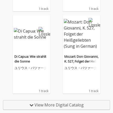
1 track
1 track
Di Capua: Wie strahlt
Mozart: Don Giovanni,
die Sonne
K. 527, Folget der Heiß
geliebten (Sung in Ger
ユリウス・パツァーク
ユリウス・パツァーク
man)
1 track
1 track
View More Digital Catalog