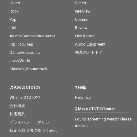
Hi-res
Series
Rock
Interview
Pop
Column
Idol
Review
Anime/Game/Voice Actor
Live Report
Hip Hop/R&B
Audio Equipment
Dance/Electronic
先週のオトトイ
Jazz/World
Classical/Soundtrack
About OTOTOY
Help
What is OTOTOY?
Help Top
会社概要
Make OTOTOY better
利用規約
Found something weird? Please
プライバシー・ポリシー
mail us
特定商取引法に基づく表示