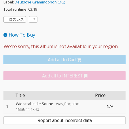
Label:
Deutsche Grammophon (DG)
Total runtime: 03:19
ロスレス
How To Buy
Add all to Cart
Add all to INTEREST
Title
Price
Wie strahlt die Sonne
wav,flac,alac:
1
N/A
16bit/44.1kHz
Report about incorrect data