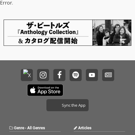
Error.
Sync the App
Genre
-
All Genres
Articles