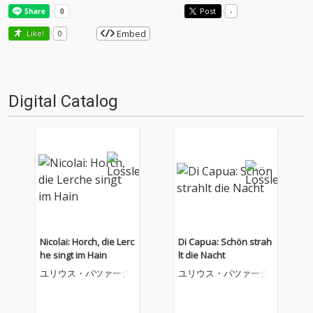
Post
-
Embed
Like!
0
Digital Catalog
Nicolai: Horch, die Lerc
Di Capua: Schön strah
he singt im Hain
lt die Nacht
ユリウス・パツァーク
ユリウス・パツァーク