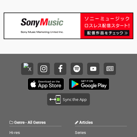
Sync the App
Genre
-
All Genres
Articles
Hi-res
Series