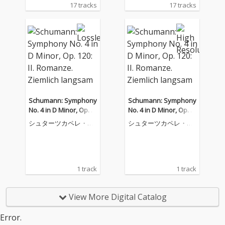
17 tracks
17 tracks
Schumann: Symphony
Schumann: Symphony
No. 4 in D Minor, Op. 1
No. 4 in D Minor, Op. 1
20: II. Romanze. Ziemli
20: II. Romanze. Ziemli
シュターツカペレ・ベ
シュターツカペレ・ベ
ch langsam
ch langsam
ルリン
ルリン
1 track
1 track
View More Digital Catalog
Error.