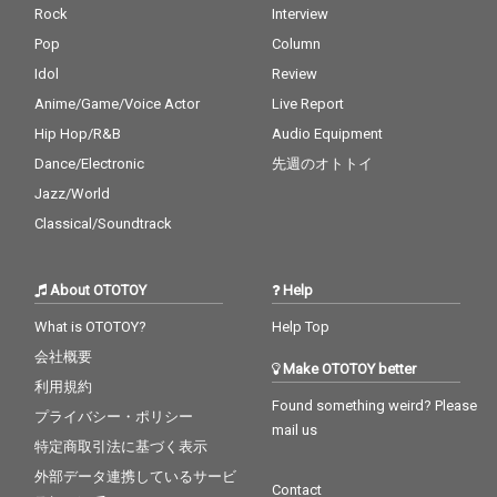
Rock
Interview
Pop
Column
Idol
Review
Anime/Game/Voice Actor
Live Report
Hip Hop/R&B
Audio Equipment
Dance/Electronic
先週のオトトイ
Jazz/World
Classical/Soundtrack
About OTOTOY
Help
What is OTOTOY?
Help Top
会社概要
Make OTOTOY better
利用規約
Found something weird? Please
プライバシー・ポリシー
mail us
特定商取引法に基づく表示
外部データ連携しているサービ
Contact