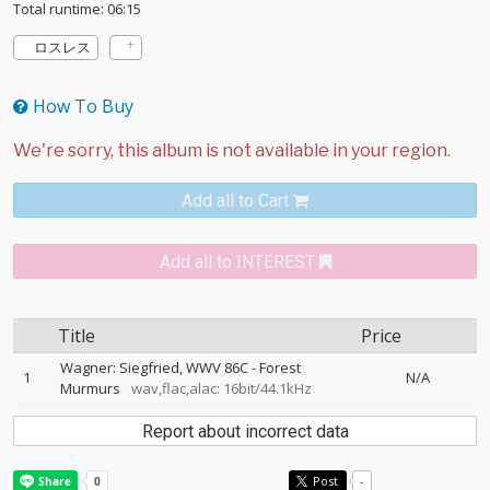
Total runtime: 06:15
ロスレス
How To Buy
Add all to Cart
Add all to INTEREST
Title
Price
Wagner: Siegfried, WWV 86C - Forest
1
N/A
Murmurs
wav,flac,alac: 16bit/44.1kHz
Report about incorrect data
Post
-