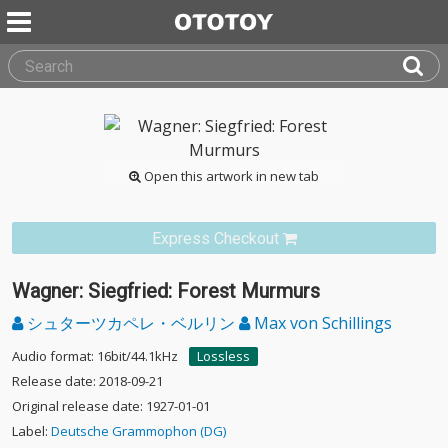
Open this artwork in new tab
Express Checkout
Wagner: Siegfried: Forest Murmurs
シュターツカペレ・ベルリン
Max von Schillings
Audio format: 16bit/44.1kHz
Lossless
Release date: 2018-09-21
Original release date: 1927-01-01
Label:
Deutsche Grammophon (DG)