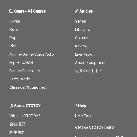
Genre
-
All Genres
Articles
Hi-res
Series
Rock
Interview
Pop
Column
Idol
Review
Anime/Game/Voice Actor
Live Report
Hip Hop/R&B
Audio Equipment
Dance/Electronic
先週のオトトイ
Jazz/World
Classical/Soundtrack
About OTOTOY
Help
What is OTOTOY?
Help Top
会社概要
Make OTOTOY better
利用規約