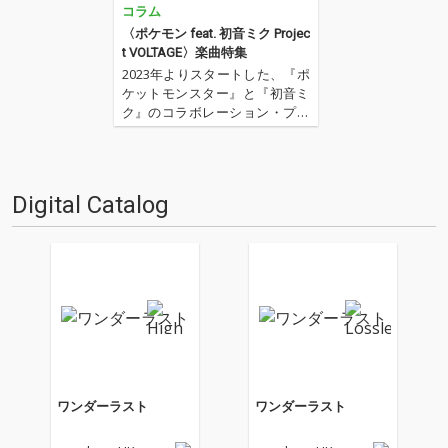
コラム
〈ポケモン feat. 初音ミク Projec
t VOLTAGE〉楽曲特集
2023年よりスタートした、『ポ
ケットモンスター』と『初音ミ
ク』のコラボレーション・プロ
ジェクト、〈ポケモン feat. 初
音ミク Project VOLTAGE〉（通
称：ポケミク）。18タイプのポ
ケモンをモチーフに、豪華ボカ
Digital Catalog
ロPたちが書き下ろした楽曲群
は…
ワンダーラスト
ワンダーラスト