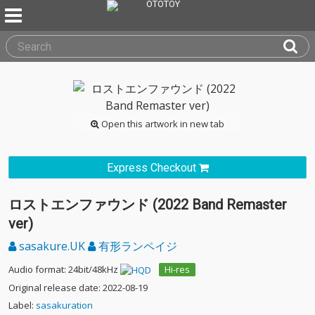
Open this artwork in new tab
Express Checkout
ロストエンファウンド (2022 Band Remaster
ver)
sasakure.UK
有形ランペイジ
Audio format: 24bit/48kHz
Hi-res
Original release date: 2022-08-19
Label:
sasakuration