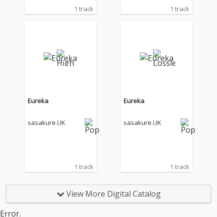
1 track
1 track
Eureka
Eureka
sasakure.UK
sasakure.UK
1 track
1 track
View More Digital Catalog
Error.