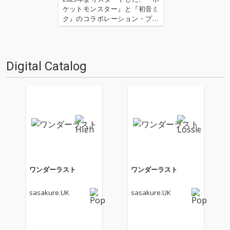
ケットモンスター』と『初音ミ
ク』のコラボレーション・プロ
ジェクト、〈ポケモン feat. 初
音ミク Project VOLTAGE〉（通
称：ポケミク）。18タイプのポ
ケモンをモチーフに、豪華ボカ
Digital Catalog
ロPたちが書き下ろした楽曲群
は…
ワンダーラスト
ワンダーラスト
sasakure.UK
sasakure.UK