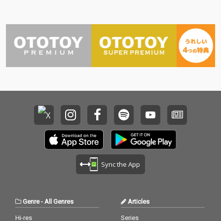
Sync the App
Genre
-
All Genres
Articles
Hi-res
Series