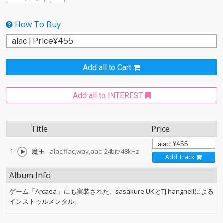
How To Buy
Add all to Cart
Add all to INTEREST
Title
Price
1
魔王
alac,flac,wav,aac: 24bit/48kHz
Add Track
Album Info
ゲーム「Arcaea」にも実装された、sasakure.UKとTJ.hangneilによる
インストゥルメンタル。