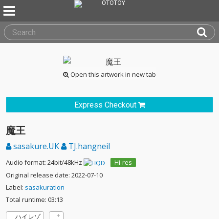
Open this artwork in new tab
Express Checkout
魔王
sasakure.UK
TJ.hangneil
Audio format: 24bit/48kHz
Hi-res
Original release date: 2022-07-10
Label:
sasakuration
Total runtime: 03:13
ハイレゾ