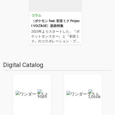
コラム
〈ポケモン feat. 初音ミク Projec
t VOLTAGE〉楽曲特集
2023年よりスタートした、『ポ
ケットモンスター』と『初音ミ
ク』のコラボレーション・プロ
ジェクト、〈ポケモン feat. 初
音ミク Project VOLTAGE〉（通
称：ポケミク）。18タイプのポ
ケモンをモチーフに、豪華ボカ
Digital Catalog
ロPたちが書き下ろした楽曲群
は…