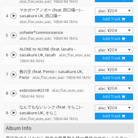
alac,flac,wav,aac: 16bit/44.1kHz
マホガーアノボー (feat. 田口囁一)
--
4
sasakure.UK
田口囁一
Add Track
alac,flac,wav,aac: 16bit/44.1kHz
oshiete*commonsence
5
alac,flac,wav,aac: 16bit/44.1kHz
Add Track
ALONE to ALONE (feat. lasah)
--
6
sasakure.UK
lasah
alac,flac,wav,aac:
Add Track
16bit/44.1kHz
咎の王 (feat. Perio)
--
sasakure.UK
7
Perio
alac,flac,wav,aac: 16bit/44.1kHz
Add Track
extinction#2318
alac,flac,wav,aac:
8
16bit/44.1kHz
Add Track
なんでもないシンク (feat. そらこ)
--
9
sasakure.UK
そらこ
Add Track
alac,flac,wav,aac: 16bit/44.1kHz
Album Info