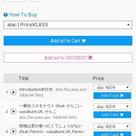
How To Buy
Add all to Cart
Add all to INTEREST
Title
Price
introduction#2318
alac,flac,wav,aac:
1
16bit/44.1kHz
Add Track
一番街コスモナウト (feat. そらこ)
--
2
sasakure.UK
そらこ
Add Track
alac,flac,wav,aac: 16bit/44.1kHz
怪物は君が食べたくてしょうがない
3
(feat. Perio+)
--
sasakure.UK
Perio+
Add Track