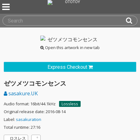
Open this artwork in new tab
Express Checkout
ゼツメツコモンセンス
sasakure.UK
Audio format: 16bit/44.1kHz
Lossless
Original release date: 2016-08-14
Label:
sasakuration
Total runtime: 27:16
ロスレス