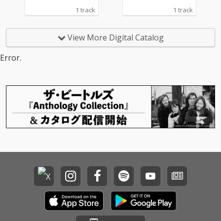
1 track
1 track
View More Digital Catalog
Error.