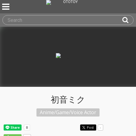
初音ミク
Anime/Game/Voice Actor
Post
-