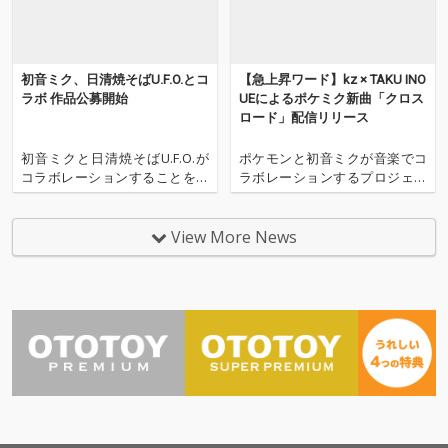
馳せたくなりました。
馳せたくなりました。
そんな北海道の短くて
そんな北海道の短くて
眩しい夏の、ときめ
眩しい夏の、ときめ
き、自由、解放、祭
き、自由、解放、祭
初音ミク、日清焼そばU.F.O.とコ
【急上昇ワード】kz × TAKU INO
り、そして少しの切な
り、そして少しの切な
ラボ 作品公募開始
UEによるポケミク新曲「クロス
さ。 私がこの夏に感じ
さ。 私がこの夏に感じ
ロード」配信リリース
たエモーションを、一
たエモーションを、一
曲に込めました。 北海
曲に込めました。 北海
初音ミクと日清焼そばU.F.O.が
ポケモンと初音ミクが音楽でコ
道で、初音ミクさんと
道で、初音ミクさんと
コラボレーションすることを発
ラボレーションするプロジェク
一緒に音楽を作れるこ
一緒に音楽を作れるこ
表し、イラスト＆楽曲コンテス
ト「ポケモン feat. 初音ミク Pro
とに、あらためて幸せ
とに、あらためて幸せ
トの作品募集がスタートした。
ject VOLTAGE High↑」から生ま
を感じながら。 作詞・
を感じながら。 作詞・
本コラボレーションは、2026年
れたオリジナル曲、kz × TAKU I
View More News
作曲：Red-chanP Vo
作曲：Red-chanP Vo
5月21日（木）に「日清焼そば
NOUEのタッグによる「クロス
cal：初音ミク 道北の
cal：初音ミク 道北の
U.F.O.」が発売50周年を迎えた
ロード」が2026年3月10日に配
夏を駆け抜ける「道北
夏を駆け抜ける「道北
ことを記念して実現したもの。
信リリ
サマーどりぃまー」 ぜ
サマーどりぃまー」 ぜ
アニバー
ひみなさまの夏と一緒
ひみなさまの夏と一緒
にお楽しみください！
にお楽しみください！