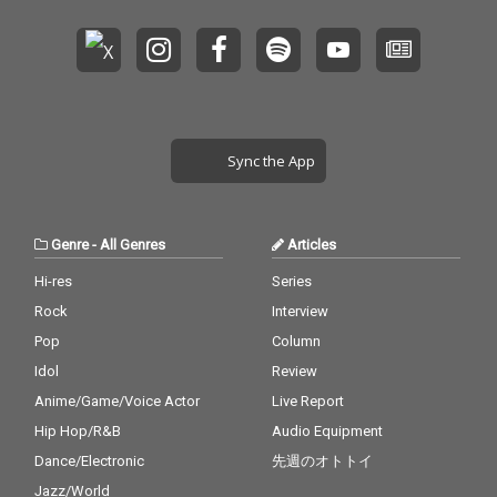
Sync the App
Genre
-
All Genres
Articles
Hi-res
Series
Rock
Interview
Pop
Column
Idol
Review
Anime/Game/Voice Actor
Live Report
Hip Hop/R&B
Audio Equipment
Dance/Electronic
先週のオトトイ
Jazz/World