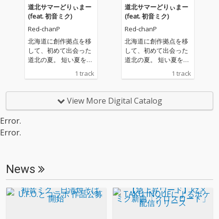
道北サマーどりぃまー
道北サマーどりぃまー
(feat. 初音ミク)
(feat. 初音ミク)
Red-chanP
Red-chanP
北海道に創作拠点を移
北海道に創作拠点を移
して、初めて出会った
して、初めて出会った
道北の夏。 短い夏を全
道北の夏。 短い夏を全
力で楽しむ人たちのエ
力で楽しむ人たちのエ
1 track
1 track
ネルギーに、心が躍り
ネルギーに、心が躍り
ました。 旭川から留萌
ました。 旭川から留萌
へ海水浴に出かける夏
へ海水浴に出かける夏
View More Digital Catalog
の風景、旭川の烈夏七
の風景、旭川の烈夏七
夕まつり、沼田夜高あ
夕まつり、沼田夜高あ
Error.
んどん祭り、そして留
んどん祭り、そして留
Error.
萌の海に沈む美しい夕
萌の海に沈む美しい夕
日。 夏を迎える少し
日。 夏を迎える少し
前、驚くほど静かな平
前、驚くほど静かな平
日の留萌を訪れたと
日の留萌を訪れたと
News
き。広い空と海、その
き。広い空と海、その
海を一直線に輝かせる
海を一直線に輝かせる
夕日。旭川から留萌
夕日。旭川から留萌
へ、気持ちの良い道を
へ、気持ちの良い道を
ドライブしながら、ふ
ドライブしながら、ふ
と道北の青春に思いを
と道北の青春に思いを