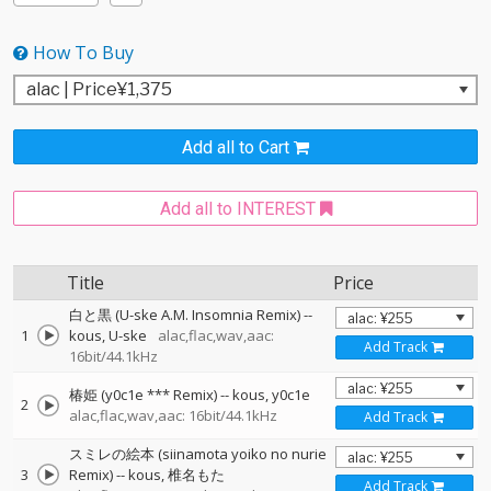
How To Buy
Add all to Cart
Add all to INTEREST
Title
Price
白と黒 (U-ske A.M. Insomnia Remix)
--
1
kous
U-ske
alac,flac,wav,aac:
Add Track
16bit/44.1kHz
椿姫 (y0c1e *** Remix)
--
kous
y0c1e
2
alac,flac,wav,aac: 16bit/44.1kHz
Add Track
スミレの絵本 (siinamota yoiko no nurie
3
Remix)
--
kous
椎名もた
Add Track