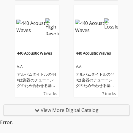
Q』、『More SQ』、
『SQ Chips』、『Cafe
SQ』、『Beer SQ』、
『Battle SQ』、『SQ
Chips2』、『CureS
Q』、『SQ SWIN
G』、『Last SQ』)の
収録曲を集めた、サウ
ンドトラックが登場！
440 Acoustic Waves
440 Acoustic Waves
※上記11作品収録の全
楽曲が収録されている
V.A.
V.A.
わけではございませ
ん。一部未収録楽曲が
アルバムタイトルの44
アルバムタイトルの44
ございます。
0は楽器のチューニン
0は楽器のチューニン
グのため合わせる基準
グのため合わせる基準
となる440Hzから着案
となる440Hzから着案
7 tracks
7 tracks
したプロジェクト名
したプロジェクト名
で、「波動」又は
で、「波動」又は
「波」の二つの意味合
「波」の二つの意味合
View More Digital Catalog
いを持っている単語を
いを持っている単語を
用いて440 Acoustic Wa
用いて440 Acoustic Wa
Error.
vesというタイトルと
vesというタイトルと
つけることになった。
つけることになった。