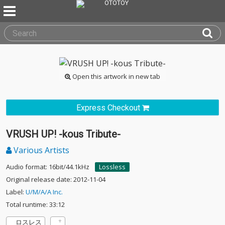
Open this artwork in new tab
Express Checkout
VRUSH UP! -kous Tribute-
Various Artists
Audio format: 16bit/44.1kHz
Lossless
Original release date: 2012-11-04
Label:
U/M/A/A Inc.
Total runtime: 33:12
ロスレス