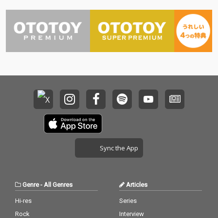
参加アーティストはAt
参加アーティストはAt
om Music Heart、Bat
om Music Heart、Bat
u、GoryMurgy、Sans
u、GoryMurgy、Sans
Blague、2 Day Old Sn
Blague、2 Day Old Sn
eakers、Vanillare、Vi
eakers、Vanillare、Vi
asの7組。それぞれの
asの7組。それぞれの
ジャンルで素晴らしい
ジャンルで素晴らしい
音楽活動をしているバ
音楽活動をしているバ
ンドなだけに、今作の
ンドなだけに、今作の
アコースティックバー
アコースティックバー
ジョンにも期待されて
ジョンにも期待されて
いる。
いる。
Sync the App
Genre
-
All Genres
Articles
Hi-res
Series
Rock
Interview