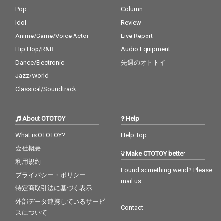
Pop
Column
Idol
Review
Anime/Game/Voice Actor
Live Report
Hip Hop/R&B
Audio Equipment
Dance/Electronic
先週のオトトイ
Jazz/World
Classical/Soundtrack
About OTOTOY
Help
What is OTOTOY?
Help Top
会社概要
Make OTOTOY better
利用規約
Found something weird? Please
プライバシー・ポリシー
mail us
特定商取引法に基づく表示
外部データ連携しているサービ
Contact
スについて