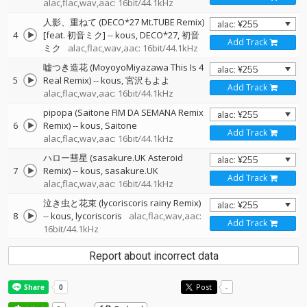
alac,flac,wav,aac: 16bit/44.1kHz
人影、重ねて (DECO*27 Mt.TUBE Remix)
4
[feat. 初音ミク]
--
kous
DECO*27
初音
Add Track
ミク
alac,flac,wav,aac: 16bit/44.1kHz
嘘つき造花 (MoyoyoMiyazawa This Is 4
5
Real Remix)
--
kous
宮沢もよよ
Add Track
alac,flac,wav,aac: 16bit/44.1kHz
pipopa (Saitone FIM DA SEMANA Remix
6
Remix)
--
kous
Saitone
Add Track
alac,flac,wav,aac: 16bit/44.1kHz
ハロー彗星 (sasakure.UK Asteroid
7
Remix)
--
kous
sasakure.UK
Add Track
alac,flac,wav,aac: 16bit/44.1kHz
泣き虫と花束 (lycoriscoris rainy Remix)
8
--
kous
lycoriscoris
alac,flac,wav,aac:
Add Track
16bit/44.1kHz
Report about incorrect data
Post
-