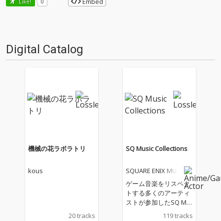
Embed
Like!
0
Digital Catalog
機械の花ラボラトリ
SQ Music Collections
kous
SQUARE ENIX MUSI
C
ゲーム音楽をリスペク
トする多くのアーティ
ストが参加したSQ Mu
sic series11作品(『Lov
20 tracks
119 tracks
e SQ』、『Chill S