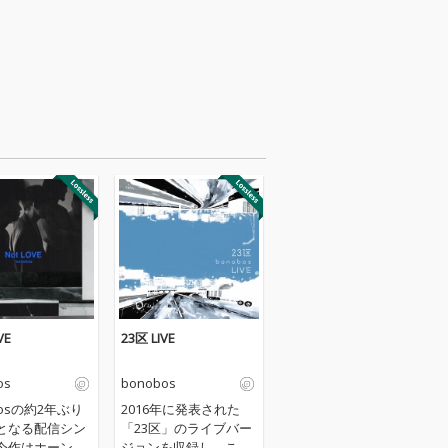
VE
23区 LIVE
os
bonobos
bosの約2年ぶり
2016年に発表された
となる配信シン
「23区」のライブバー
今作はホーンの
ジョンを収録し、これ