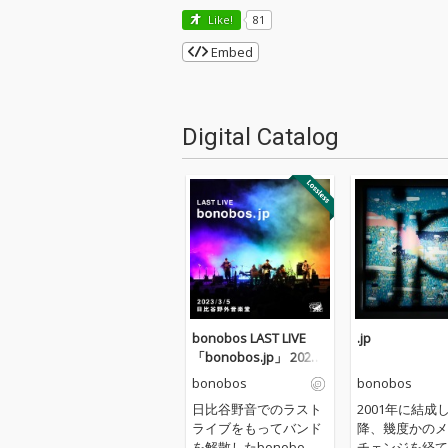
Like!
81
Embed
Digital Catalog
bonobos LAST LIVE
.jp
「bonobos.jp」 2023/
3/5 日比谷野外音楽堂
bonobos
bonobos
日比谷野音でのラスト
2001年に結成
ライブをもってバンド
降、幾度かのメ
を解散したbonobo
チェンジを経て2