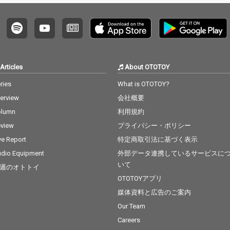
Articles
About OTOTOY
ries
What is OTOTOY?
terview
会社概要
olumn
利用規約
view
プライバシー・ポリシー
ve Report
特定商取引法に基づく表示
dio Equipment
外部データ連携しているサービスに
いて
週のオトトイ
OTOTOYアプリ
媒体資料と広告のご案内
Our Team
Careers