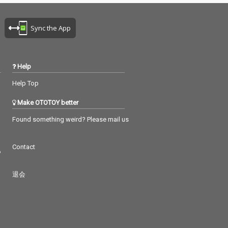
Sync the App
Help
Help Top
Make OTOTOY better
Found something weird? Please mail us
Contact
つ
退会