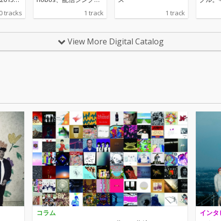
制にな
「YES (vanguard mi
アレン
0 tracks
1 track
1 track
23区』
x)」をリリース
ねてから
CK .e
イブに
み出
するな
View More Digital Catalog
高い評
西遼（C
、23年
迎えて
とを発
3ヶ国
歳月を
るなど
bono
の新し
のアルバ
見られ
.jp』
ってお
ー)と
タイミ
意味す
するに
音楽の
作にな
いる
うよう
できな
音に昇
最後の
。
コラム
インタ