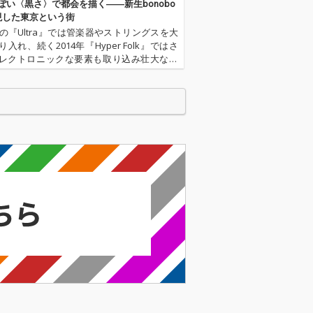
ぽい〈黒さ〉で都会を描く――新生bonobo
現した東京という街
1年の『Ultra』では管楽器やストリングスを大
入れ、続く2014年『Hyper Folk』ではさ
レクトロニックな要素も取り込み壮大な表
せたbonobos。7枚目のオリジナル・アルバ
3区』は、それらの表現を引き継いだ… と