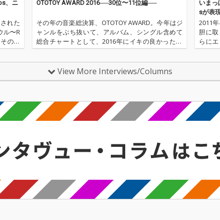
os、ニ
OTOTOY AWARD 2016──30位〜11位編──
いまっ
sが表
スされた
その年の音楽総決算、OTOTOY AWARD。今年はジ
201
ウル〜R
ャンルをぶち抜いて、アルバム、シングル含めて
胆に取り
。その長
総合チャートとして、2016年にイキの良かった50
らにエ
アルバム
枚を選出しました。こちらでは30位から11位を発
現を見
 FOLK
表します。今年の音楽、ちゃんとチェックしてか
ム『2
ら2017年へい…
い…
View More Interviews/Columns