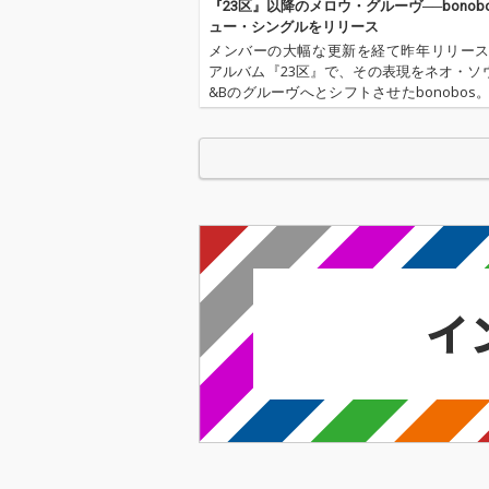
『23区』以降のメロウ・グルーヴ──bonob
ュー・シングルをリリース
メンバーの大幅な更新を経て昨年リリー
アルバム『23区』で、その表現をネオ・ソ
&Bのグルーヴへとシフトさせたbonobos
いキャリアのなかで大きな転換となった
から1年、ここに新たなシングル『FOLK CITY
.ep…