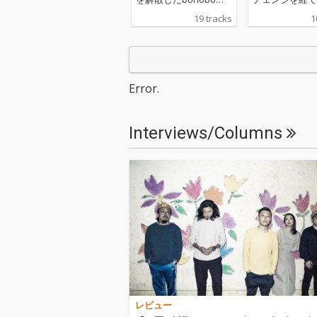
s。、「bonobos LAST
に現在の5人体
19 tracks
1
LIVE 「bonobos.jp」 2
る。それから『
023/3/5 日比谷野外音
『FOCK CITY FO
楽堂」と題してライブ
p』の名盤を生
音源の全曲が配信開
し、ライブでも
始。全曲ライブmixを
価を得ていたが
Error.
行った充実の内容に仕
春に解散するこ
上がっているほか、曲
表。5年ほどの
目は19曲と大ボリュー
かけて制作された
Interviews/Columns
ムに渡っている。
bos史上最後
ムとなる本作は『
(ドットジェーピ
題された。その
るとことは全て
中に集約されて
が、集大成とい
な言葉では表現
い複雑な想いが
華されている、
アルバムとなる
レビュー