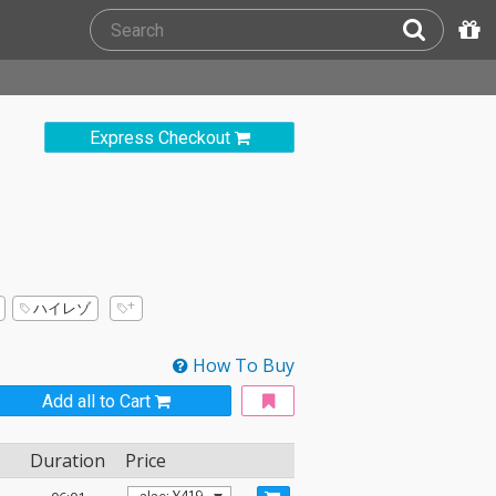
Express Checkout
ハイレゾ
How To Buy
Add all to Cart
Duration
Price