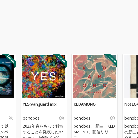
YES(vanguard mix)
KEDAMONO
Not LO
bonobos
bonobos
bonob
して以
2023年春をもって解散
bonobos、 新曲「KED
bono
ンバー
することを発表したbo
AMONO」配信リリー
の新曲
015年
nobos、配信シングル
ス
グル。