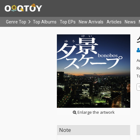
Genre Top
Top Albums
Top EPs
New Arrivals
Articles
News
A
R
T
Enlarge the artwork
Note