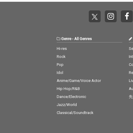
Genre
-
All Genres
Hi-res
Se
Rock
In
Pop
C
Idol
Re
Anime/Game/Voice Actor
Li
Hip Hop/R&B
Au
Dance/Electronic
先
Jazz/World
Classical/Soundtrack