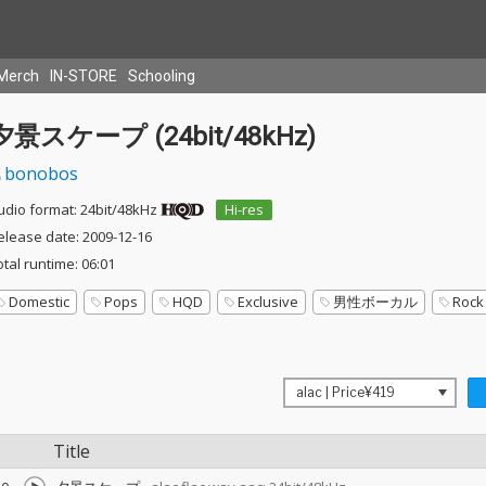
Merch
IN-STORE
Schooling
夕景スケープ (24bit/48kHz)
bonobos
udio format: 24bit/48kHz
Hi-res
elease date: 2009-12-16
otal runtime: 06:01
Domestic
Pops
HQD
Exclusive
男性ボーカル
Rock
Title