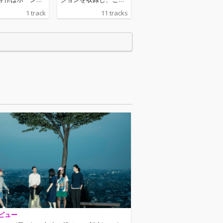
ジと演奏に、か
までライブ会場限定で
1 track
11 tracks
bonobosのラ
販売されていた「23区
もサポート出演
LIVE」が配信開始
ど親交の深い小
RCK/LCKS）を
制作。日英韓の
語を詞作に用い
、バンドとして
い試みも随所に
る作品に仕上が
り、結成20年の
ングでリリース
ふさわしい意欲
っている。
ビュー