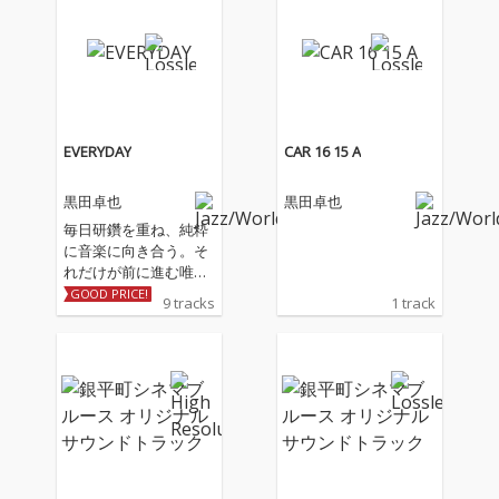
EVERYDAY
CAR 16 15 A
黒田卓也
黒田卓也
毎日研鑽を重ね、純粋
に音楽に向き合う。そ
れだけが前に進む唯一
の方法。トラック・メ
GOOD PRICE!
9 tracks
1 track
イキングとスタジオ・
セッションの究極の融
合を目指した新作。米
音楽メディア『Pitchfo
rk』で高評価された前
作『フライ・ムーン・
ダイ・スーン』(2020
年)から約4年半ぶりと
なる新作は、トラッ