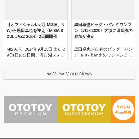
【オフィシャルレポ】MISIA、N
黒田卓也ビッグ・バンド ワンマ
Yから黒田卓也を迎え〈MISIA S
ン〈aTak 2020〉客演に田我流の
OUL JAZZ 2024〉2日間開催
参加が決定
MISIAが、2024年9月28日(土)、2
黒田卓也が自身のビッグ・バン
9日(日)の2日間、河口湖ステラ
ド"aTak band"のワンマンライ
シアターにて〈MISIA SOUL JAZ
ヴとして年末恒例のイベント
Z 2024〉を開催した。河口湖ス
〈aTak 2020〉を12月28日(月)に
テラシアターは半円形ですり鉢
開催する。 今回客演に今年10月
View More News
状の客席空間が印象的な山梨県
にB.I.G.JOEとのコラボシング
にあるホール。晴れた日には富
ル"マイペース"、KMとの新曲“3
士山も見えるこの会
rd TIME”