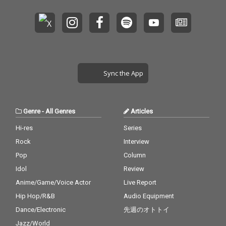
Sync the App
Genre
-
All Genres
Articles
Hi-res
Series
Rock
Interview
Pop
Column
Idol
Review
Anime/Game/Voice Actor
Live Report
Hip Hop/R&B
Audio Equipment
Dance/Electronic
先週のオトトイ
Jazz/World