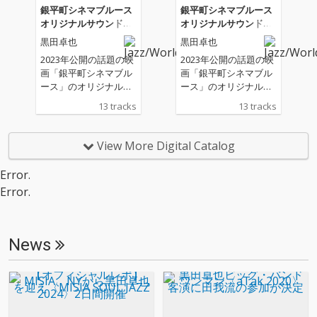
ク・メイキングとスタ
銀平町シネマブルース
銀平町シネマブルース
ジオでの有機的なセッ
オリジナルサウンドト
オリジナルサウンドト
ションの究極の融合を
ラック
ラック
黒田卓也
黒田卓也
目指したアルバム。緻
密に構成された曲の展
2023年公開の話題の映
2023年公開の話題の映
開やアレンジの中で、
画「銀平町シネマブル
画「銀平町シネマブル
多大な信頼を寄せる参
ース」のオリジナルサ
ース」のオリジナルサ
加メンバーとのオーガ
ンドトラックが登場。
ンドトラックが登場。
13 tracks
13 tracks
ニックな演奏が絶妙に
全編の作曲・編曲を黒
全編の作曲・編曲を黒
交じり合っており、す
田卓也が担当し、本格
田卓也が担当し、本格
べての曲でメロディに
的JAZZの世界と映画の
的JAZZの世界と映画の
View More Digital Catalog
重きを置きつつ、グル
世界と両方を楽しめる
世界と両方を楽しめる
ーヴの細部までこだわ
作品となっている。
作品となっている。
Error.
った強力なリズムが印
（一部、パブリックド
（一部、パブリックド
Error.
象的な作品となってい
メイン楽曲を除く）
メイン楽曲を除く）
ます。
News