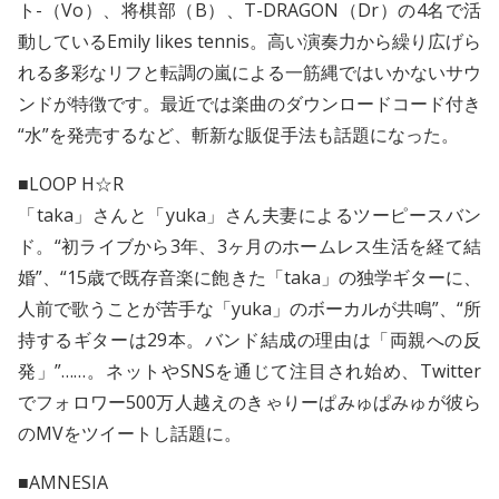
ト-（Vo）、将棋部（B）、T-DRAGON（Dr）の4名で活
動しているEmily likes tennis。高い演奏力から繰り広げら
れる多彩なリフと転調の嵐による一筋縄ではいかないサウ
ンドが特徴です。最近では楽曲のダウンロードコード付き
“水”を発売するなど、斬新な販促手法も話題になった。
■LOOP H☆R
「taka」さんと「yuka」さん夫妻によるツーピースバン
ド。“初ライブから3年、3ヶ月のホームレス生活を経て結
婚”、“15歳で既存音楽に飽きた「taka」の独学ギターに、
人前で歌うことが苦手な「yuka」のボーカルが共鳴”、“所
持するギターは29本。バンド結成の理由は「両親への反
発」”……。ネットやSNSを通じて注目され始め、Twitter
でフォロワー500万人越えのきゃりーぱみゅぱみゅが彼ら
のMVをツイートし話題に。
■AMNESIA