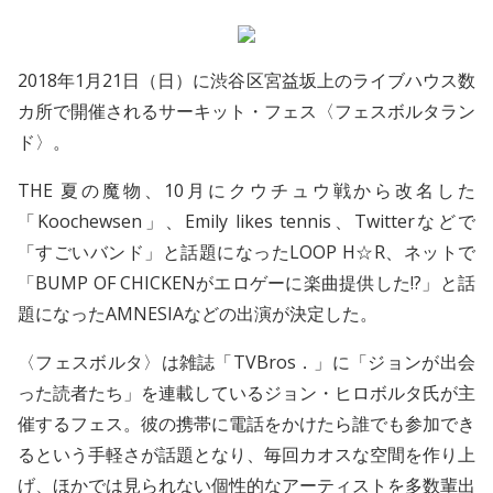
2018年1月21日（日）に渋谷区宮益坂上のライブハウス数
カ所で開催されるサーキット・フェス〈フェスボルタラン
ド〉。
THE 夏の魔物、10月にクウチュウ戦から改名した
「Koochewsen」、Emily likes tennis、Twitterなどで
「すごいバンド」と話題になったLOOP H☆R、ネットで
「BUMP OF CHICKENがエロゲーに楽曲提供した!?」と話
題になったAMNESIAなどの出演が決定した。
〈フェスボルタ〉は雑誌「TVBros．」に「ジョンが出会
った読者たち」を連載しているジョン・ヒロボルタ氏が主
催するフェス。彼の携帯に電話をかけたら誰でも参加でき
るという手軽さが話題となり、毎回カオスな空間を作り上
げ、ほかでは見られない個性的なアーティストを多数輩出