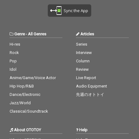
Sync the App
Genre
-
All Genres
Articles
Hi-res
Series
Rock
Interview
Pop
Column
Idol
Review
Anime/Game/Voice Actor
Live Report
Hip Hop/R&B
Audio Equipment
Dance/Electronic
先週のオトトイ
Jazz/World
Classical/Soundtrack
About OTOTOY
Help