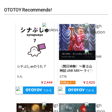
OTOTOY Recommends!
シナぷしゅのうた 7
〈閏日神舞〉〜富士山
神話 LINK MIX〜 ライヴ
アルバム
V.A.
3776
¥ 2,444
特典あり！
¥ 2,420
でみる
でみる