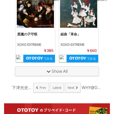
悪魔の子守唄
組曲「革命」
XOXO EXTREME
XOXO EXTREME
¥ 385
¥ 660
でみる
でみる
Show All
下津光史、janらが...
WHY@DOLL、中...
Prev
Latest
Next