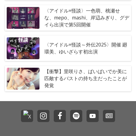
〈アイドル×怪談〉一色萌、桃瀬せ
な、mepo、mashi、岸辺みぎり、グデ
イら出演で第5回開催
〈アイドル×怪談～外伝2025〉開催 廻
環美、ゆいざらす初出演
【衝撃】里咲りさ、ぱいぱいでか美に
匹敵するバストの持ち主だったことが
発覚