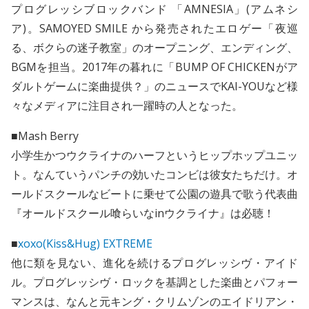
プログレッシブロックバンド 「AMNESIA」(アムネシ
ア)。SAMOYED SMILE から発売されたエロゲー「夜巡
る、ボクらの迷子教室」のオープニング、エンディング、
BGMを担当。2017年の暮れに「BUMP OF CHICKENがア
ダルトゲームに楽曲提供？」のニュースでKAI-YOUなど様
々なメディアに注目され一躍時の人となった。
■Mash Berry
小学生かつウクライナのハーフというヒップホップユニッ
ト。なんていうパンチの効いたコンビは彼女たちだけ。オ
ールドスクールなビートに乗せて公園の遊具で歌う代表曲
『オールドスクール喰らいなinウクライナ』は必聴！
■
xoxo(Kiss&Hug) EXTREME
他に類を見ない、進化を続けるプログレッシヴ・アイド
ル。プログレッシヴ・ロックを基調とした楽曲とパフォー
マンスは、なんと元キング・クリムゾンのエイドリアン・