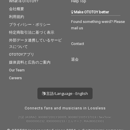
What is OTOTOY?
Help Top
会社概要
Make OTOTOY better
利用規約
Found something weird? Please
プライバシー・ポリシー
mail us
特定商取引法に基づく表示
外部データ連携しているサービ
Contact
スについて
OTOTOYアプリ
退会
媒体資料と広告のご案内
Our Team
Careers
言語/Language - English
Connects fans and musicians in Lossless
許諾 JASRAC: 9008872001Y30005, 9008872005Y37019 / NexTone:
ID000000232, ID000000233 / エルマーク: RIAJ80023001