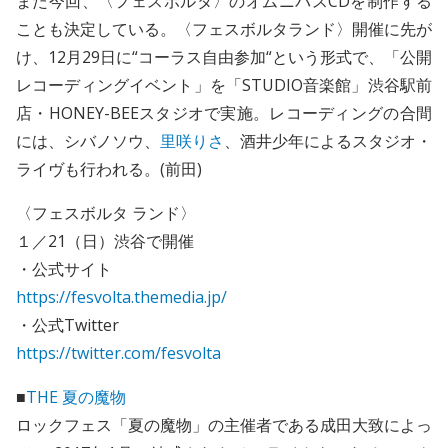
また今回、〈フェスボルタ〉のオムニバスCDを制作する
ことも決定している。〈フェスボルタランド〉開催に先が
け、12月29日に“コーラス自由参加“という形式で、「公開
レコーディングイベント」を「STUDIO音楽館」渋谷駅前
店・HONEY-BEEスタジオで実施。レコーディングの合間
には、シバノソウ、
里咲りさ
、酒井少年によるスタジオ・
ライヴも行われる。(前田)
〈フェスボルタ ランド〉
１／21（日）渋谷で開催
・公式サイト
https://fesvolta.themedia.jp/
・公式Twitter
https://twitter.com/fesvolta
■
THE 夏の魔物
ロックフェス「夏の魔物」の主催者である成田大致によっ