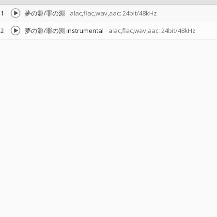
1
夢の淵/罪の淵
alac,flac,wav,aac: 24bit/48kHz
2
夢の淵/罪の淵 instrumental
alac,flac,wav,aac: 24bit/48kHz