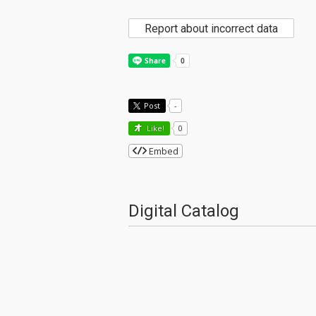
Report about incorrect data
Post
-
Like!
0
Embed
Digital Catalog