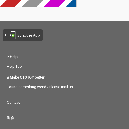
Sync the App
Help
Help Top
Make OTOTOY better
Found something weird? Please mail us
Contact
つ
退会