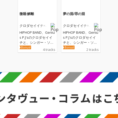
微睡:解離
夢の淵/罪の淵
クロダセイイチ×し
クロダセイイチ×し
ずくだうみ
ずくだうみ
HIPHOP BAND、Geniu
HIPHOP BAND、Geniu
s P.J'sのクロダセイイ
s P.J'sのクロダセイイ
チと、シンガー・ソン
チと、シンガー・ソン
グライターのしずくだ
グライターのしずくだ
Bonus!
Bonus!
4 tracks
2 tracks
うみによるコラボミニ
うみによるコラボシン
アルバム。「夢」「解
グル楽曲。6分30秒に
離」といった曖昧で不
及ぶ音源の中で、静か
確定ながら多くの人々
でありながら確固たる
の心に偏在するものを
感情が渦巻く展開とな
一貫したテーマにして
っている。ゲストギタ
制作された。シングル
ーにはしずくだうみの
として先行リリースさ
サポートギターとして
れた「夢の淵/罪の淵」
演奏している、さらば
のほか4曲を収録。
ルバートのみねが参
加。今回のシングルを
含むミニアルバムを鋭
意制作中。