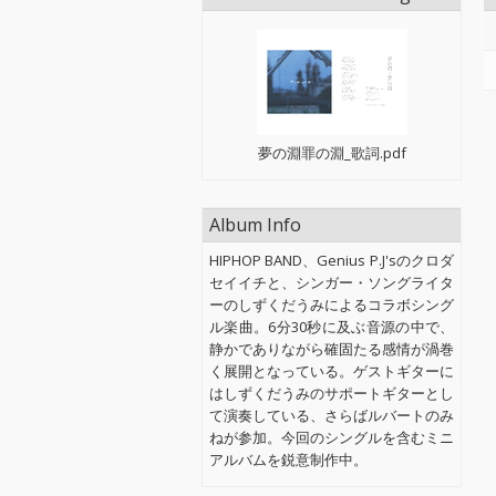
夢の淵罪の淵_歌詞.pdf
Album Info
HIPHOP BAND、Genius P.J'sのクロダ
セイイチと、シンガー・ソングライタ
ーのしずくだうみによるコラボシング
ル楽曲。6分30秒に及ぶ音源の中で、
静かでありながら確固たる感情が渦巻
く展開となっている。ゲストギターに
はしずくだうみのサポートギターとし
て演奏している、さらばルバートのみ
ねが参加。今回のシングルを含むミニ
アルバムを鋭意制作中。