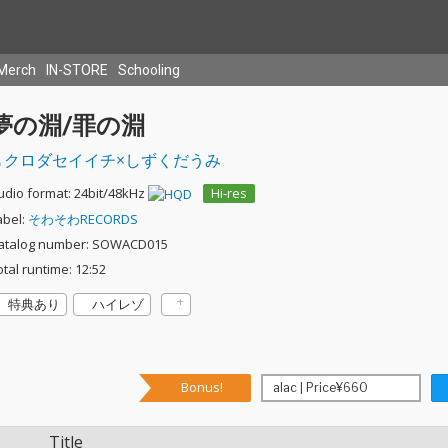
Merch
IN-STORE
Schooling
夢の淵/罪の淵
クロダセイイチ×しずくだうみ
udio format: 24bit/48kHz
Hi-res
abel:
そわそわRECORDS
atalog number: SOWACD015
otal runtime: 12:52
特典あり
ハイレゾ
Bonus!
Title