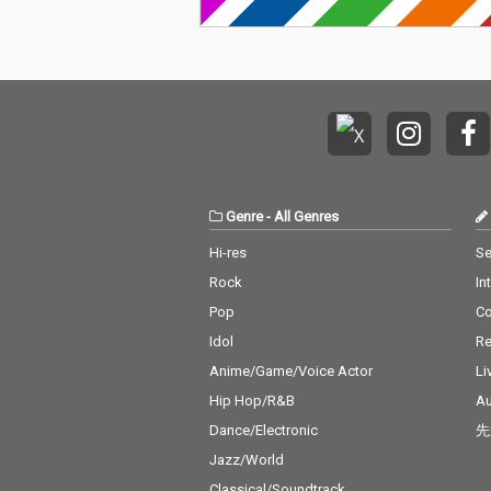
Genre
-
All Genres
Hi-res
Se
Rock
In
Pop
C
Idol
Re
Anime/Game/Voice Actor
Li
Hip Hop/R&B
Au
Dance/Electronic
先
Jazz/World
Classical/Soundtrack