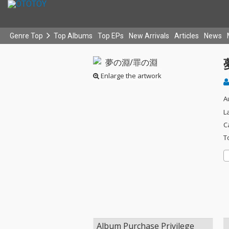
Genre Top
Top Albums
Top EPs
New Arrivals
Articles
News
Enlarge the artwork
A
L
C
T
Album Purchase Privilege