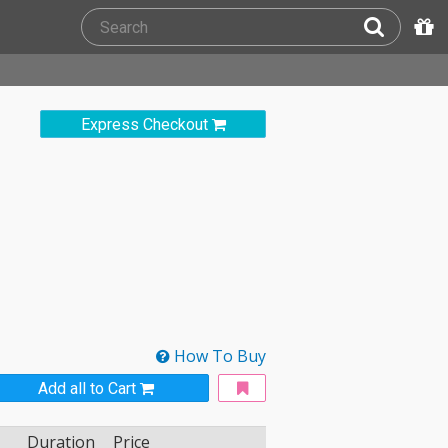
Express Checkout
How To Buy
Add all to Cart
Duration
Price