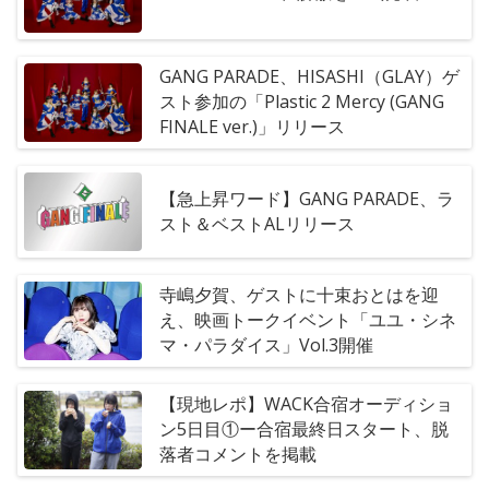
GANG PARADE、HISASHI（GLAY）ゲ
スト参加の「Plastic 2 Mercy (GANG
FINALE ver.)」リリース
【急上昇ワード】GANG PARADE、ラ
スト＆ベストALリリース
寺嶋夕賀、ゲストに十束おとはを迎
え、映画トークイベント「ユユ・シネ
マ・パラダイス」Vol.3開催
【現地レポ】WACK合宿オーディショ
ン5日目①ー合宿最終日スタート、脱
落者コメントを掲載