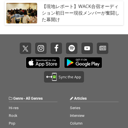
【現地レポート】WACK合宿オーディ
ション初日ーー現役メンバーが奮闘し
た幕開け
Sync the App
Genre
-
All Genres
Articles
Hi-res
Series
Rock
Interview
Pop
Column