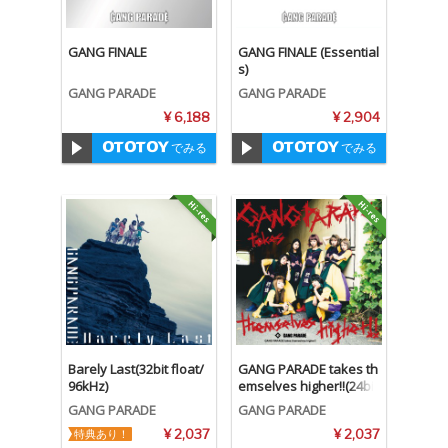
GANG FINALE
GANG FINALE (Essential
s)
GANG PARADE
GANG PARADE
¥ 6,188
¥ 2,904
でみる
でみる
Barely Last(32bit float/
GANG PARADE takes th
96kHz)
emselves higher!!(24bi
t/48kHz)
GANG PARADE
GANG PARADE
特典あり！
¥ 2,037
¥ 2,037