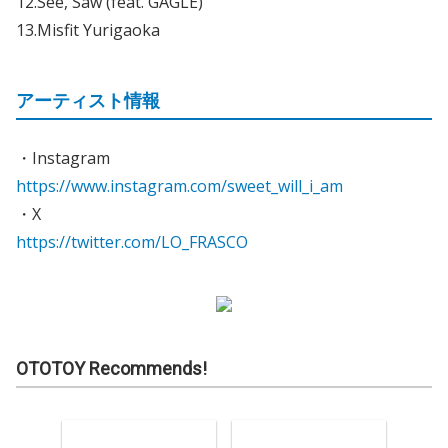
12.See, Saw (feat. GAGLE)
13.Misfit Yurigaoka
アーティスト情報
・Instagram
https://www.instagram.com/sweet_will_i_am
・X
https://twitter.com/LO_FRASCO
OTOTOY Recommends!