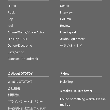
Hi-res
Series
Rock
Interview
Pop
Column
Idol
Review
Anime/Game/Voice Actor
Live Report
Hip Hop/R&B
Audio Equipment
Dance/Electronic
先週のオトトイ
Jazz/World
Classical/Soundtrack
About OTOTOY
Help
What is OTOTOY?
Help Top
会社概要
Make OTOTOY better
利用規約
Found something weird? Please
プライバシー・ポリシー
mail us
特定商取引法に基づく表示