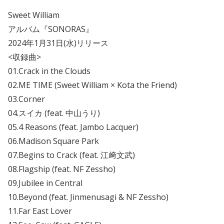
Sweet William
アルバム『SONORAS』
2024年1月31日(水)リリース
<収録曲>
01.Crack in the Clouds
02.ME TIME (Sweet William × Kota the Friend)
03.Corner
04.スイカ (feat. 中山うり)
05.4 Reasons (feat. Jambo Lacquer)
06.Madison Square Park
07.Begins to Crack (feat. 江﨑文武)
08.Flagship (feat. NF Zessho)
09.Jubilee in Central
10.Beyond (feat. Jinmenusagi & NF Zessho)
11.Far East Lover