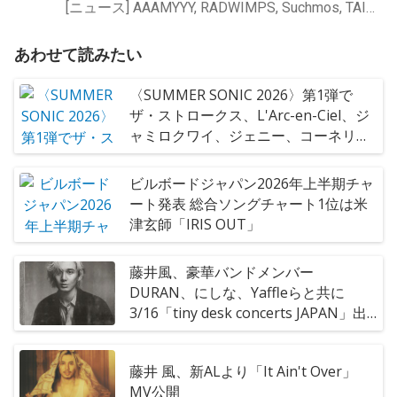
[ニュース] AAAMYYY, RADWIMPS, Suchmos, TAIKING, Tempalay, 藤井 風
あわせて読みたい
〈SUMMER SONIC 2026〉第1弾で
ザ・ストロークス、L'Arc-en-Ciel、ジ
ャミロクワイ、ジェニー、コーネリア
ス、デヴィッド・バーンら決定
ビルボードジャパン2026年上半期チャ
ート発表 総合ソングチャート1位は米
津玄師「IRIS OUT」
藤井風、豪華バンドメンバー
DURAN、にしな、Yaffleらと共に
3/16「tiny desk concerts JAPAN」出
演
藤井 風、新ALより「It Ain't Over」
MV公開