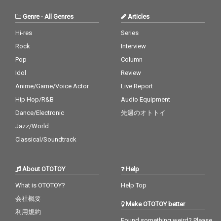
Genre
-
All Genres
Articles
Hi-res
Series
Rock
Interview
Pop
Column
Idol
Review
Anime/Game/Voice Actor
Live Report
Hip Hop/R&B
Audio Equipment
Dance/Electronic
先週のオトトイ
Jazz/World
Classical/Soundtrack
About OTOTOY
Help
What is OTOTOY?
Help Top
会社概要
Make OTOTOY better
利用規約
Found something weird? Please