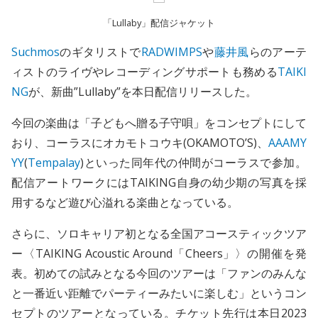
「Lullaby」配信ジャケット
Suchmos
のギタリストで
RADWIMPS
や
藤井風
らのアーテ
ィストのライヴやレコーディングサポートも務める
TAIKI
NG
が、新曲”Lullaby”を本日配信リリースした。
今回の楽曲は「子どもへ贈る子守唄」をコンセプトにして
おり、コーラスにオカモトコウキ(OKAMOTO’S)、
AAAMY
YY
(
Tempalay
)といった同年代の仲間がコーラスで参加。
配信アートワークにはTAIKING自身の幼少期の写真を採
用するなど遊び心溢れる楽曲となっている。
さらに、ソロキャリア初となる全国アコースティックツア
ー〈TAIKING Acoustic Around「Cheers」〉の開催を発
表。初めての試みとなる今回のツアーは「ファンのみんな
と一番近い距離でパーティーみたいに楽しむ」というコン
セプトのツアーとなっている。チケット先行は本日2023