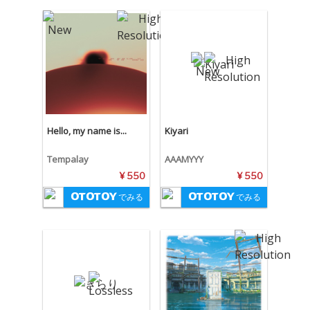
Hello, my name is...
Kiyari
Tempalay
AAAMYYY
¥ 550
¥ 550
でみる
でみる