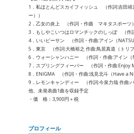
1．私ほとんどスカイフィッシュ （作詞:吉田
ー））
2．乙女の炎上 （作詞・作曲 マキタスポーツ
3．もしやこいつはロマンチックのしっぽ （作
4．いいビーサン （作詞・作曲:アイン（NATS
5．東京 （作詞:大橋裕之 作曲:鳥居真道（トリ
6．ウォーシャンハニー （作詞・作曲:アイン（N
7．スプリングフィーバー （作詞・作曲:Enjoy Mus
8．ENIGMA （作詞・作曲:浅見北斗（Have a Nic
9．レモンキャンディー （作詞:今泉力哉 作曲:
他、未発表曲1曲を収録予定
・価 格：3,900円＋税
プロフィール