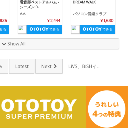
電音部ベストアルバム -
DREAM WALK
シーズン.0-
V.A.
パソコン音楽クラブ
,935
¥ 2,444
¥ 1,630
みる
でみる
でみる
Show All
v
Latest
Next
LiVS、BiSHイ...