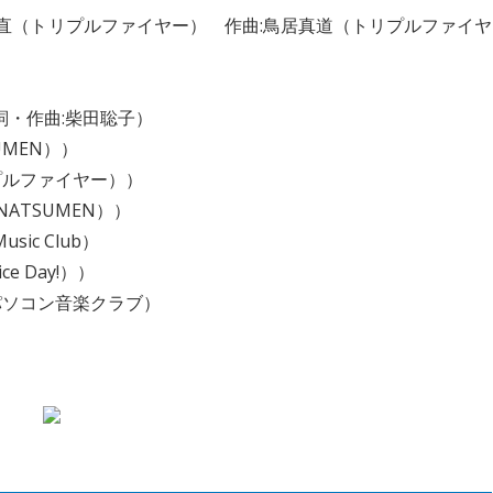
靖直（トリプルファイヤー） 作曲:鳥居真道（トリプルファイヤ
）
詞・作曲:柴田聡子）
UMEN））
プルファイヤー））
ATSUMEN））
ic Club）
e Day!））
パソコン音楽クラブ）