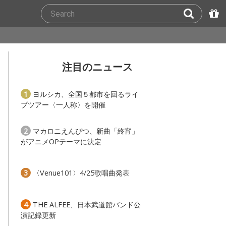
注目のニュース
1
ヨルシカ、全国５都市を回るライ
ブツアー〈一人称〉を開催
2
マカロニえんぴつ、新曲「終宵」
がアニメOPテーマに決定
3
〈Venue101〉4/25歌唱曲発表
4
THE ALFEE、日本武道館バンド公
演記録更新