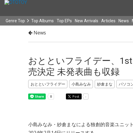
Genre Top
Top Albums
Top EPs
New Arrivals
Articles
News
News
おとといフライデー、1stア
売決定 未発表曲も収録
おとといフライデー
小島みなみ
紗倉まな
パソコ
Post
-
小島みなみ・紗倉まなによる独創的音楽ユニッ
2024年2月14日にリリースする。