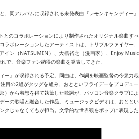
と、同アルバムに収録される未発表曲『レモンキャンディー』
ィストとのコラボレーションにより制作されたオリジナル楽曲すべ
コラボレーションしたアーティストは、トリプルファイヤー、
（NATSUMEN）、大橋裕之（漫画家）、Enjoy Music
と多彩な顔ぶれで、音楽ファン納得の楽曲を発表してきた。
ィー』が収録される予定。同曲は、作詞を映画監督の今泉力哉
大注目の2組がタッグを組み、おとといフライデーをプロデュー
郎）から着想を得て執筆した歌詞が、パソコン音楽クラブによ
デーの歌唱と融合した作品。ミュージックビデオは、おととい
ンクじゃなくてもが担当。文学的な世界観をポップに表現した