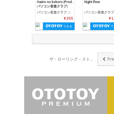
Haiiro no kokoro (Prod.
Night Flow
パソコン音楽クラブ)
パソコン音楽クラブ, 灰
パソコン音楽クラブ
島銀華 (CV: 澁谷梓希), 電
¥ 255
¥ 1
音部
でみる
で
ザ・ローリング・スト...
Pre