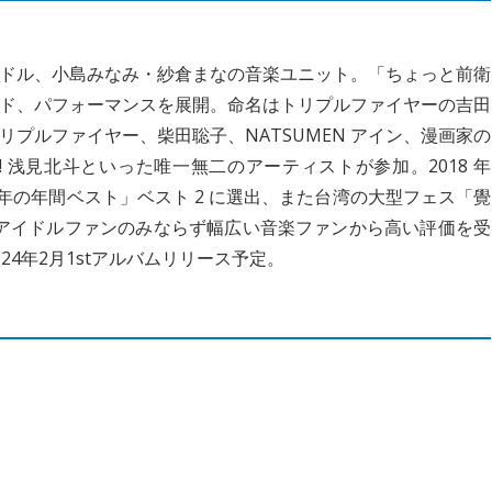
ドル、小島みなみ・紗倉まなの音楽ユニット。「ちょっと前衛
ド、パフォーマンスを展開。命名はトリプルファイヤーの吉田
プルファイヤー、柴田聡子、NATSUMEN アイン、漫画家の
ice Day! 浅見北斗といった唯一無二のアーティストが参加。2018 年
 年の年間ベスト」ベスト 2 に選出、また台湾の大型フェス「覺
に招聘され、アイドルファンのみならず幅広い音楽ファンから高い評価を受
4年2月1stアルバムリリース予定。
）